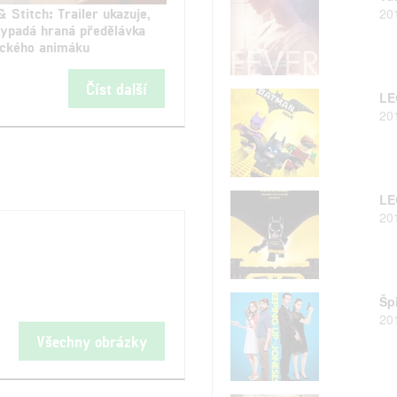
& Stitch: Trailer ukazuje,
20
vypadá hraná předělávka
ického animáku
Číst další
LE
20
LE
20
Šp
20
Všechny obrázky