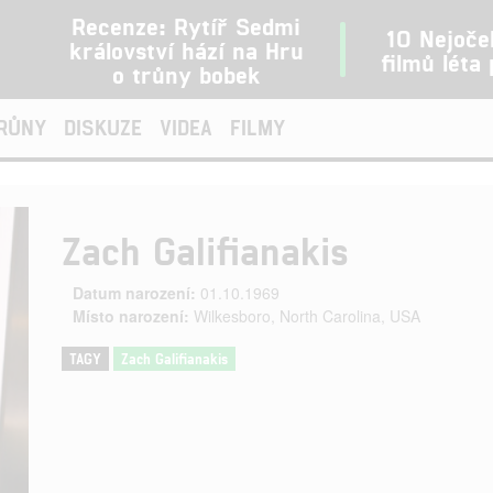
Recenze: Rytíř Sedmi
10 Nejoče
království hází na Hru
filmů léta
o trůny bobek
TRŮNY
DISKUZE
VIDEA
FILMY
Zach Galifianakis
Datum narození:
01.10.1969
Místo narození:
Wilkesboro, North Carolina, USA
TAGY
Zach Galifianakis