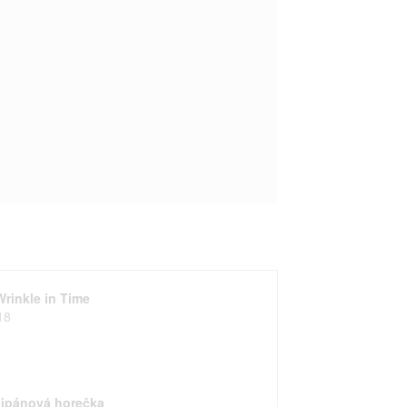
Wrinkle in Time
18
lipánová horečka