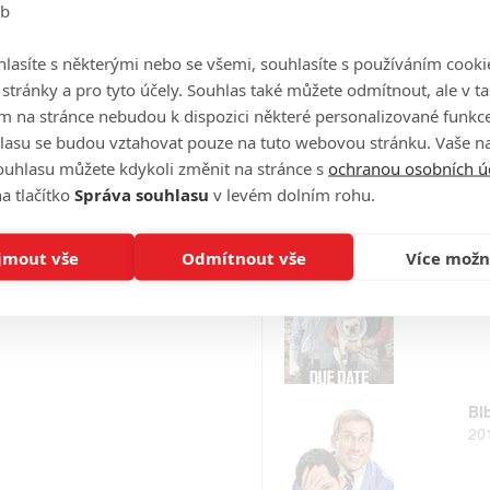
eb
Ně
20
lasíte s některými nebo se všemi, souhlasíte s používáním cooki
o stránky a pro tyto účely. Souhlas také můžete odmítnout, ale v 
m na stránce nebudou k dispozici některé personalizované funkce
lasu se budou vztahovat pouze na tuto webovou stránku. Vaše na
Pa
ouhlasu můžete kdykoli změnit na stránce s
ochranou osobních ú
20
a tlačítko
Správa souhlasu
v levém dolním rohu.
jmout vše
Odmítnout vše
Více možn
Na
20
Bl
20