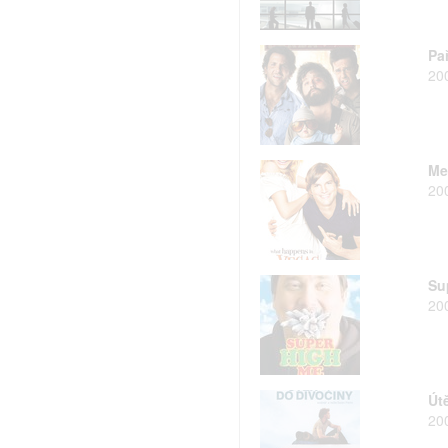
Pa
20
Me
20
Su
20
Út
20