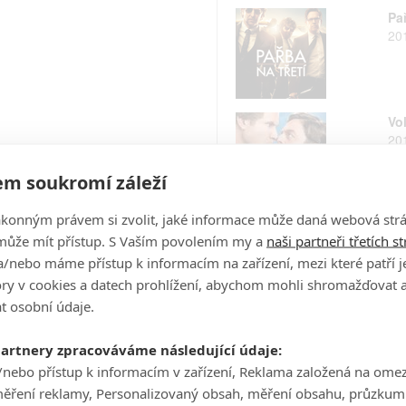
Pař
20
Vo
20
m soukromí záleží
ákonným právem si zvolit, jaké informace může daná webová strá
Mu
může mít přístup. S Vaším povolením my a
naši partneři třetích s
20
/nebo máme přístup k informacím na zařízení, mezi které patří 
tory v cookies a datech prohlížení, abychom mohli shromažďovat 
t osobní údaje.
Ko
20
partnery zpracováváme následující údaje:
/nebo přístup k informacím v zařízení, Reklama založená na ome
měření reklamy, Personalizovaný obsah, měření obsahu, průzkum