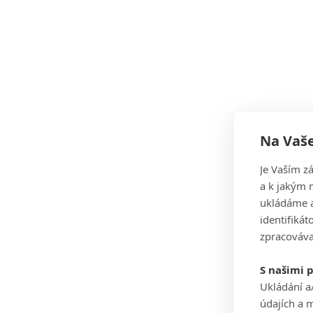
Na Vaše
Je Vaším z
a k jakým 
ukládáme a
identifiká
zpracováva
S našimi 
Ukládání a
údajích a 