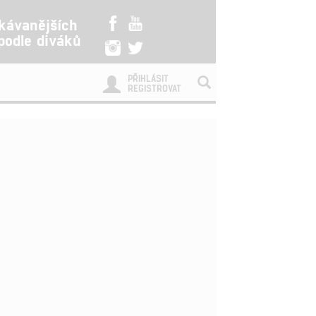
kávanějších
 podle diváků
PŘIHLÁSIT
REGISTROVAT