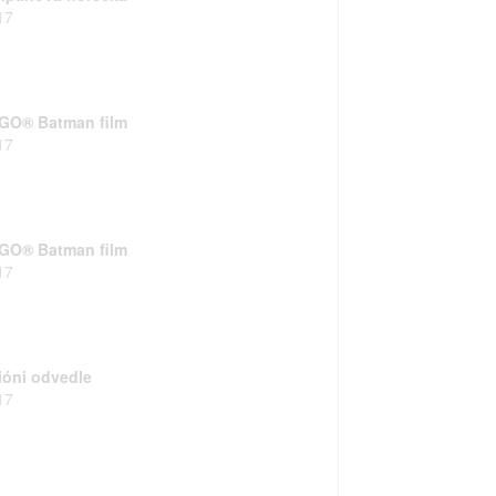
17
GO® Batman film
17
GO® Batman film
17
ióni odvedle
17