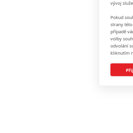
vývoj služ
Pokud souh
strany tét
případě vá
volby souh
odvolání s
kliknutím n
Při