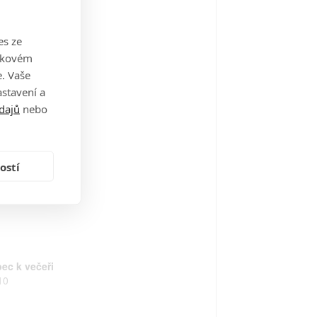
co jako komedie
11
es ze
takovém
. Vaše
stavení a
řba v Bangkoku
dajů
nebo
11
ostí
 doraz
10
bec k večeři
10