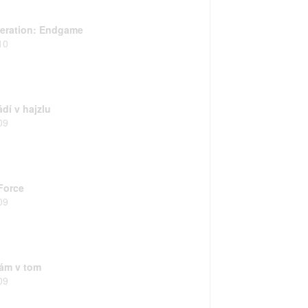
eration: Endgame
10
dí v hajzlu
09
Force
09
tám v tom
09