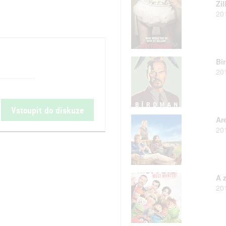
Zil
20
Bi
20
Vstoupit do diskuze
Ar
20
A z
20