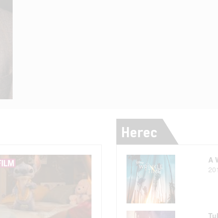
Herec
A 
20
Tu