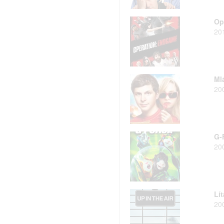
Op
20
Mlá
20
G-
20
Lí
20