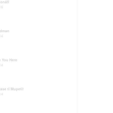
ionáři
16
rdman
14
e You Here
14
ase ti Mupeti!
14