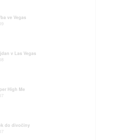
řba ve Vegas
09
jdan v Las Vegas
08
per High Me
07
ěk do divočiny
07