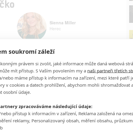
íčko
Sienna Miller
Herec
m soukromí záleží
ákonným právem si zvolit, jaké informace může daná webová strá
může mít přístup. S Vaším povolením my a
naši partneři třetích s
/nebo máme přístup k informacím na zařízení, mezi které patří 
P
tory v cookies a datech prohlížení, abychom mohli shromažďovat 
t osobní údaje.
partnery zpracováváme následující údaje:
/nebo přístup k informacím v zařízení, Reklama založená na ome
Ha
měření reklamy, Personalizovaný obsah, měření obsahu, průzkum
je
eb