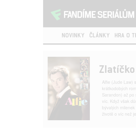
NOVINKY
ČLÁNKY
HRA O 
Zlatíčko
Alfie (Jude Law) 
krátkodobých rom
Sarandon) až po s
víc. Když však dů
bývalých milenek i
životě o víc než 