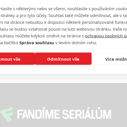
lasíte s některými nebo se všemi, souhlasíte s používáním cooki
On
n
o stránky a pro tyto účely. Souhlas také můžete odmítnout, ale v 
m na stránce nebudou k dispozici některé personalizované funkce
lasu se budou vztahovat pouze na tuto webovou stránku. Vaše na
No
ouhlasu můžete kdykoli změnit na stránce s
ochranou osobních ú
le
a tlačítko
Správa souhlasu
v levém dolním rohu.
A
jmout vše
Odmítnout vše
Více možn