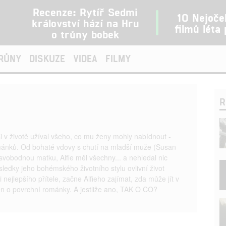
Recenze: Rytíř Sedmi
10 Nejoče
království hází na Hru
filmů léta
o trůny bobek
TRŮNY
DISKUZE
VIDEA
FILMY
R
si v životě užíval všeho, co mu ženy mohly nabídnout -
ánků. Od bohaté vdovy s chutí na mladší muže (Susan
vobodnou matku, Alfie měl všechny... a nehledal nic
sledky jeho bohémského životního stylu ovlivní život
 nejlepšího přítele, začne Alfieho zajímat, zda může jít v
jen o povrchní románky. A jestliže ano, TAK O CO?