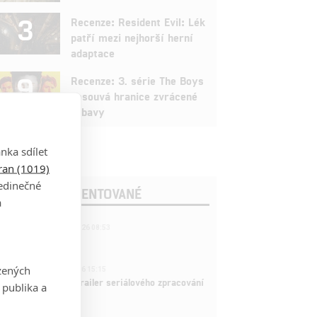
3
Recenze: Resident Evil: Lék
patří mezi nejhorší herní
adaptace
9
Recenze: 3. série The Boys
posouvá hranice zvrácené
zábavy
nka sdílet
tran (1019)
jedinečné
OSLEDNÍ KOMENTOVANÉ
a
221
FILM | 22.04.2026 08:53
拆彈專家
1
zených
ČLÁNEK | 26.03.2026 15:15
rry Potter: První trailer seriálového zpracování
 publika a
 venku