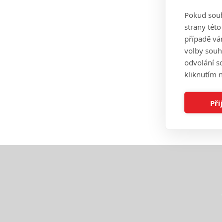
Pokud souh
strany tét
případě vá
volby souh
odvolání s
kliknutím n
Při