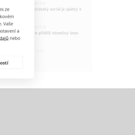
3
ČLÁNEK | 15.03.2026 14:56
es ze
e Piece: Oblíbený pirátský seriál je zpátky s
ovými epizodami
takovém
. Vaše
2
ČLÁNEK | 15.03.2026 13:24
stavení a
vá dramatická série přiblíží skutečný únos
dajů
nebo
tadla teroristy
1
OSOBA | 15.02.2026 21:37
dam Sandler
ostí