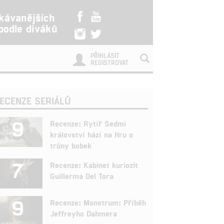
kávanějších
 podle diváků
PŘIHLÁSIT
REGISTROVAT
ECENZE SERIÁLŮ
9
Recenze: Rytíř Sedmi
království hází na Hru o
trůny bobek
7
Recenze: Kabinet kuriozit
Guillerma Del Tora
9
Recenze: Monstrum: Příběh
Jeffreyho Dahmera