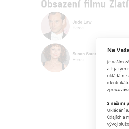
Obsazení filmu Zlat
Jude Law
Herec
Na Vaše
Susan Sarandon
Herec
Je Vaším z
a k jakým 
ukládáme a
identifiká
zpracováva
S našimi 
Ukládání a
údajích a 
vývoj služ