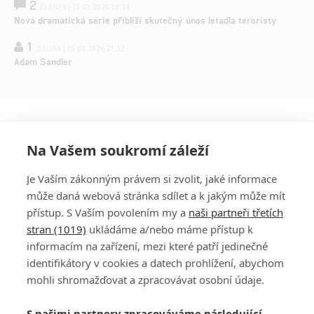
2
ČLÁNEK | 15.03.2026 13:24
Nová dramatická série přiblíží skutečný únos letadla teroristy
1
OSOBA | 15.02.2026 21:37
Adam Sandler
Na Vašem soukromí záleží
Je Vaším zákonným právem si zvolit, jaké informace
může daná webová stránka sdílet a k jakým může mít
přístup. S Vaším povolením my a
naši partneři třetích
stran (1019)
ukládáme a/nebo máme přístup k
informacím na zařízení, mezi které patří jedinečné
DISKUZE
PŘIHLÁSIT
identifikátory v cookies a datech prohlížení, abychom
REGISTROVAT
mohli shromažďovat a zpracovávat osobní údaje.
Šéfredaktorkou webu je
Petr Slavík
, e-mail
serialy@fandimefilmu.cz
S našimi partnery zpracováváme následující