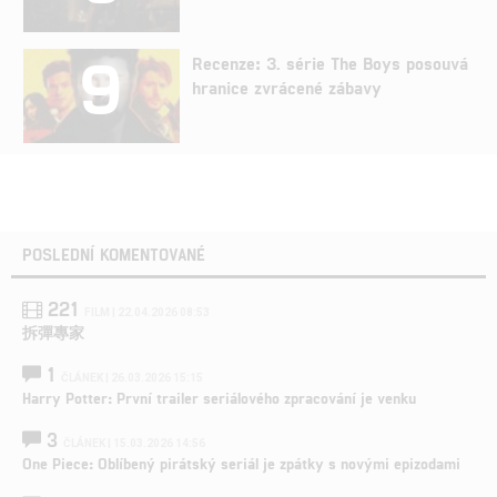
9
Recenze: 3. série The Boys posouvá
hranice zvrácené zábavy
POSLEDNÍ KOMENTOVANÉ
221
FILM | 22.04.2026 08:53
拆彈專家
1
ČLÁNEK | 26.03.2026 15:15
Harry Potter: První trailer seriálového zpracování je venku
3
ČLÁNEK | 15.03.2026 14:56
One Piece: Oblíbený pirátský seriál je zpátky s novými epizodami