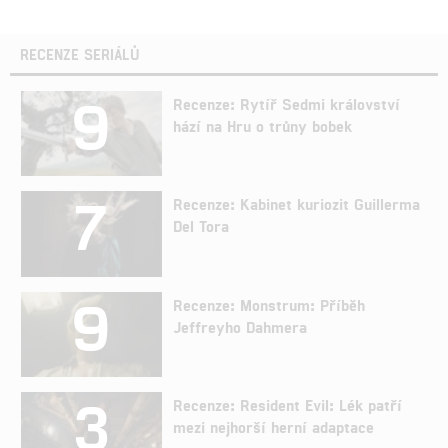
RECENZE SERIÁLŮ
9
Recenze: Rytíř Sedmi království
hází na Hru o trůny bobek
7
Recenze: Kabinet kuriozit Guillerma
Del Tora
9
Recenze: Monstrum: Příběh
Jeffreyho Dahmera
3
Recenze: Resident Evil: Lék patří
mezi nejhorší herní adaptace