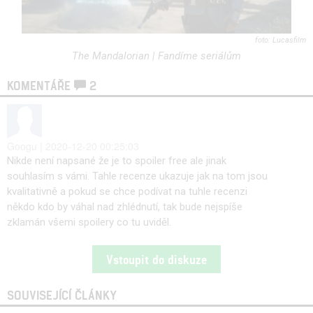
Lucasfilm
The Mandalorian | Fandíme seriálům
KOMENTÁŘE
2
Googu | 2020-12-20 00:25:03
Nikde není napsané že je to spoiler free ale jinak
souhlasím s vámi. Tahle recenze ukazuje jak na tom jsou
kvalitativně a pokud se chce podívat na tuhle recenzi
někdo kdo by váhal nad zhlédnutí, tak bude nejspíše
zklamán všemi spoilery co tu uviděl.
Vstoupit do diskuze
SOUVISEJÍCÍ ČLÁNKY