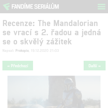
Tog
navi
Recenze: The Mandalorian
se vrací s 2. řadou a jedná
se o skvělý zážitek
Napsal:
Prokopio
, 19.12.2020 21:03
« Předchozí
Další »