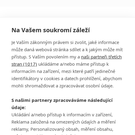
Na Vašem soukromí záleží
Je Vaším zákonným právem si zvolit, jaké informace
může daná webová stránka sdílet a k jakým může mít
přístup. S Vaším povolením my a
naši partneři třetích
stran (1017)
ukládáme a/nebo máme přístup k
informacím na zařízení, mezi které patří jedinečné
DISKUZE
PŘIHLÁSIT
identifikátory v cookies a datech prohlížení, abychom
REGISTROVAT
mohli shromažďovat a zpracovávat osobní údaje.
Šéfredaktorkou webu je
Petr Slavík
, e-mail
serialy@fandimefilmu.cz
S našimi partnery zpracováváme následující
údaje:
Máte-li zájem o inzerci na našem webu napište nám na e-mail
Ukládání a/nebo přístup k informacím v zařízení,
studio@koncal.com
Reklama založená na omezených údajích a měření
Ochrana osobních údajů
|
Zásady používání cookies
|
Pravidla webu
|
reklamy, Personalizovaný obsah, měření obsahu,
Upravit nastavení soukromí