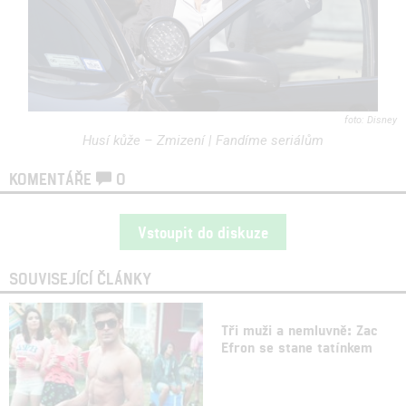
Disney
Husí kůže – Zmizení | Fandíme seriálům
KOMENTÁŘE
0
Vstoupit do diskuze
SOUVISEJÍCÍ ČLÁNKY
Tři muži a nemluvně: Zac
Efron se stane tatínkem