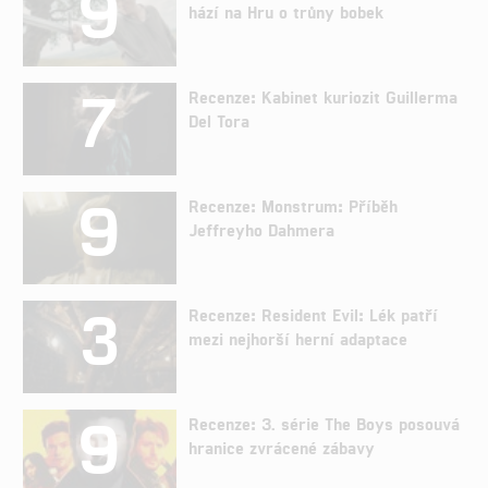
9
hází na Hru o trůny bobek
7
Recenze: Kabinet kuriozit Guillerma
Del Tora
9
Recenze: Monstrum: Příběh
Jeffreyho Dahmera
3
Recenze: Resident Evil: Lék patří
mezi nejhorší herní adaptace
9
Recenze: 3. série The Boys posouvá
hranice zvrácené zábavy