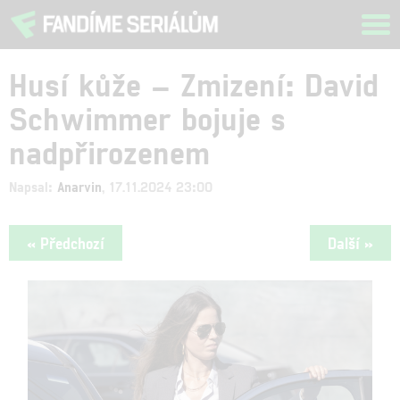
Tog
navi
Husí kůže – Zmizení: David
Schwimmer bojuje s
nadpřirozenem
Napsal:
Anarvin
, 17.11.2024 23:00
« Předchozí
Další »