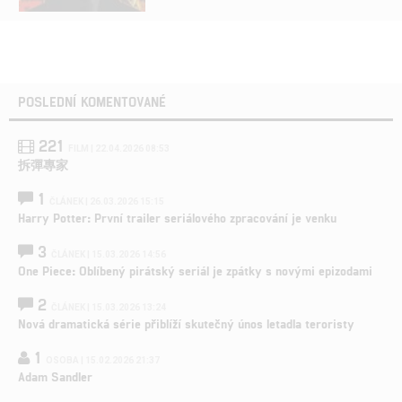
POSLEDNÍ KOMENTOVANÉ
221
FILM | 22.04.2026 08:53
拆彈專家
1
ČLÁNEK | 26.03.2026 15:15
Harry Potter: První trailer seriálového zpracování je venku
3
ČLÁNEK | 15.03.2026 14:56
One Piece: Oblíbený pirátský seriál je zpátky s novými epizodami
2
ČLÁNEK | 15.03.2026 13:24
Nová dramatická série přiblíží skutečný únos letadla teroristy
1
OSOBA | 15.02.2026 21:37
Adam Sandler