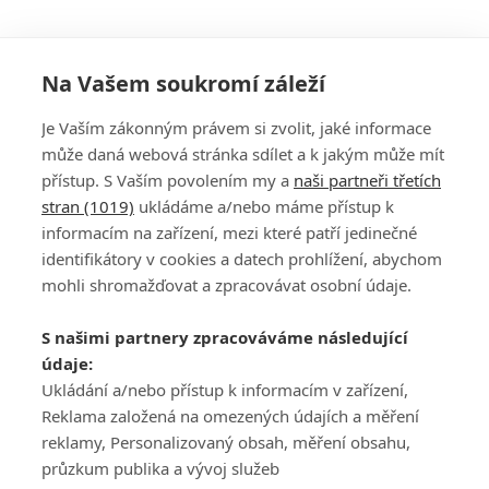
Na Vašem soukromí záleží
Je Vaším zákonným právem si zvolit, jaké informace
může daná webová stránka sdílet a k jakým může mít
přístup. S Vaším povolením my a
naši partneři třetích
stran (1019)
ukládáme a/nebo máme přístup k
informacím na zařízení, mezi které patří jedinečné
DISKUZE
PŘIHLÁSIT
identifikátory v cookies a datech prohlížení, abychom
REGISTROVAT
mohli shromažďovat a zpracovávat osobní údaje.
Šéfredaktorkou webu je
Petr Slavík
, e-mail
serialy@fandimefilmu.cz
S našimi partnery zpracováváme následující
údaje:
Máte-li zájem o inzerci na našem webu napište nám na e-mail
Ukládání a/nebo přístup k informacím v zařízení,
studio@koncal.com
Reklama založená na omezených údajích a měření
Ochrana osobních údajů
|
Zásady používání cookies
|
Pravidla webu
|
reklamy, Personalizovaný obsah, měření obsahu,
Upravit nastavení soukromí
průzkum publika a vývoj služeb