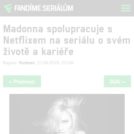
Tog
navi
Madonna spolupracuje s
Netflixem na seriálu o svém
životě a kariéře
Napsal:
Rudmen
, 21.06.2025 23:06
« Předchozí
Další »