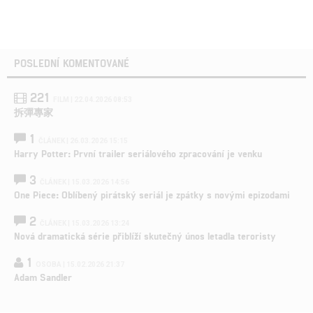
POSLEDNÍ KOMENTOVANÉ
221
FILM | 22.04.2026 08:53
拆彈專家
1
ČLÁNEK | 26.03.2026 15:15
Harry Potter: První trailer seriálového zpracování je venku
3
ČLÁNEK | 15.03.2026 14:56
One Piece: Oblíbený pirátský seriál je zpátky s novými epizodami
2
ČLÁNEK | 15.03.2026 13:24
Nová dramatická série přiblíží skutečný únos letadla teroristy
1
OSOBA | 15.02.2026 21:37
Adam Sandler