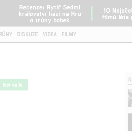
Recenze: Rytíř Sedmi
10 Nejoče
království hází na Hru
filmů léta
o trůny bobek
TRŮNY
DISKUZE
VIDEA
FILMY
R
číst další