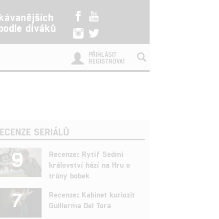
kávanějších
 podle diváků
PŘIHLÁSIT
REGISTROVAT
ECENZE SERIÁLŮ
9
Recenze: Rytíř Sedmi
království hází na Hru o
trůny bobek
7
Recenze: Kabinet kuriozit
Guillerma Del Tora