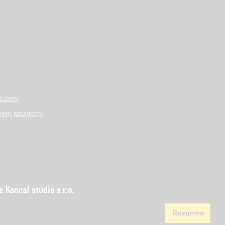
l.com
vení soukromí
Koncal studio s.r.o.
Rozumím
aha 5