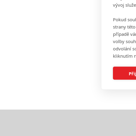
vývoj služ
Pokud souh
strany tét
případě vá
volby souh
odvolání s
kliknutím n
Při