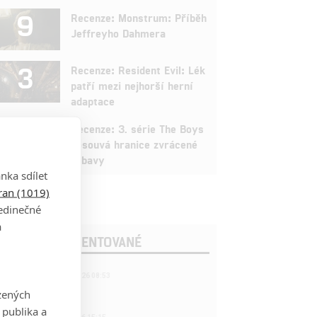
9
Recenze: Monstrum: Příběh
Jeffreyho Dahmera
3
Recenze: Resident Evil: Lék
patří mezi nejhorší herní
adaptace
9
Recenze: 3. série The Boys
posouvá hranice zvrácené
zábavy
nka sdílet
tran (1019)
jedinečné
a
OSLEDNÍ KOMENTOVANÉ
221
FILM | 22.04.2026 08:53
拆彈專家
zených
 publika a
1