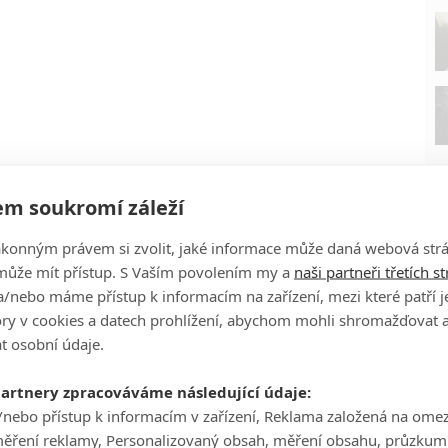
m soukromí záleží
ákonným právem si zvolit, jaké informace může daná webová strá
může mít přístup. S Vaším povolením my a
naši partneři třetích s
/nebo máme přístup k informacím na zařízení, mezi které patří 
tory v cookies a datech prohlížení, abychom mohli shromažďovat 
P
t osobní údaje.
partnery zpracováváme následující údaje:
/nebo přístup k informacím v zařízení, Reklama založená na ome
měření reklamy, Personalizovaný obsah, měření obsahu, průzkum