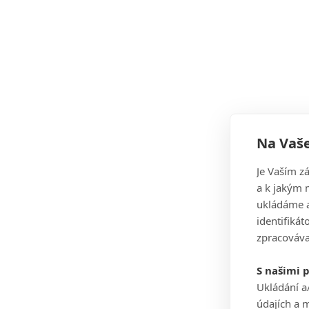
Na Vaše
Je Vaším z
a k jakým 
ukládáme a
identifiká
zpracováva
S našimi 
Ukládání a
údajích a 