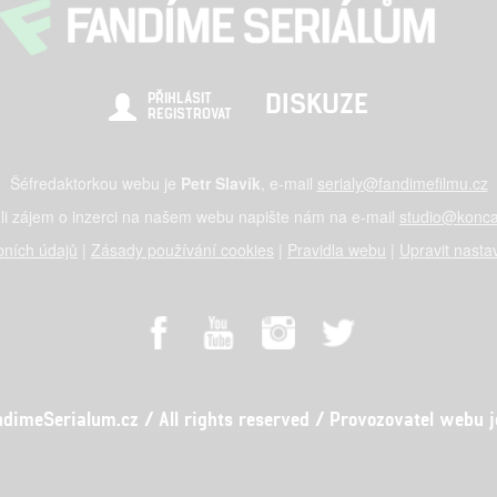
DISKUZE
PŘIHLÁSIT
REGISTROVAT
Šéfredaktorkou webu je
Petr Slavík
, e-mail
serialy@fandimefilmu.cz
li zájem o inzerci na našem webu napište nám na e-mail
studio@konca
ních údajů
|
Zásady používání cookies
|
Pravidla webu
|
Upravit nasta
meSerialum.cz / All rights reserved / Provozovatel webu je 
al studio s.r.o., IČO: 03604071, Lýskova 2073/57, Stodůlky, 155 00, Pr