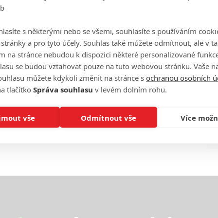
eb
Ha
je
lasíte s některými nebo se všemi, souhlasíte s používáním cooki
o stránky a pro tyto účely. Souhlas také můžete odmítnout, ale v 
On
m na stránce nebudou k dispozici některé personalizované funkce
n
lasu se budou vztahovat pouze na tuto webovou stránku. Vaše na
ouhlasu můžete kdykoli změnit na stránce s
ochranou osobních ú
No
a tlačítko
Správa souhlasu
v levém dolním rohu.
le
jmout vše
Odmítnout vše
Více možn
A