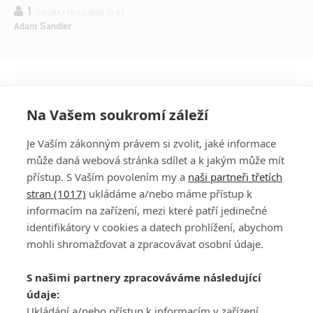
1
OSOBA | 15.02.2026 21:37
Adam Sandler
Na Vašem soukromí záleží
Je Vaším zákonným právem si zvolit, jaké informace
může daná webová stránka sdílet a k jakým může mít
přístup. S Vaším povolením my a
naši partneři třetích
stran (1017)
ukládáme a/nebo máme přístup k
informacím na zařízení, mezi které patří jedinečné
DISKUZE
PŘIHLÁSIT
identifikátory v cookies a datech prohlížení, abychom
REGISTROVAT
mohli shromažďovat a zpracovávat osobní údaje.
Šéfredaktorkou webu je
Petr Slavík
, e-mail
serialy@fandimefilmu.cz
S našimi partnery zpracováváme následující
údaje:
Máte-li zájem o inzerci na našem webu napište nám na e-mail
Ukládání a/nebo přístup k informacím v zařízení,
studio@koncal.com