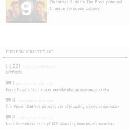
9
Recenze: 3. série The Boys posouvá
hranice zvrácené zábavy
POSLEDNÍ KOMENTOVANÉ
221
FILM | 22.04.2026 08:53
拆彈專家
1
ČLÁNEK | 26.03.2026 15:15
Harry Potter: První trailer seriálového zpracování je venku
3
ČLÁNEK | 15.03.2026 14:56
One Piece: Oblíbený pirátský seriál je zpátky s novými epizodami
2
ČLÁNEK | 15.03.2026 13:24
Nová dramatická série přiblíží skutečný únos letadla teroristy