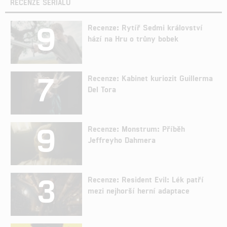
RECENZE SERIÁLŮ
9
Recenze: Rytíř Sedmi království
hází na Hru o trůny bobek
7
Recenze: Kabinet kuriozit Guillerma
Del Tora
9
Recenze: Monstrum: Příběh
Jeffreyho Dahmera
3
Recenze: Resident Evil: Lék patří
mezi nejhorší herní adaptace