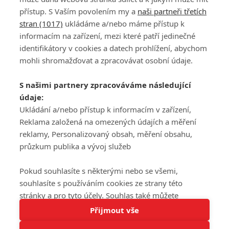
přístup. S Vaším povolením my a
naši partneři třetích
stran (1017)
ukládáme a/nebo máme přístup k
informacím na zařízení, mezi které patří jedinečné
DISKUZE
PŘIHLÁSIT
identifikátory v cookies a datech prohlížení, abychom
REGISTROVAT
mohli shromažďovat a zpracovávat osobní údaje.
Šéfredaktorkou webu je
Petr Slavík
, e-mail
serialy@fandimefilmu.cz
S našimi partnery zpracováváme následující
údaje:
Máte-li zájem o inzerci na našem webu napište nám na e-mail
Ukládání a/nebo přístup k informacím v zařízení,
studio@koncal.com
Reklama založená na omezených údajích a měření
Ochrana osobních údajů
|
Zásady používání cookies
|
Pravidla webu
|
reklamy, Personalizovaný obsah, měření obsahu,
Upravit nastavení soukromí
průzkum publika a vývoj služeb
Pokud souhlasíte s některými nebo se všemi,
souhlasíte s používáním cookies ze strany této
stránky a pro tyto účely. Souhlas také můžete
Tato stránka používá soubory cookies.
odmítnout, ale v takovém případě vám na stránce
Přijmout vše
© 2016 – 2026 FandimeSerialum.cz / All rights reserved /
Více informací
nebudou k dispozici některé personalizované funkce.
Provozovatel webu je Koncal studio s.r.o.