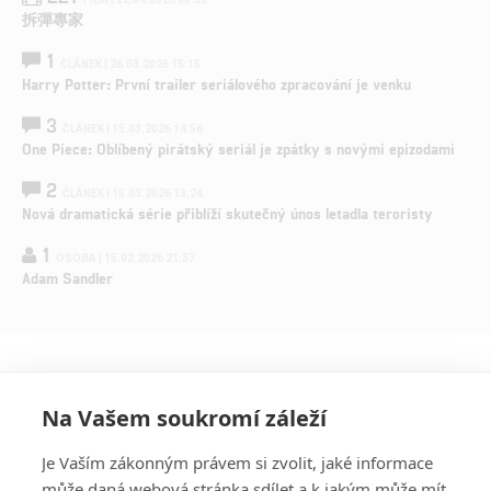
拆彈專家
1
ČLÁNEK | 26.03.2026 15:15
Harry Potter: První trailer seriálového zpracování je venku
3
ČLÁNEK | 15.03.2026 14:56
One Piece: Oblíbený pirátský seriál je zpátky s novými epizodami
2
ČLÁNEK | 15.03.2026 13:24
Nová dramatická série přiblíží skutečný únos letadla teroristy
1
OSOBA | 15.02.2026 21:37
Adam Sandler
Na Vašem soukromí záleží
Je Vaším zákonným právem si zvolit, jaké informace
může daná webová stránka sdílet a k jakým může mít