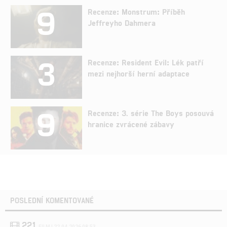
9
Recenze: Monstrum: Příběh
Jeffreyho Dahmera
3
Recenze: Resident Evil: Lék patří
mezi nejhorší herní adaptace
9
Recenze: 3. série The Boys posouvá
hranice zvrácené zábavy
POSLEDNÍ KOMENTOVANÉ
221
FILM | 22.04.2026 08:53