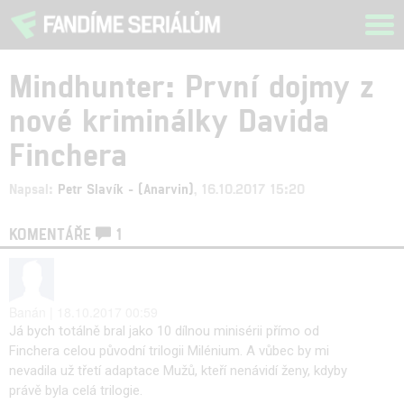
Tog
navi
Mindhunter: První dojmy z
nové kriminálky Davida
Finchera
Napsal:
Petr Slavík - (Anarvin)
, 16.10.2017 15:20
KOMENTÁŘE
1
Banán | 18.10.2017 00:59
Já bych totálně bral jako 10 dílnou minisérii přímo od
Finchera celou původní trilogii Milénium. A vůbec by mi
nevadila už třetí adaptace Mužů, kteří nenávidí ženy, kdyby
právě byla celá trilogie.