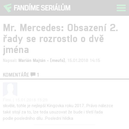
Tog
navi
Mr. Mercedes: Obsazení 2.
řady se rozrostlo o dvě
jména
Napsal:
Marián Majtán - (meufo)
, 15.01.2018 14:15
KOMENTÁŘE
1
Fimi. | 15.01.2018 15:29
skvělé, tohle je nejlepší Kingovka roku 2017...Právo nálezce
také stojí za to, lze teda usuzovat že bude i třetí řada
podle posledního dílu...Poslední hlídka