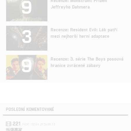
9
Recenze: Monstrum: Příběh
Jeffreyho Dahmera
3
Recenze: Resident Evil: Lék patří
mezi nejhorší herní adaptace
9
Recenze: 3. série The Boys posouvá
hranice zvrácené zábavy
POSLEDNÍ KOMENTOVANÉ
221
FILM | 22.04.2026 08:53
拆彈專家