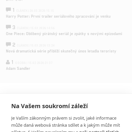
1
ČLÁNEK | 26.03.2026 15:15
Harry Potter: První trailer seriálového zpracování je venku
3
ČLÁNEK | 15.03.2026 14:56
One Piece: Oblíbený pirátský seriál je zpátky s novými epizodami
2
ČLÁNEK | 15.03.2026 13:24
Nová dramatická série přiblíží skutečný únos letadla teroristy
1
OSOBA | 15.02.2026 21:37
Adam Sandler
Na Vašem soukromí záleží
Je Vaším zákonným právem si zvolit, jaké informace
může daná webová stránka sdílet a k jakým může mít