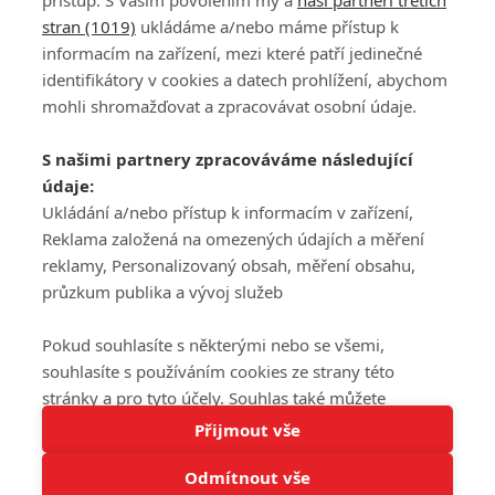
přístup. S Vaším povolením my a
naši partneři třetích
stran (1019)
ukládáme a/nebo máme přístup k
informacím na zařízení, mezi které patří jedinečné
DISKUZE
PŘIHLÁSIT
identifikátory v cookies a datech prohlížení, abychom
REGISTROVAT
mohli shromažďovat a zpracovávat osobní údaje.
Šéfredaktorkou webu je
Petr Slavík
, e-mail
serialy@fandimefilmu.cz
S našimi partnery zpracováváme následující
údaje:
Máte-li zájem o inzerci na našem webu napište nám na e-mail
Ukládání a/nebo přístup k informacím v zařízení,
studio@koncal.com
Reklama založená na omezených údajích a měření
Ochrana osobních údajů
|
Zásady používání cookies
|
Pravidla webu
|
reklamy, Personalizovaný obsah, měření obsahu,
Upravit nastavení soukromí
průzkum publika a vývoj služeb
Pokud souhlasíte s některými nebo se všemi,
souhlasíte s používáním cookies ze strany této
stránky a pro tyto účely. Souhlas také můžete
Tato stránka používá soubory cookies.
odmítnout, ale v takovém případě vám na stránce
Přijmout vše
© 2016 – 2026 FandimeSerialum.cz / All rights reserved /
Více informací
nebudou k dispozici některé personalizované funkce.
Provozovatel webu je Koncal studio s.r.o.
Odmítnout vše
Vaše volby souhlasu se budou vztahovat pouze na