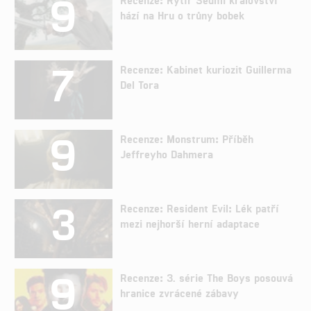
9
hází na Hru o trůny bobek
7
Recenze: Kabinet kuriozit Guillerma
Del Tora
9
Recenze: Monstrum: Příběh
Jeffreyho Dahmera
3
Recenze: Resident Evil: Lék patří
mezi nejhorší herní adaptace
9
Recenze: 3. série The Boys posouvá
hranice zvrácené zábavy