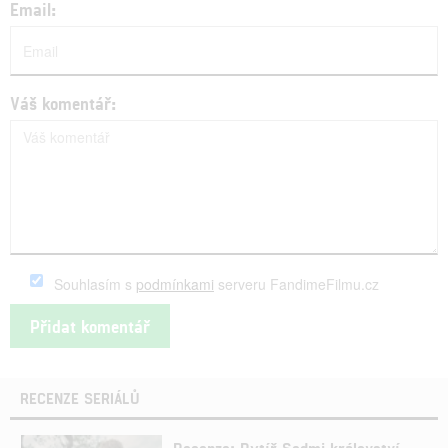
Email:
Váš komentář:
Souhlasím s
podmínkami
serveru FandimeFilmu.cz
RECENZE SERIÁLŮ
Recenze: Rytíř Sedmi království