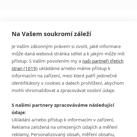
Na Vašem soukromí záleží
Je Vaším zákonným právem si zvolit, jaké informace
může daná webová stránka sdílet a k jakým může mít
přístup. S Vaším povolením my a
naši partneři třetích
stran (1019)
ukládáme a/nebo máme přístup k
informacím na zařízení, mezi které patří jedinečné
DISKUZE
PŘIHLÁSIT
identifikátory v cookies a datech prohlížení, abychom
REGISTROVAT
mohli shromažďovat a zpracovávat osobní údaje.
Šéfredaktorkou webu je
Petr Slavík
, e-mail
serialy@fandimefilmu.cz
S našimi partnery zpracováváme následující
údaje:
Máte-li zájem o inzerci na našem webu napište nám na e-mail
Ukládání a/nebo přístup k informacím v zařízení,
studio@koncal.com
Reklama založená na omezených údajích a měření
Ochrana osobních údajů
|
Zásady používání cookies
|
Pravidla webu
|
reklamy, Personalizovaný obsah, měření obsahu,
Upravit nastavení soukromí