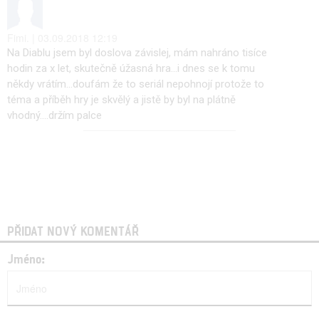
Fimi. | 03.09.2018 12:19
Na Diablu jsem byl doslova závislej, mám nahráno tisíce
hodin za x let, skutečně úžasná hra...i dnes se k tomu
někdy vrátím...doufám že to seriál nepohnojí protože to
téma a příběh hry je skvělý a jistě by byl na plátně
vhodný....držím palce
PŘIDAT NOVÝ KOMENTÁŘ
Jméno: