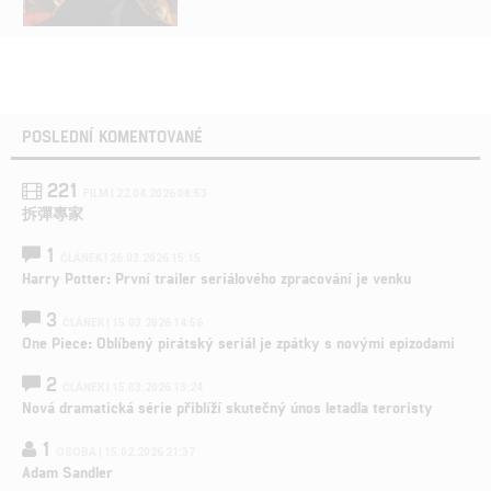
POSLEDNÍ KOMENTOVANÉ
221
FILM | 22.04.2026 08:53
拆彈專家
1
ČLÁNEK | 26.03.2026 15:15
Harry Potter: První trailer seriálového zpracování je venku
3
ČLÁNEK | 15.03.2026 14:56
One Piece: Oblíbený pirátský seriál je zpátky s novými epizodami
2
ČLÁNEK | 15.03.2026 13:24
Nová dramatická série přiblíží skutečný únos letadla teroristy
1
OSOBA | 15.02.2026 21:37
Adam Sandler