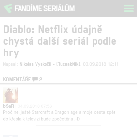
Tog
navi
Diablo: Netflix údajně
chystá další seriál podle
hry
Napsal:
Nikolas Vyskočil - (TucnakNik)
, 03.09.2018 12:11
KOMENTÁŘE
2
bSaR
| 04.09.2018 07:56
Proč ne, ještě Starcraft a Dragon age a moje cesta zpět
do křesla k televizi bude zpečetěna :-D