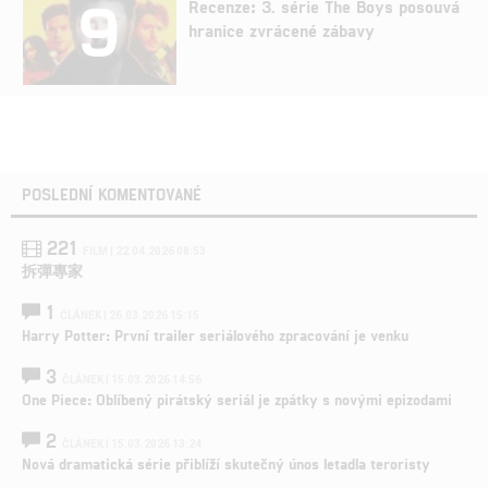
9
Recenze: 3. série The Boys posouvá
hranice zvrácené zábavy
POSLEDNÍ KOMENTOVANÉ
221
FILM | 22.04.2026 08:53
拆彈專家
1
ČLÁNEK | 26.03.2026 15:15
Harry Potter: První trailer seriálového zpracování je venku
3
ČLÁNEK | 15.03.2026 14:56
One Piece: Oblíbený pirátský seriál je zpátky s novými epizodami
2
ČLÁNEK | 15.03.2026 13:24
Nová dramatická série přiblíží skutečný únos letadla teroristy