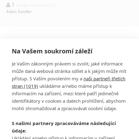
1
OSOBA | 15.02.2026 21:37
Adam Sandler
Na Vašem soukromí záleží
Je Vaším zákonným právem si zvolit, jaké informace
může daná webová stránka sdílet a k jakým může mít
přístup. S Vaším povolením my a
naši partneři třetích
stran (1019)
ukládáme a/nebo máme přístup k
informacím na zařízení, mezi které patří jedinečné
DISKUZE
PŘIHLÁSIT
identifikátory v cookies a datech prohlížení, abychom
REGISTROVAT
mohli shromažďovat a zpracovávat osobní údaje.
Šéfredaktorkou webu je
Petr Slavík
, e-mail
serialy@fandimefilmu.cz
S našimi partnery zpracováváme následující
údaje:
Máte-li zájem o inzerci na našem webu napište nám na e-mail
Ukládání a/nebo přístup k informacím v zařízení,
studio@koncal.com