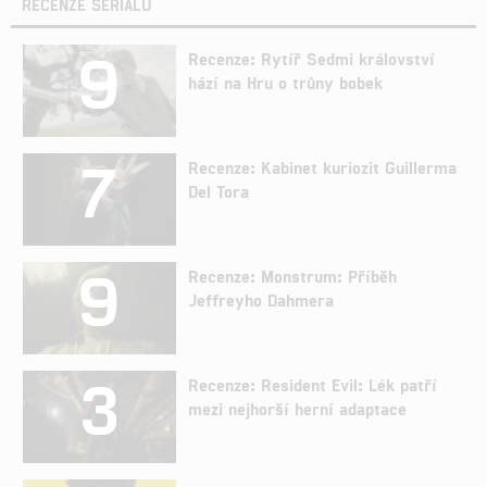
RECENZE SERIÁLŮ
9
Recenze: Rytíř Sedmi království
hází na Hru o trůny bobek
7
Recenze: Kabinet kuriozit Guillerma
Del Tora
9
Recenze: Monstrum: Příběh
Jeffreyho Dahmera
3
Recenze: Resident Evil: Lék patří
mezi nejhorší herní adaptace