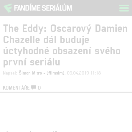
Tog
navi
The Eddy: Oscarový Damien
Chazelle dál buduje
úctyhodné obsazení svého
první seriálu
Napsal:
Šimon Mitro - (filmsim)
, 09.04.2019 11:18
KOMENTÁŘE
0