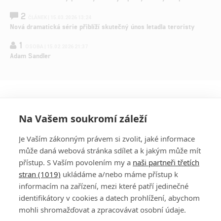
2
ČLÁNEK | 15.03.2026 13:24
Nová dramatická série přiblíží skutečný únos letadla teroristy
1
OSOBA | 15.02.2026 21:37
Adam Sandler
Na Vašem soukromí záleží
Je Vaším zákonným právem si zvolit, jaké informace
může daná webová stránka sdílet a k jakým může mít
přístup. S Vaším povolením my a
naši partneři třetích
stran (1019)
ukládáme a/nebo máme přístup k
informacím na zařízení, mezi které patří jedinečné
DISKUZE
PŘIHLÁSIT
identifikátory v cookies a datech prohlížení, abychom
REGISTROVAT
mohli shromažďovat a zpracovávat osobní údaje.