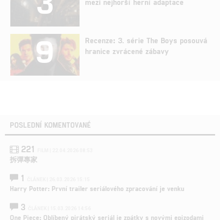
3
mezi nejhorší herní adaptace
9
Recenze: 3. série The Boys posouvá
hranice zvrácené zábavy
POSLEDNÍ KOMENTOVANÉ
221
FILM | 22.04.2026 08:53
拆彈專家
1
ČLÁNEK | 26.03.2026 15:15
Harry Potter: První trailer seriálového zpracování je venku
3
ČLÁNEK | 15.03.2026 14:56
One Piece: Oblíbený pirátský seriál je zpátky s novými epizodami