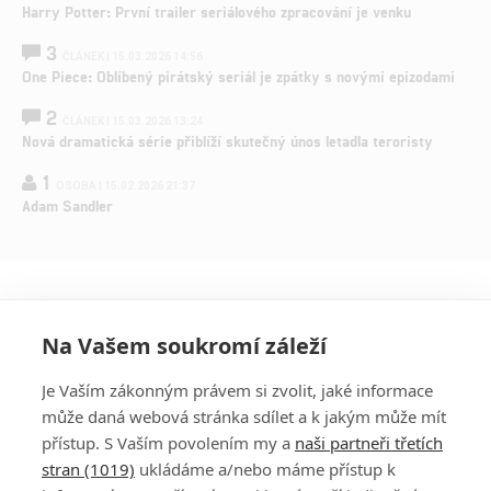
Harry Potter: První trailer seriálového zpracování je venku
3
ČLÁNEK | 15.03.2026 14:56
One Piece: Oblíbený pirátský seriál je zpátky s novými epizodami
2
ČLÁNEK | 15.03.2026 13:24
Nová dramatická série přiblíží skutečný únos letadla teroristy
1
OSOBA | 15.02.2026 21:37
Adam Sandler
Na Vašem soukromí záleží
Je Vaším zákonným právem si zvolit, jaké informace
může daná webová stránka sdílet a k jakým může mít
přístup. S Vaším povolením my a
naši partneři třetích
stran (1019)
ukládáme a/nebo máme přístup k