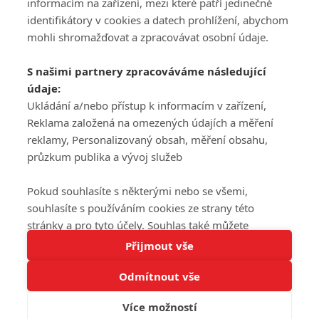
informacím na zařízení, mezi které patří jedinečné
DISKUZE
PŘIHLÁSIT
identifikátory v cookies a datech prohlížení, abychom
REGISTROVAT
mohli shromažďovat a zpracovávat osobní údaje.
Šéfredaktorkou webu je
Petr Slavík
, e-mail
serialy@fandimefilmu.cz
S našimi partnery zpracováváme následující
údaje:
Máte-li zájem o inzerci na našem webu napište nám na e-mail
Ukládání a/nebo přístup k informacím v zařízení,
studio@koncal.com
Reklama založená na omezených údajích a měření
Ochrana osobních údajů
|
Zásady používání cookies
|
Pravidla webu
|
reklamy, Personalizovaný obsah, měření obsahu,
Upravit nastavení soukromí
průzkum publika a vývoj služeb
Pokud souhlasíte s některými nebo se všemi,
souhlasíte s používáním cookies ze strany této
stránky a pro tyto účely. Souhlas také můžete
Tato stránka používá soubory cookies.
odmítnout, ale v takovém případě vám na stránce
Přijmout vše
© 2016 – 2026 FandimeSerialum.cz / All rights reserved /
Více informací
nebudou k dispozici některé personalizované funkce.
Provozovatel webu je Koncal studio s.r.o.
Odmítnout vše
Vaše volby souhlasu se budou vztahovat pouze na
Rozumím
tuto webovou stránku. Vaše nastavení a odvolání
Více možností
souhlasu můžete kdykoli změnit na stránce s
Koncal studio s.r.o., IČO: 03604071, Lýskova 2073/57, Stodůlky, 155