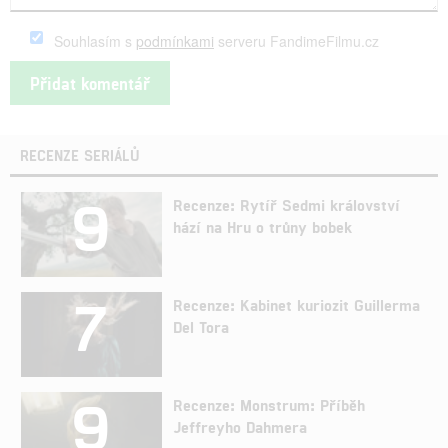
Souhlasím s
podmínkami
serveru FandimeFilmu.cz
RECENZE SERIÁLŮ
9
Recenze: Rytíř Sedmi království
hází na Hru o trůny bobek
7
Recenze: Kabinet kuriozit Guillerma
Del Tora
9
Recenze: Monstrum: Příběh
Jeffreyho Dahmera