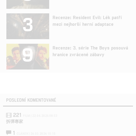
3
Recenze: Resident Evil: Lék patří
mezi nejhorší herní adaptace
9
Recenze: 3. série The Boys posouvá
hranice zvrácené zábavy
POSLEDNÍ KOMENTOVANÉ
221
FILM | 22.04.2026 08:53
拆彈專家
1
ČLÁNEK | 26.03.2026 15:15