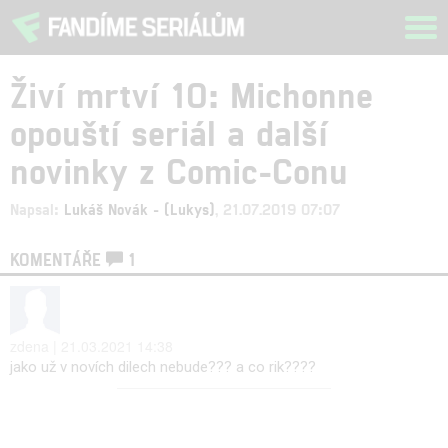
Tog
navi
Živí mrtví 10: Michonne
opouští seriál a další
novinky z Comic-Conu
Napsal:
Lukáš Novák - (Lukys)
, 21.07.2019 07:07
KOMENTÁŘE
1
zdena | 21.03.2021 14:38
jako už v novích dilech nebude??? a co rik????