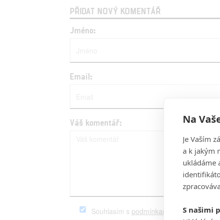
PŘIDAT NOVÝ KOMENTÁŘ
Jméno:
Email:
Na Vaše
Váš komentář:
Je Vaším z
a k jakým 
ukládáme a
identifiká
zpracováva
S našimi 
Souhlasím s
podmínkami
serveru Fandim