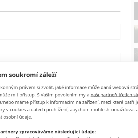
m soukromí záleží
ákonným právem si zvolit, jaké informace může daná webová strá
může mít přístup. S Vaším povolením my a
naši partneři třetích s
/nebo máme přístup k informacím na zařízení, mezi které patří 
tory v cookies a datech prohlížení, abychom mohli shromažďovat 
t osobní údaje.
P
partnery zpracováváme následující údaje:
eFilmu.cz