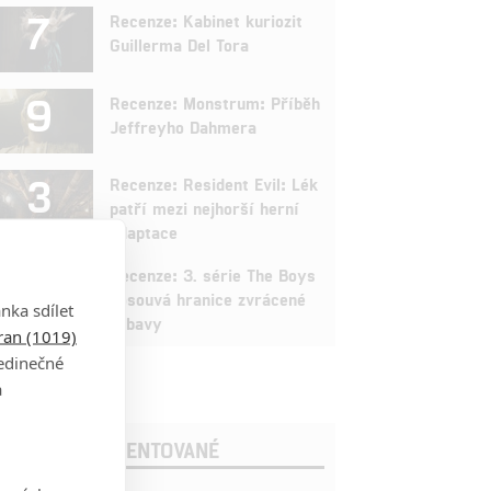
7
Recenze: Kabinet kuriozit
Guillerma Del Tora
9
Recenze: Monstrum: Příběh
Jeffreyho Dahmera
3
Recenze: Resident Evil: Lék
patří mezi nejhorší herní
adaptace
9
Recenze: 3. série The Boys
posouvá hranice zvrácené
nka sdílet
zábavy
tran (1019)
jedinečné
a
OSLEDNÍ KOMENTOVANÉ