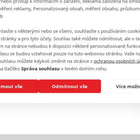
/nebo přístup k informacím v zařízení, Reklama založená na ome
měření reklamy, Personalizovaný obsah, měření obsahu, průzkum
eb
Ha
lasíte s některými nebo se všemi, souhlasíte s používáním cooki
je
o stránky a pro tyto účely. Souhlas také můžete odmítnout, ale v 
m na stránce nebudou k dispozici některé personalizované funkce
On
lasu se budou vztahovat pouze na tuto webovou stránku. Vaše na
n
ouhlasu můžete kdykoli změnit na stránce s
ochranou osobních ú
a tlačítko
Správa souhlasu
v levém dolním rohu.
No
le
jmout vše
Odmítnout vše
Více možn
A