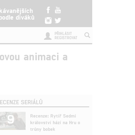
kávanějších
 podle diváků
PŘIHLÁSIT
REGISTROVAT
kovou animaci a
ECENZE SERIÁLŮ
9
Recenze: Rytíř Sedmi
království hází na Hru o
trůny bobek