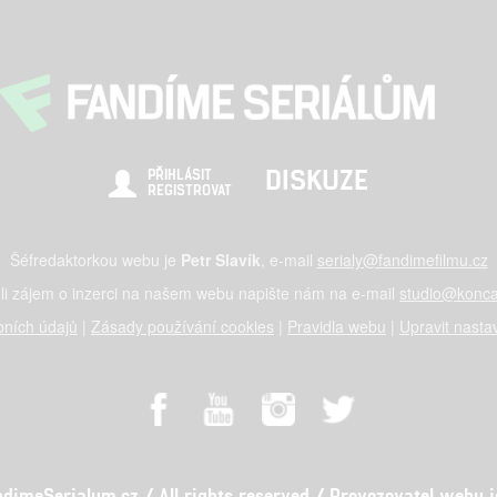
DISKUZE
PŘIHLÁSIT
REGISTROVAT
Šéfredaktorkou webu je
Petr Slavík
, e-mail
serialy@fandimefilmu.cz
li zájem o inzerci na našem webu napište nám na e-mail
studio@konca
ních údajů
|
Zásady používání cookies
|
Pravidla webu
|
Upravit nasta
meSerialum.cz / All rights reserved / Provozovatel webu je 