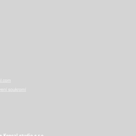
l.com
vení soukromí
Koncal studio s.r.o.