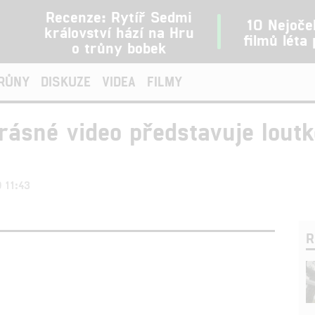
Recenze: Rytíř Sedmi
10 Nejoče
království hází na Hru
filmů léta
o trůny bobek
TRŮNY
DISKUZE
VIDEA
FILMY
rásné video představuje lout
9 11:43
R