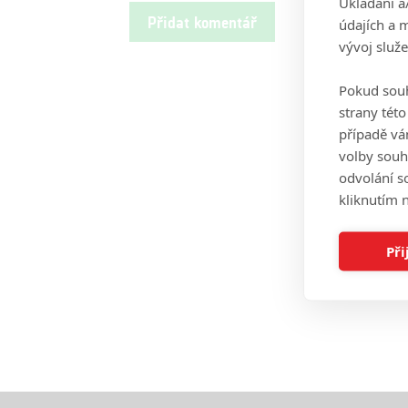
Ukládání a
údajích a 
vývoj služ
Pokud souh
strany tét
případě vá
volby souh
odvolání s
kliknutím n
Při