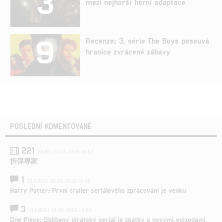
3
mezi nejhorší herní adaptace
9
Recenze: 3. série The Boys posouvá
hranice zvrácené zábavy
POSLEDNÍ KOMENTOVANÉ
221
FILM | 22.04.2026 08:53
拆彈專家
1
ČLÁNEK | 26.03.2026 15:15
Harry Potter: První trailer seriálového zpracování je venku
3
ČLÁNEK | 15.03.2026 14:56
One Piece: Oblíbený pirátský seriál je zpátky s novými epizodami