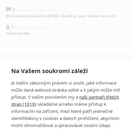
2
ČLÁNEK | 15.03.2026 13:24
Nová dramatická série přiblíží skutečný únos letadla teroristy
1
OSOBA | 15.02.2026 21:37
Adam Sandler
Na Vašem soukromí záleží
Je Vaším zákonným právem si zvolit, jaké informace
může daná webová stránka sdílet a k jakým může mít
přístup. S Vaším povolením my a
naši partneři třetích
stran (1019)
ukládáme a/nebo máme přístup k
informacím na zařízení, mezi které patří jedinečné
DISKUZE
PŘIHLÁSIT
identifikátory v cookies a datech prohlížení, abychom
REGISTROVAT
mohli shromažďovat a zpracovávat osobní údaje.