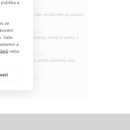
 publika a
1
ČLÁNEK | 26.03.2026 15:15
rry Potter: První trailer seriálového zpracování
 venku
es ze
takovém
3
ČLÁNEK | 15.03.2026 14:56
. Vaše
e Piece: Oblíbený pirátský seriál je zpátky s
ovými epizodami
stavení a
dajů
nebo
2
ČLÁNEK | 15.03.2026 13:24
vá dramatická série přiblíží skutečný únos
tadla teroristy
ostí
1
OSOBA | 15.02.2026 21:37
dam Sandler