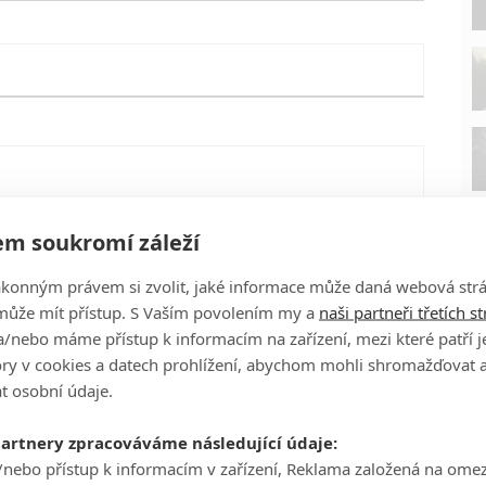
m soukromí záleží
ákonným právem si zvolit, jaké informace může daná webová strá
může mít přístup. S Vaším povolením my a
naši partneři třetích s
/nebo máme přístup k informacím na zařízení, mezi které patří 
tory v cookies a datech prohlížení, abychom mohli shromažďovat 
t osobní údaje.
P
eFilmu.cz
partnery zpracováváme následující údaje:
/nebo přístup k informacím v zařízení, Reklama založená na ome