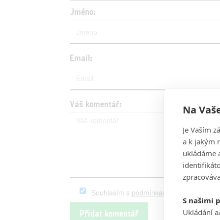
Jméno:
Email:
Váš komentář:
Na Vaše
Je Vaším z
a k jakým 
ukládáme a
identifiká
zpracováva
Souhlasím s
podmínkami
serveru Fandim
S našimi 
Ukládání a