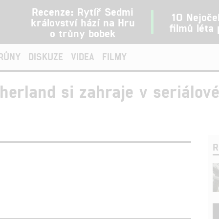
Recenze: Rytíř Sedmi
10 Nejoče
království hází na Hru
filmů léta
o trůny bobek
TRŮNY
DISKUZE
VIDEA
FILMY
therland si zahraje v seriálo
R