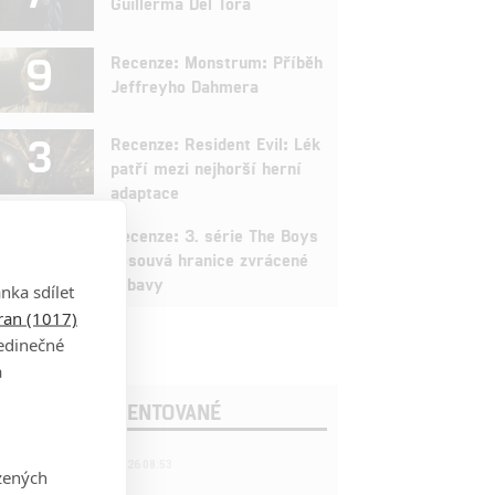
Guillerma Del Tora
9
Recenze: Monstrum: Příběh
Jeffreyho Dahmera
3
Recenze: Resident Evil: Lék
patří mezi nejhorší herní
adaptace
9
Recenze: 3. série The Boys
posouvá hranice zvrácené
zábavy
nka sdílet
tran (1017)
jedinečné
a
OSLEDNÍ KOMENTOVANÉ
221
FILM | 22.04.2026 08:53
zených
拆彈專家