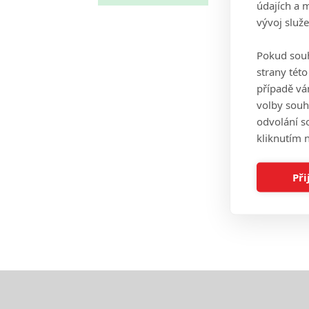
údajích a 
vývoj služ
Pokud souh
strany tét
případě vá
volby souh
odvolání s
kliknutím n
Při