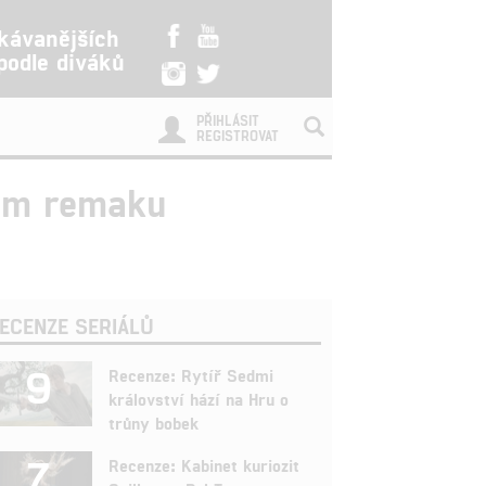
kávanějších
 podle diváků
PŘIHLÁSIT
REGISTROVAT
vém remaku
ECENZE SERIÁLŮ
9
Recenze: Rytíř Sedmi
království hází na Hru o
trůny bobek
7
Recenze: Kabinet kuriozit