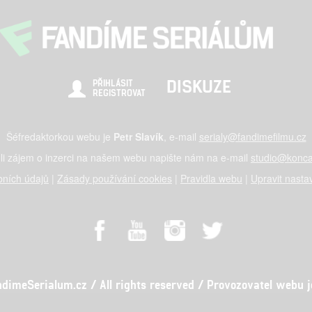
DISKUZE
PŘIHLÁSIT
REGISTROVAT
Šéfredaktorkou webu je
Petr Slavík
, e-mail
serialy@fandimefilmu.cz
li zájem o inzerci na našem webu napište nám na e-mail
studio@konca
ních údajů
|
Zásady používání cookies
|
Pravidla webu
|
Upravit nasta
meSerialum.cz / All rights reserved / Provozovatel webu je 