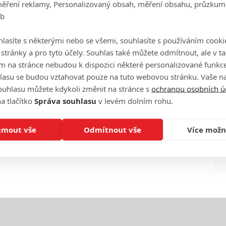
měření reklamy, Personalizovaný obsah, měření obsahu, průzkum
eb
Ha
je
lasíte s některými nebo se všemi, souhlasíte s používáním cooki
o stránky a pro tyto účely. Souhlas také můžete odmítnout, ale v 
m na stránce nebudou k dispozici některé personalizované funkce
On
n
lasu se budou vztahovat pouze na tuto webovou stránku. Vaše na
ouhlasu můžete kdykoli změnit na stránce s
ochranou osobních ú
a tlačítko
Správa souhlasu
v levém dolním rohu.
No
le
jmout vše
Odmítnout vše
Více možn
A