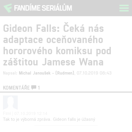
Tog
navi
Gideon Falls: Čeká nás
adaptace oceňovaného
hororového komiksu pod
záštitou Jamese Wana
Napsal:
Michal Janoušek - (Rudmen)
, 07.10.2019 08:43
KOMENTÁŘE
1
Fimi | 07.10.2019 12:14
Tak to je výborná zpráva.. Gideon falls je úžasný