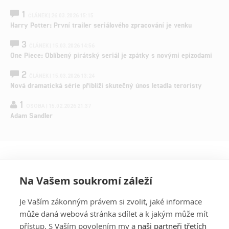
1
ČLÁNEK | 26.03.2026 15:15
Harry Potter: První trailer seriálového zpracování je venku
3
ČLÁNEK | 15.03.2026 14:56
One Piece: Oblíbený pirátský seriál je zpátky s novými epizodami
2
ČLÁNEK | 15.03.2026 13:24
Nová dramatická série přiblíží skutečný únos letadla teroristy
1
OSOBA | 15.02.2026 21:37
Adam Sandler
Na Vašem soukromí záleží
Je Vaším zákonným právem si zvolit, jaké informace
může daná webová stránka sdílet a k jakým může mít
přístup. S Vaším povolením my a
naši partneři třetích