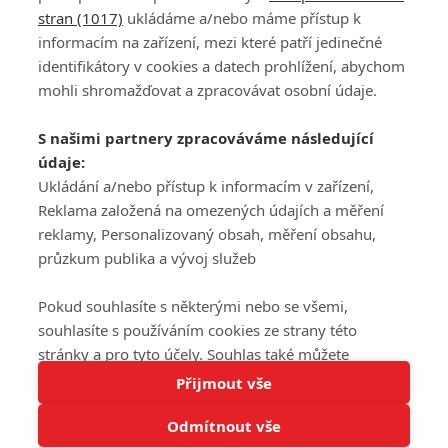
stran (1017)
ukládáme a/nebo máme přístup k
informacím na zařízení, mezi které patří jedinečné
DISKUZE
PŘIHLÁSIT
identifikátory v cookies a datech prohlížení, abychom
REGISTROVAT
mohli shromažďovat a zpracovávat osobní údaje.
Šéfredaktorkou webu je
Petr Slavík
, e-mail
serialy@fandimefilmu.cz
S našimi partnery zpracováváme následující
údaje:
Máte-li zájem o inzerci na našem webu napište nám na e-mail
Ukládání a/nebo přístup k informacím v zařízení,
studio@koncal.com
Reklama založená na omezených údajích a měření
Ochrana osobních údajů
|
Zásady používání cookies
|
Pravidla webu
|
reklamy, Personalizovaný obsah, měření obsahu,
Upravit nastavení soukromí
průzkum publika a vývoj služeb
Pokud souhlasíte s některými nebo se všemi,
souhlasíte s používáním cookies ze strany této
stránky a pro tyto účely. Souhlas také můžete
Tato stránka používá soubory cookies.
odmítnout, ale v takovém případě vám na stránce
Přijmout vše
© 2016 – 2026 FandimeSerialum.cz / All rights reserved /
Více informací
nebudou k dispozici některé personalizované funkce.
Provozovatel webu je Koncal studio s.r.o.
Odmítnout vše
Vaše volby souhlasu se budou vztahovat pouze na
Rozumím