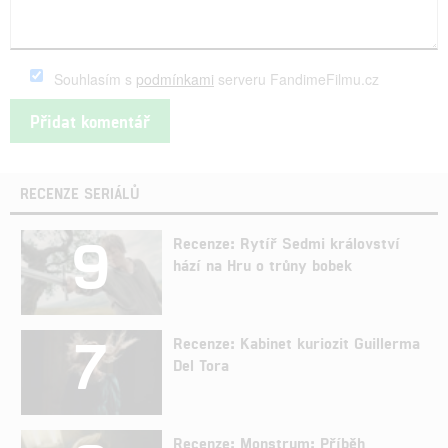
Souhlasím s
podmínkami
serveru FandimeFilmu.cz
RECENZE SERIÁLŮ
9
Recenze: Rytíř Sedmi království
hází na Hru o trůny bobek
7
Recenze: Kabinet kuriozit Guillerma
Del Tora
Recenze: Monstrum: Příběh