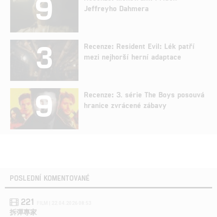
9
Jeffreyho Dahmera
3
Recenze: Resident Evil: Lék patří
mezi nejhorší herní adaptace
9
Recenze: 3. série The Boys posouvá
hranice zvrácené zábavy
POSLEDNÍ KOMENTOVANÉ
221
FILM | 22.04.2026 08:53
拆彈專家