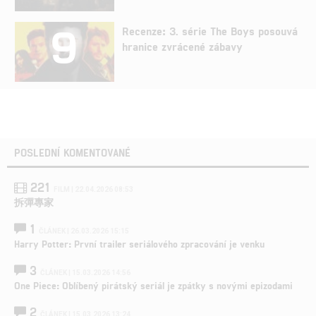
9
Recenze: 3. série The Boys posouvá
hranice zvrácené zábavy
POSLEDNÍ KOMENTOVANÉ
221
FILM | 22.04.2026 08:53
拆彈專家
1
ČLÁNEK | 26.03.2026 15:15
Harry Potter: První trailer seriálového zpracování je venku
3
ČLÁNEK | 15.03.2026 14:56
One Piece: Oblíbený pirátský seriál je zpátky s novými epizodami
2
ČLÁNEK | 15.03.2026 13:24