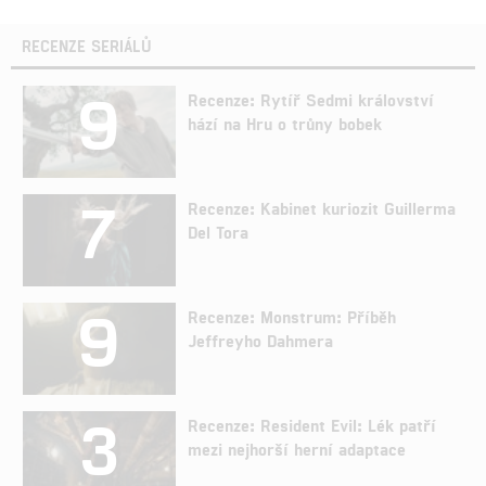
RECENZE SERIÁLŮ
9
Recenze: Rytíř Sedmi království
hází na Hru o trůny bobek
7
Recenze: Kabinet kuriozit Guillerma
Del Tora
9
Recenze: Monstrum: Příběh
Jeffreyho Dahmera
3
Recenze: Resident Evil: Lék patří
mezi nejhorší herní adaptace