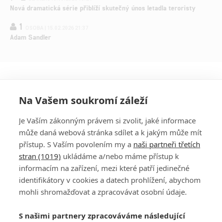
Nová dramatická série přiblíží skutečný únos letadla teroristy
1
OSOBA | 15.02.2026 21:37
Adam Sandler
Na Vašem soukromí záleží
Je Vaším zákonným právem si zvolit, jaké informace
může daná webová stránka sdílet a k jakým může mít
přístup. S Vaším povolením my a
naši partneři třetích
stran (1019)
ukládáme a/nebo máme přístup k
informacím na zařízení, mezi které patří jedinečné
DISKUZE
PŘIHLÁSIT
identifikátory v cookies a datech prohlížení, abychom
REGISTROVAT
mohli shromažďovat a zpracovávat osobní údaje.
Šéfredaktorkou webu je
Petr Slavík
, e-mail
serialy@fandimefilmu.cz
S našimi partnery zpracováváme následující