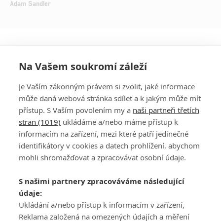
Adam Sandler
Na Vašem soukromí záleží
Je Vaším zákonným právem si zvolit, jaké informace
může daná webová stránka sdílet a k jakým může mít
přístup. S Vaším povolením my a
naši partneři třetích
stran (1019)
ukládáme a/nebo máme přístup k
informacím na zařízení, mezi které patří jedinečné
DISKUZE
PŘIHLÁSIT
identifikátory v cookies a datech prohlížení, abychom
REGISTROVAT
mohli shromažďovat a zpracovávat osobní údaje.
Šéfredaktorkou webu je
Petr Slavík
, e-mail
serialy@fandimefilmu.cz
S našimi partnery zpracováváme následující
údaje:
Máte-li zájem o inzerci na našem webu napište nám na e-mail
Ukládání a/nebo přístup k informacím v zařízení,
studio@koncal.com
Reklama založená na omezených údajích a měření
Ochrana osobních údajů
|
Zásady používání cookies
|
Pravidla webu
|