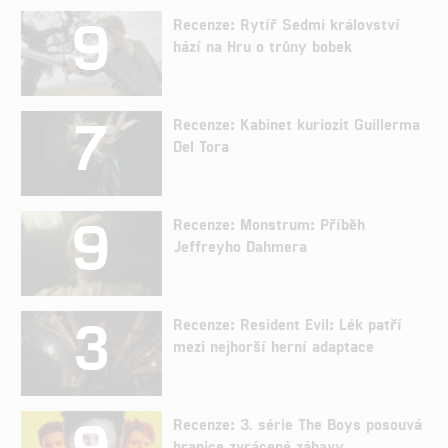
9
Recenze: Rytíř Sedmi království
hází na Hru o trůny bobek
7
Recenze: Kabinet kuriozit Guillerma
Del Tora
9
Recenze: Monstrum: Příběh
Jeffreyho Dahmera
3
Recenze: Resident Evil: Lék patří
mezi nejhorší herní adaptace
9
Recenze: 3. série The Boys posouvá
hranice zvrácené zábavy