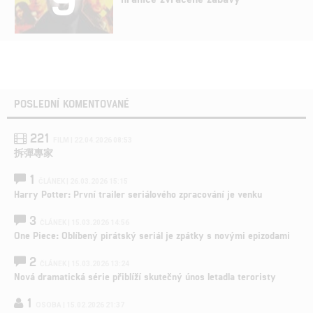
POSLEDNÍ KOMENTOVANÉ
221
FILM | 22.04.2026 08:53
拆彈專家
1
ČLÁNEK | 26.03.2026 15:15
Harry Potter: První trailer seriálového zpracování je venku
3
ČLÁNEK | 15.03.2026 14:56
One Piece: Oblíbený pirátský seriál je zpátky s novými epizodami
2
ČLÁNEK | 15.03.2026 13:24
Nová dramatická série přiblíží skutečný únos letadla teroristy
1
OSOBA | 15.02.2026 21:37