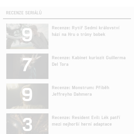
RECENZE SERIÁLŮ
9
Recenze: Rytíř Sedmi království
hází na Hru o trůny bobek
7
Recenze: Kabinet kuriozit Guillerma
Del Tora
9
Recenze: Monstrum: Příběh
Jeffreyho Dahmera
3
Recenze: Resident Evil: Lék patří
mezi nejhorší herní adaptace