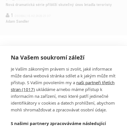
Nová dramatická série přiblíží skutečný únos letadla teroristy
1
OSOBA | 15.02.2026 21:37
Adam Sandler
Na Vašem soukromí záleží
Je Vaším zákonným právem si zvolit, jaké informace
může daná webová stránka sdílet a k jakým může mít
přístup. S Vaším povolením my a
naši partneři třetích
stran (1017)
ukládáme a/nebo máme přístup k
informacím na zařízení, mezi které patří jedinečné
DISKUZE
PŘIHLÁSIT
identifikátory v cookies a datech prohlížení, abychom
REGISTROVAT
mohli shromažďovat a zpracovávat osobní údaje.
Šéfredaktorkou webu je
Petr Slavík
, e-mail
serialy@fandimefilmu.cz
S našimi partnery zpracováváme následující