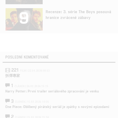
9
Recenze: 3. série The Boys posouvá
hranice zvrácené zábavy
POSLEDNÍ KOMENTOVANÉ
221
FILM | 22.04.2026 08:53
拆彈專家
1
ČLÁNEK | 26.03.2026 15:15
Harry Potter: První trailer seriálového zpracování je venku
3
ČLÁNEK | 15.03.2026 14:56
One Piece: Oblíbený pirátský seriál je zpátky s novými epizodami
2
ČLÁNEK | 15.03.2026 13:24