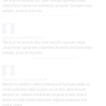
Tak to je mi opravdu líto, tuhle herečku opravdu miluju
,,Ruby Rose" úplně mě rozbrečelo že končí. Ona byla moje
hvězda. Je mi to moc líto....
Natuška | 29.05.2020 16:10
Tak to je mi opravdu líto, tuhle herečku opravdu miluju
,,Ruby Rose" úplně mě rozbrečelo že končí. Ona byla moje
hvězda. Je mi to moc líto....
Sartharon | 21.05.2020 20:38
Mysule to vystihl/a celkem přesně a já bych jen přidal, že
seriál rozhodně nebyl úspěch co se týče sledovanosti
alespoň ve státech a hodně ale opravdu hodně ztrácel
diváky protože příběh byla jedna velká propaganda a to
hodně okatá