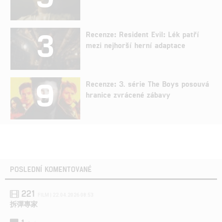
3
Recenze: Resident Evil: Lék patří
mezi nejhorší herní adaptace
9
Recenze: 3. série The Boys posouvá
hranice zvrácené zábavy
POSLEDNÍ KOMENTOVANÉ
221
FILM | 22.04.2026 08:53
拆彈專家