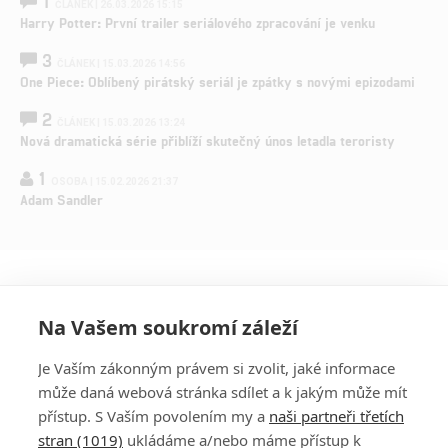
1
ČLÁNEK | 26.03.2026 15:15
Harry Potter: První trailer seriálového zpracování je venku
3
ČLÁNEK | 15.03.2026 14:56
One Piece: Oblíbený pirátský seriál je zpátky s novými epizodami
2
ČLÁNEK | 15.03.2026 13:24
Nová dramatická série přiblíží skutečný únos letadla teroristy
1
OSOBA | 15.02.2026 21:37
Adam Sandler
Na Vašem soukromí záleží
Je Vaším zákonným právem si zvolit, jaké informace
může daná webová stránka sdílet a k jakým může mít
přístup. S Vaším povolením my a
naši partneři třetích
stran (1019)
ukládáme a/nebo máme přístup k