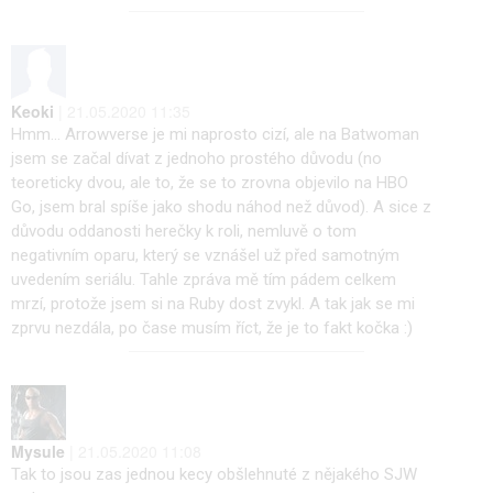
Keoki
| 21.05.2020 11:35
Hmm... Arrowverse je mi naprosto cizí, ale na Batwoman
jsem se začal dívat z jednoho prostého důvodu (no
teoreticky dvou, ale to, že se to zrovna objevilo na HBO
Go, jsem bral spíše jako shodu náhod než důvod). A sice z
důvodu oddanosti herečky k roli, nemluvě o tom
negativním oparu, který se vznášel už před samotným
uvedením seriálu. Tahle zpráva mě tím pádem celkem
mrzí, protože jsem si na Ruby dost zvykl. A tak jak se mi
zprvu nezdála, po čase musím říct, že je to fakt kočka :)
Mysule
| 21.05.2020 11:08
Tak to jsou zas jednou kecy obšlehnuté z nějakého SJW