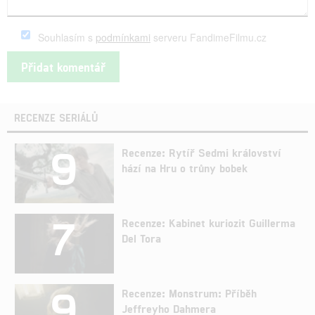
Souhlasím s
podmínkami
serveru FandimeFilmu.cz
RECENZE SERIÁLŮ
9
Recenze: Rytíř Sedmi království
hází na Hru o trůny bobek
7
Recenze: Kabinet kuriozit Guillerma
Del Tora
9
Recenze: Monstrum: Příběh
Jeffreyho Dahmera