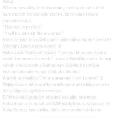
webu...
Nikomu nevadilo, že Batwoman je lesba, ale už z těch
dementních trailerů bylo zřejmé, že to bude totální
femináckovina.
"This suit is perfect."
"It will be, when it fits a woman."
Které ženské ten oblek padne, jakékoliv náhodné ženské?
Všechny ženské jsou klony? :D
Nebo další "ikonická" hláška: "I will not let a man take a
credit for woman´s work." - reakce Batblbky na to, že si ji
někdo v noci spletl s Batmanem. Očividně nechápe
význam slovního spojení "skrytá identita".
A ještě ta písnička "I´m a womaaan! Here I come!" :D
Nejlepší co z téhle sra*ky vzešlo jsou videa lidí, co na to
dělají vtipné a výstižné recenze.
BTW největší problém ohledně sexuální orientace
Batwoman měli pošahaní SJW idioti, kteří si stěžovali, že
Ruby Rose je bisexuálka, takže by neměla hrát lesbu.