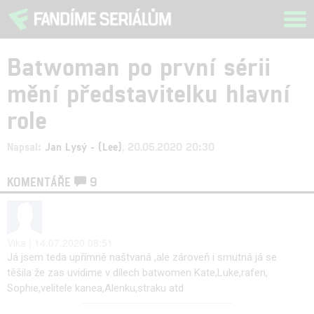
Tog
navi
Batwoman po první sérii
mění představitelku hlavní
role
Napsal:
Jan Lysý - (Lee)
, 20.05.2020 20:30
KOMENTÁŘE
9
Vika | 14.07.2020 08:51
Já jsem teda upřímně naštvaná ,ale zároveň i smutná já se
těšila že zas uvidime v dílech batwomen Kate,Luke,rafen,
Sophie,velitele kanea,Alenku,straku atd