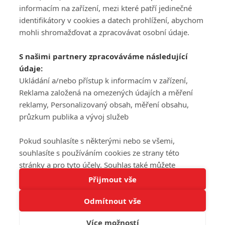
informacím na zařízení, mezi které patří jedinečné
DISKUZE
PŘIHLÁSIT
identifikátory v cookies a datech prohlížení, abychom
REGISTROVAT
mohli shromažďovat a zpracovávat osobní údaje.
Šéfredaktorkou webu je
Petr Slavík
, e-mail
serialy@fandimefilmu.cz
S našimi partnery zpracováváme následující
údaje:
Máte-li zájem o inzerci na našem webu napište nám na e-mail
Ukládání a/nebo přístup k informacím v zařízení,
studio@koncal.com
Reklama založená na omezených údajích a měření
Ochrana osobních údajů
|
Zásady používání cookies
|
Pravidla webu
|
reklamy, Personalizovaný obsah, měření obsahu,
Upravit nastavení soukromí
průzkum publika a vývoj služeb
Pokud souhlasíte s některými nebo se všemi,
souhlasíte s používáním cookies ze strany této
stránky a pro tyto účely. Souhlas také můžete
Tato stránka používá soubory cookies.
odmítnout, ale v takovém případě vám na stránce
Přijmout vše
© 2016 – 2026 FandimeSerialum.cz / All rights reserved /
Více informací
nebudou k dispozici některé personalizované funkce.
Provozovatel webu je Koncal studio s.r.o.
Odmítnout vše
Vaše volby souhlasu se budou vztahovat pouze na
Rozumím
tuto webovou stránku. Vaše nastavení a odvolání
Více možností