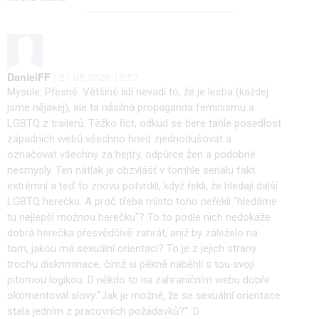
DanielFF
| 21.05.2020 12:57
Mysule: Přesně. Většině lidí nevadí to, že je lesba (každej
jsme nějakej), ale ta násilná propaganda feminismu a
LGBTQ z trailerů. Těžko říct, odkud se bere tahle posedlost
západních webů všechno hned zjednodušovat a
označovat všechny za hejtry, odpůrce žen a podobné
nesmysly. Ten nátlak je obzvlášť v tomhle seriálu fakt
extrémní a teď to znovu potvrdili, když řekli, že hledají další
LGBTQ herečku. A proč třeba místo toho neřekli "hledáme
tu nejlepší možnou herečku"? To to podle nich nedokáže
dobrá herečka přesvědčivě zahrát, aniž by záleželo na
tom, jakou má sexuální orientaci? To je z jejich strany
trochu diskriminace, čímž si pěkně naběhli s tou svojí
pitomou logikou :D někdo to na zahraničním webu dobře
okomentoval slovy:"Jak je možné, že se sexuální orientace
stala jedním z pracovních požadavků?" :D