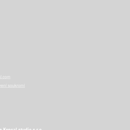
l.com
vení soukromí
Koncal studio s.r.o.