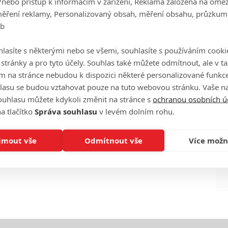
/nebo přístup k informacím v zařízení, Reklama založená na ome
měření reklamy, Personalizovaný obsah, měření obsahu, průzkum
eb
Ha
lasíte s některými nebo se všemi, souhlasíte s používáním cooki
je
o stránky a pro tyto účely. Souhlas také můžete odmítnout, ale v 
m na stránce nebudou k dispozici některé personalizované funkce
On
lasu se budou vztahovat pouze na tuto webovou stránku. Vaše na
n
ouhlasu můžete kdykoli změnit na stránce s
ochranou osobních ú
a tlačítko
Správa souhlasu
v levém dolním rohu.
No
le
jmout vše
Odmítnout vše
Více možn
A