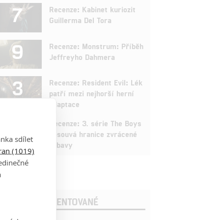
7
Recenze: Kabinet kuriozit
Guillerma Del Tora
9
Recenze: Monstrum: Příběh
Jeffreyho Dahmera
3
Recenze: Resident Evil: Lék
patří mezi nejhorší herní
adaptace
9
Recenze: 3. série The Boys
posouvá hranice zvrácené
nka sdílet
zábavy
tran (1019)
jedinečné
a
OSLEDNÍ KOMENTOVANÉ