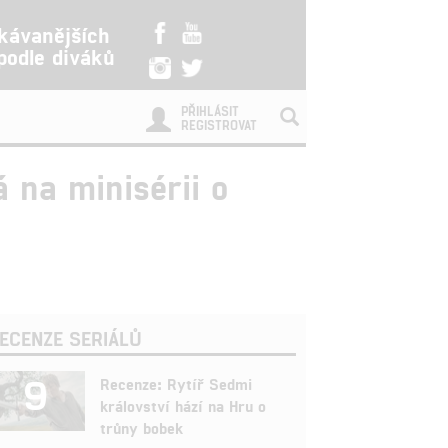
kávanějších
 podle diváků
PŘIHLÁSIT
REGISTROVAT
 na minisérii o
ECENZE SERIÁLŮ
9
Recenze: Rytíř Sedmi
království hází na Hru o
trůny bobek