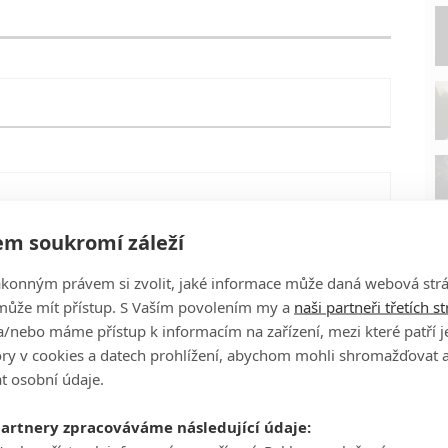
m soukromí záleží
ákonným právem si zvolit, jaké informace může daná webová strá
může mít přístup. S Vaším povolením my a
naši partneři třetích s
/nebo máme přístup k informacím na zařízení, mezi které patří 
tory v cookies a datech prohlížení, abychom mohli shromažďovat 
t osobní údaje.
P
partnery zpracováváme následující údaje:
eFilmu.cz