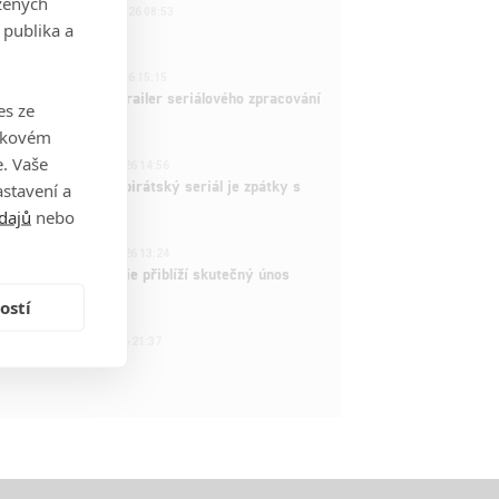
zených
221
FILM | 22.04.2026 08:53
 publika a
拆彈專家
1
ČLÁNEK | 26.03.2026 15:15
rry Potter: První trailer seriálového zpracování
es ze
 venku
takovém
3
. Vaše
ČLÁNEK | 15.03.2026 14:56
e Piece: Oblíbený pirátský seriál je zpátky s
stavení a
ovými epizodami
dajů
nebo
2
ČLÁNEK | 15.03.2026 13:24
vá dramatická série přiblíží skutečný únos
tadla teroristy
ostí
1
OSOBA | 15.02.2026 21:37
dam Sandler