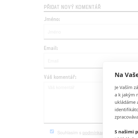
PŘIDAT NOVÝ KOMENTÁŘ
Jméno:
Email:
Na Vaše
Váš komentář:
Je Vaším z
a k jakým 
ukládáme a
identifiká
zpracováva
S našimi 
Souhlasím s
podmínkami
serveru Fandim