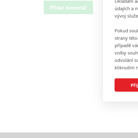
Ukládání a
údajích a 
vývoj služ
Pokud souh
strany tét
případě vá
volby souh
odvolání s
kliknutím n
Při