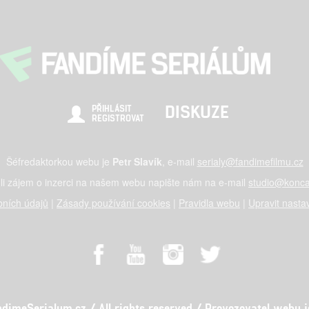
DISKUZE
PŘIHLÁSIT
REGISTROVAT
Šéfredaktorkou webu je
Petr Slavík
, e-mail
serialy@fandimefilmu.cz
li zájem o inzerci na našem webu napište nám na e-mail
studio@konca
ních údajů
|
Zásady používání cookies
|
Pravidla webu
|
Upravit nasta
meSerialum.cz / All rights reserved / Provozovatel webu je 