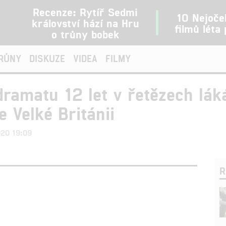
Recenze: Rytíř Sedmi
10 Nejoče
království hází na Hru
filmů léta
o trůny bobek
TRŮNY
DISKUZE
VIDEA
FILMY
dramatu 12 let v řetězech láká
 Velké Británii
2020 19:09
R