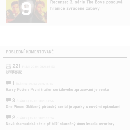
9
Recenze: 3. série The Boys posouvá
hranice zvrácené zábavy
POSLEDNÍ KOMENTOVANÉ
221
FILM | 22.04.2026 08:53
拆彈專家
1
ČLÁNEK | 26.03.2026 15:15
Harry Potter: První trailer seriálového zpracování je venku
3
ČLÁNEK | 15.03.2026 14:56
One Piece: Oblíbený pirátský seriál je zpátky s novými epizodami
2
ČLÁNEK | 15.03.2026 13:24
Nová dramatická série přiblíží skutečný únos letadla teroristy