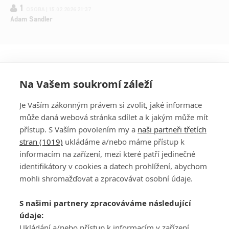
1
OSOBA | 15.02.2026 21:37
Adam Sandler
Na Vašem soukromí záleží
Je Vaším zákonným právem si zvolit, jaké informace
může daná webová stránka sdílet a k jakým může mít
přístup. S Vaším povolením my a
naši partneři třetích
stran (1019)
ukládáme a/nebo máme přístup k
informacím na zařízení, mezi které patří jedinečné
DISKUZE
PŘIHLÁSIT
identifikátory v cookies a datech prohlížení, abychom
REGISTROVAT
mohli shromažďovat a zpracovávat osobní údaje.
Šéfredaktorkou webu je
Petr Slavík
, e-mail
serialy@fandimefilmu.cz
S našimi partnery zpracováváme následující
údaje:
Máte-li zájem o inzerci na našem webu napište nám na e-mail
Ukládání a/nebo přístup k informacím v zařízení,
studio@koncal.com