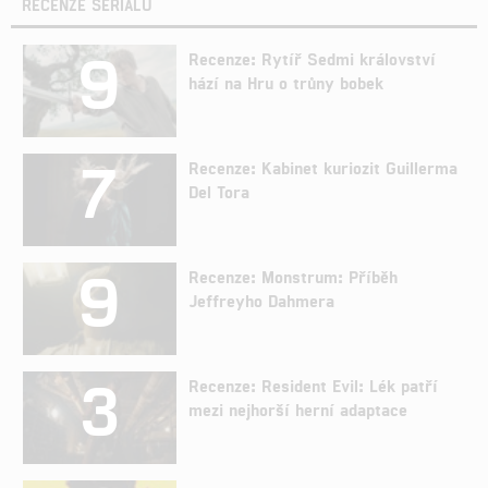
RECENZE SERIÁLŮ
9
Recenze: Rytíř Sedmi království
hází na Hru o trůny bobek
7
Recenze: Kabinet kuriozit Guillerma
Del Tora
9
Recenze: Monstrum: Příběh
Jeffreyho Dahmera
3
Recenze: Resident Evil: Lék patří
mezi nejhorší herní adaptace