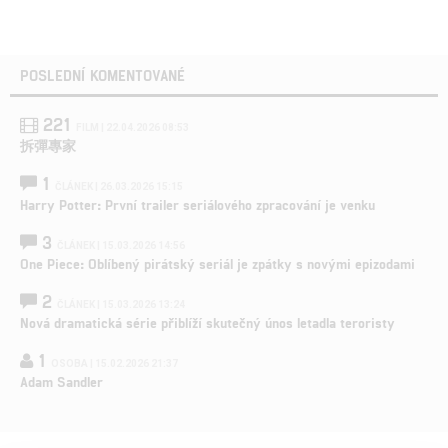
POSLEDNÍ KOMENTOVANÉ
221
FILM | 22.04.2026 08:53
拆彈專家
1
ČLÁNEK | 26.03.2026 15:15
Harry Potter: První trailer seriálového zpracování je venku
3
ČLÁNEK | 15.03.2026 14:56
One Piece: Oblíbený pirátský seriál je zpátky s novými epizodami
2
ČLÁNEK | 15.03.2026 13:24
Nová dramatická série přiblíží skutečný únos letadla teroristy
1
OSOBA | 15.02.2026 21:37
Adam Sandler