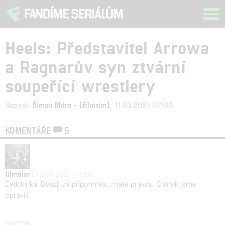
Tog
navi
Heels: Představitel Arrowa
a Ragnarův syn ztvární
soupeřící wrestlery
Napsal:
Šimon Mitro - (filmsim)
, 11.03.2021 07:00
KOMENTÁŘE
5
filmsim
| 12.03.2021 17:54
Eetkikinka: Děkuji za připomínku, máte pravdu. Článek jsme
opravili.