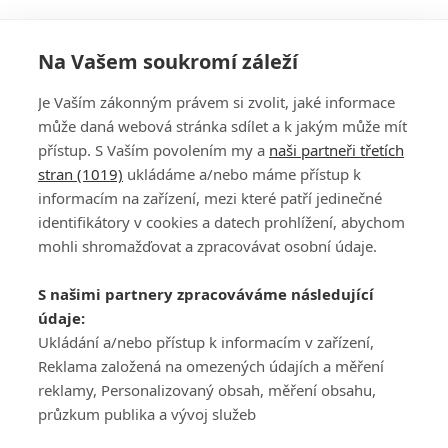
Na Vašem soukromí záleží
Je Vaším zákonným právem si zvolit, jaké informace
může daná webová stránka sdílet a k jakým může mít
přístup. S Vaším povolením my a
naši partneři třetích
stran (1019)
ukládáme a/nebo máme přístup k
informacím na zařízení, mezi které patří jedinečné
DISKUZE
PŘIHLÁSIT
identifikátory v cookies a datech prohlížení, abychom
REGISTROVAT
mohli shromažďovat a zpracovávat osobní údaje.
Šéfredaktorkou webu je
Petr Slavík
, e-mail
serialy@fandimefilmu.cz
S našimi partnery zpracováváme následující
údaje:
Máte-li zájem o inzerci na našem webu napište nám na e-mail
Ukládání a/nebo přístup k informacím v zařízení,
studio@koncal.com
Reklama založená na omezených údajích a měření
Ochrana osobních údajů
|
Zásady používání cookies
|
Pravidla webu
|
reklamy, Personalizovaný obsah, měření obsahu,
Upravit nastavení soukromí
průzkum publika a vývoj služeb