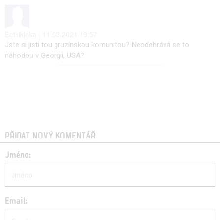
Eetkikinka | 11.03.2021 19:57
Jste si jisti tou gruzínskou komunitou? Neodehrává se to
náhodou v Georgii, USA?
PŘIDAT NOVÝ KOMENTÁŘ
Jméno:
Email: