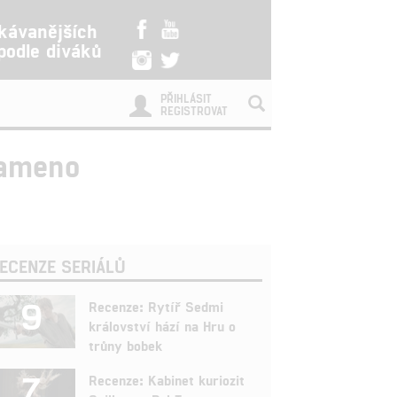
kávanějších
 podle diváků
PŘIHLÁSIT
REGISTROVAT
rameno
ECENZE SERIÁLŮ
9
Recenze: Rytíř Sedmi
království hází na Hru o
trůny bobek
7
Recenze: Kabinet kuriozit