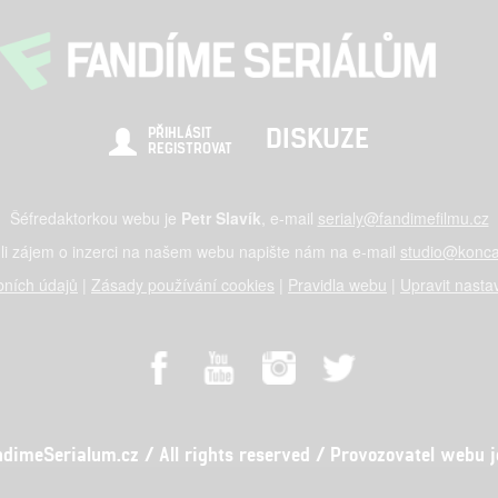
DISKUZE
PŘIHLÁSIT
REGISTROVAT
Šéfredaktorkou webu je
Petr Slavík
, e-mail
serialy@fandimefilmu.cz
li zájem o inzerci na našem webu napište nám na e-mail
studio@konca
ních údajů
|
Zásady používání cookies
|
Pravidla webu
|
Upravit nasta
meSerialum.cz / All rights reserved / Provozovatel webu je 