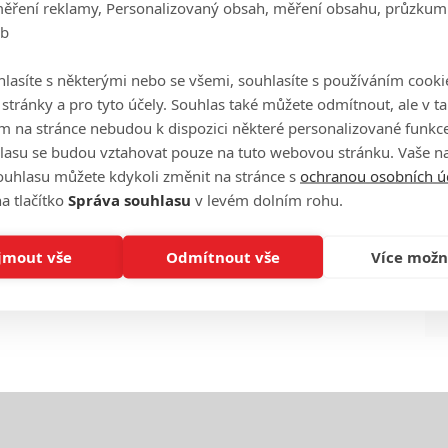
měření reklamy, Personalizovaný obsah, měření obsahu, průzkum
eb
Ha
je
lasíte s některými nebo se všemi, souhlasíte s používáním cooki
o stránky a pro tyto účely. Souhlas také můžete odmítnout, ale v 
m na stránce nebudou k dispozici některé personalizované funkce
On
n
lasu se budou vztahovat pouze na tuto webovou stránku. Vaše na
ouhlasu můžete kdykoli změnit na stránce s
ochranou osobních ú
a tlačítko
Správa souhlasu
v levém dolním rohu.
No
le
jmout vše
Odmítnout vše
Více možn
A