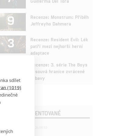
Guillerma Del Tora
9
Recenze: Monstrum: Příběh
Jeffreyho Dahmera
3
Recenze: Resident Evil: Lék
patří mezi nejhorší herní
adaptace
9
Recenze: 3. série The Boys
posouvá hranice zvrácené
zábavy
nka sdílet
tran (1019)
jedinečné
a
OSLEDNÍ KOMENTOVANÉ
221
FILM | 22.04.2026 08:53
zených
拆彈專家