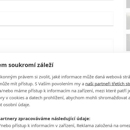
m soukromí záleží
ákonným právem si zvolit, jaké informace může daná webová strá
může mít přístup. S Vaším povolením my a
naši partneři třetích s
/nebo máme přístup k informacím na zařízení, mezi které patří 
tory v cookies a datech prohlížení, abychom mohli shromažďovat 
t osobní údaje.
P
eFilmu.cz
partnery zpracováváme následující údaje:
/nebo přístup k informacím v zařízení, Reklama založená na ome