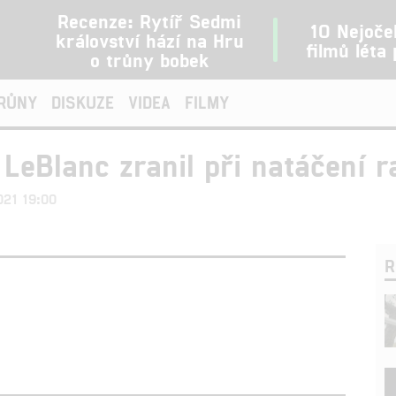
Recenze: Rytíř Sedmi
10 Nejoče
království hází na Hru
filmů léta
o trůny bobek
TRŮNY
DISKUZE
VIDEA
FILMY
t LeBlanc zranil při natáčení 
2021 19:00
R