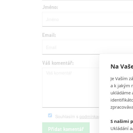
Jméno:
Email:
Váš komentář:
Na Vaše
Je Vaším z
a k jakým 
ukládáme a
identifiká
zpracováva
Souhlasím s
podmínkami
serveru Fandim
S našimi 
Ukládání a