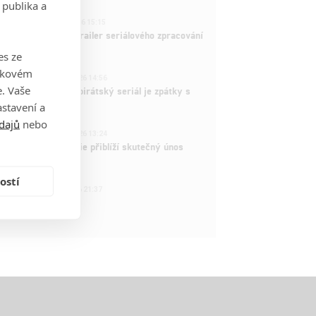
 publika a
1
ČLÁNEK | 26.03.2026 15:15
rry Potter: První trailer seriálového zpracování
 venku
es ze
takovém
3
ČLÁNEK | 15.03.2026 14:56
. Vaše
e Piece: Oblíbený pirátský seriál je zpátky s
ovými epizodami
stavení a
dajů
nebo
2
ČLÁNEK | 15.03.2026 13:24
vá dramatická série přiblíží skutečný únos
tadla teroristy
ostí
1
OSOBA | 15.02.2026 21:37
dam Sandler