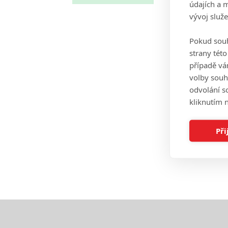
údajích a 
vývoj služ
Pokud souh
strany tét
případě vá
volby souh
odvolání s
kliknutím n
Při