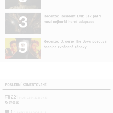
3
Recenze: Resident Evil: Lék patří
mezi nejhorší herní adaptace
9
Recenze: 3. série The Boys posouvá
hranice zvrácené zábavy
POSLEDNÍ KOMENTOVANÉ
221
FILM | 22.04.2026 08:53
拆彈專家
1
ČLÁNEK | 26.03.2026 15:15