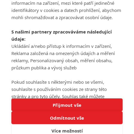
informacím na zařízení, mezi které patří jedinečné
DISKUZE
PŘIHLÁSIT
identifikátory v cookies a datech prohlížení, abychom
REGISTROVAT
mohli shromažďovat a zpracovávat osobní údaje.
Šéfredaktorkou webu je
Petr Slavík
, e-mail
serialy@fandimefilmu.cz
S našimi partnery zpracováváme následující
údaje:
Máte-li zájem o inzerci na našem webu napište nám na e-mail
Ukládání a/nebo přístup k informacím v zařízení,
studio@koncal.com
Reklama založená na omezených údajích a měření
Ochrana osobních údajů
|
Zásady používání cookies
|
Pravidla webu
|
reklamy, Personalizovaný obsah, měření obsahu,
Upravit nastavení soukromí
průzkum publika a vývoj služeb
Pokud souhlasíte s některými nebo se všemi,
souhlasíte s používáním cookies ze strany této
stránky a pro tyto účely. Souhlas také můžete
Tato stránka používá soubory cookies.
odmítnout, ale v takovém případě vám na stránce
Přijmout vše
© 2016 – 2026 FandimeSerialum.cz / All rights reserved /
Více informací
nebudou k dispozici některé personalizované funkce.
Provozovatel webu je Koncal studio s.r.o.
Odmítnout vše
Vaše volby souhlasu se budou vztahovat pouze na
Rozumím
tuto webovou stránku. Vaše nastavení a odvolání
Více možností
souhlasu můžete kdykoli změnit na stránce s
Koncal studio s.r.o., IČO: 03604071, Lýskova 2073/57, Stodůlky, 155