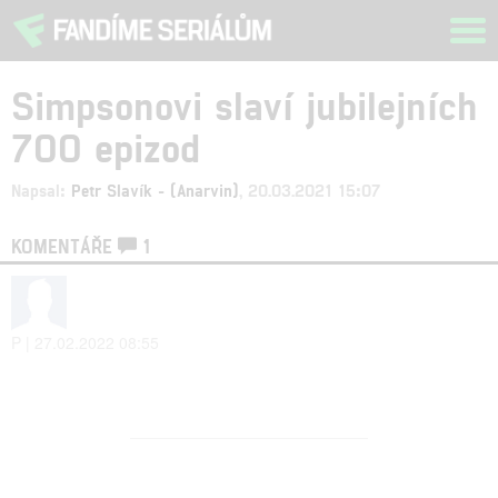
Tog
navi
Simpsonovi slaví jubilejních
700 epizod
Napsal:
Petr Slavík - (Anarvin)
, 20.03.2021 15:07
KOMENTÁŘE
1
P | 27.02.2022 08:55