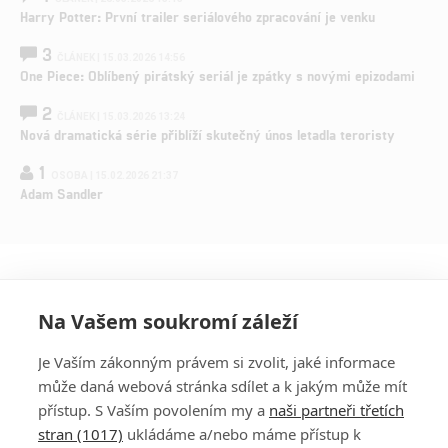
Harry Potter: První trailer seriálového zpracování je venku
3
ČLÁNEK | 15.03.2026 14:56
One Piece: Oblíbený pirátský seriál je zpátky s novými epizodami
2
ČLÁNEK | 15.03.2026 13:24
Nová dramatická série přiblíží skutečný únos letadla teroristy
1
OSOBA | 15.02.2026 21:37
Adam Sandler
Na Vašem soukromí záleží
Je Vaším zákonným právem si zvolit, jaké informace
může daná webová stránka sdílet a k jakým může mít
přístup. S Vaším povolením my a
naši partneři třetích
stran (1017)
ukládáme a/nebo máme přístup k