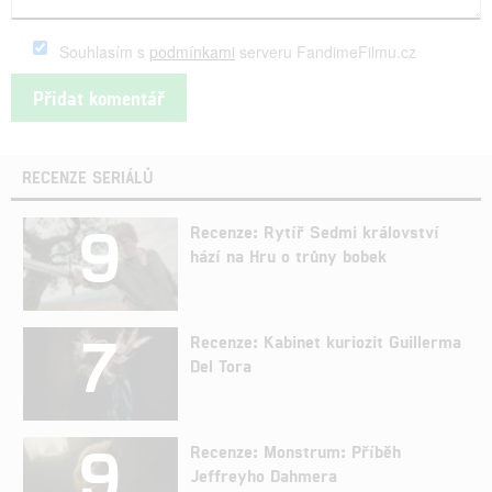
Souhlasím s
podmínkami
serveru FandimeFilmu.cz
RECENZE SERIÁLŮ
9
Recenze: Rytíř Sedmi království
hází na Hru o trůny bobek
7
Recenze: Kabinet kuriozit Guillerma
Del Tora
9
Recenze: Monstrum: Příběh
Jeffreyho Dahmera