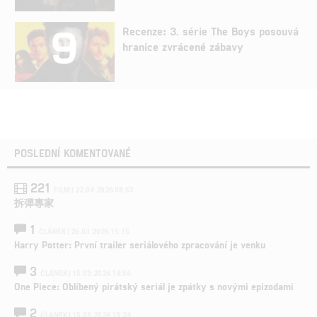
9
Recenze: 3. série The Boys posouvá
hranice zvrácené zábavy
POSLEDNÍ KOMENTOVANÉ
221
FILM | 22.04.2026 08:53
拆彈專家
1
ČLÁNEK | 26.03.2026 15:15
Harry Potter: První trailer seriálového zpracování je venku
3
ČLÁNEK | 15.03.2026 14:56
One Piece: Oblíbený pirátský seriál je zpátky s novými epizodami
2
ČLÁNEK | 15.03.2026 13:24