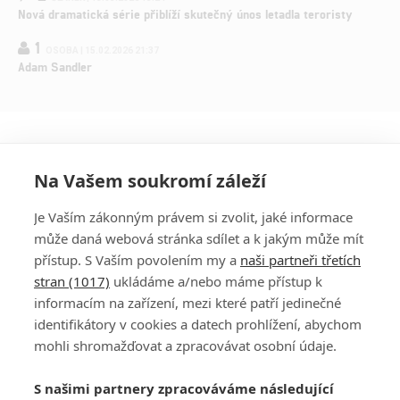
Nová dramatická série přiblíží skutečný únos letadla teroristy
1
OSOBA | 15.02.2026 21:37
Adam Sandler
Na Vašem soukromí záleží
Je Vaším zákonným právem si zvolit, jaké informace
může daná webová stránka sdílet a k jakým může mít
přístup. S Vaším povolením my a
naši partneři třetích
stran (1017)
ukládáme a/nebo máme přístup k
informacím na zařízení, mezi které patří jedinečné
DISKUZE
PŘIHLÁSIT
identifikátory v cookies a datech prohlížení, abychom
REGISTROVAT
mohli shromažďovat a zpracovávat osobní údaje.
Šéfredaktorkou webu je
Petr Slavík
, e-mail
serialy@fandimefilmu.cz
S našimi partnery zpracováváme následující