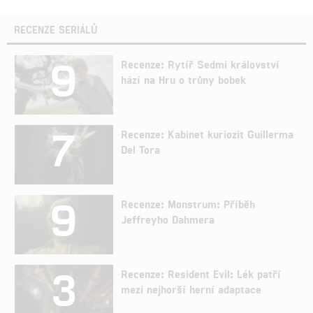
RECENZE SERIÁLŮ
9
Recenze: Rytíř Sedmi království
hází na Hru o trůny bobek
7
Recenze: Kabinet kuriozit Guillerma
Del Tora
9
Recenze: Monstrum: Příběh
Jeffreyho Dahmera
3
Recenze: Resident Evil: Lék patří
mezi nejhorší herní adaptace