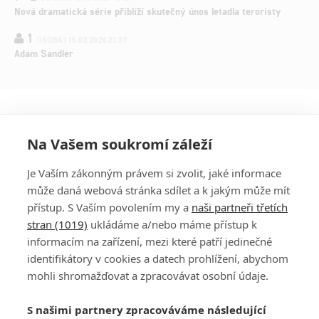
Nová dramatická série přiblíží skutečný únos letadla teroristy
1
OSOBA | 15.02.2026 21:37
Adam Sandler
Na Vašem soukromí záleží
Je Vaším zákonným právem si zvolit, jaké informace
může daná webová stránka sdílet a k jakým může mít
přístup. S Vaším povolením my a
naši partneři třetích
stran (1019)
ukládáme a/nebo máme přístup k
informacím na zařízení, mezi které patří jedinečné
DISKUZE
PŘIHLÁSIT
identifikátory v cookies a datech prohlížení, abychom
REGISTROVAT
mohli shromažďovat a zpracovávat osobní údaje.
Šéfredaktorkou webu je
Petr Slavík
, e-mail
serialy@fandimefilmu.cz
S našimi partnery zpracováváme následující