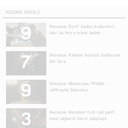
RECENZE SERIÁLŮ
9
Recenze: Rytíř Sedmi království
hází na Hru o trůny bobek
7
Recenze: Kabinet kuriozit Guillerma
Del Tora
9
Recenze: Monstrum: Příběh
Jeffreyho Dahmera
3
Recenze: Resident Evil: Lék patří
mezi nejhorší herní adaptace