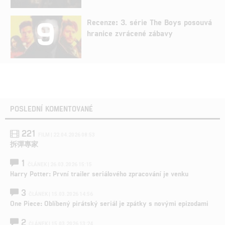
9
Recenze: 3. série The Boys posouvá
hranice zvrácené zábavy
POSLEDNÍ KOMENTOVANÉ
221
FILM | 22.04.2026 08:53
拆彈專家
1
ČLÁNEK | 26.03.2026 15:15
Harry Potter: První trailer seriálového zpracování je venku
3
ČLÁNEK | 15.03.2026 14:56
One Piece: Oblíbený pirátský seriál je zpátky s novými epizodami
2
ČLÁNEK | 15.03.2026 13:24