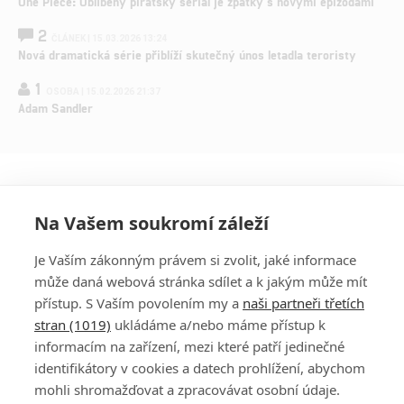
One Piece: Oblíbený pirátský seriál je zpátky s novými epizodami
2
ČLÁNEK | 15.03.2026 13:24
Nová dramatická série přiblíží skutečný únos letadla teroristy
1
OSOBA | 15.02.2026 21:37
Adam Sandler
Na Vašem soukromí záleží
Je Vaším zákonným právem si zvolit, jaké informace
může daná webová stránka sdílet a k jakým může mít
přístup. S Vaším povolením my a
naši partneři třetích
stran (1019)
ukládáme a/nebo máme přístup k
informacím na zařízení, mezi které patří jedinečné
DISKUZE
PŘIHLÁSIT
identifikátory v cookies a datech prohlížení, abychom
REGISTROVAT
mohli shromažďovat a zpracovávat osobní údaje.