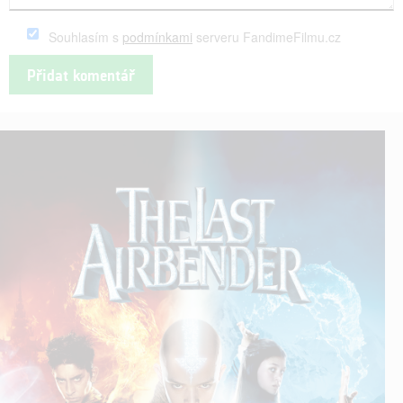
Souhlasím s
podmínkami
serveru FandimeFilmu.cz