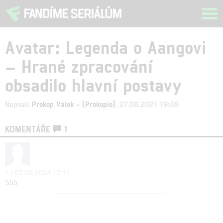
Tog
navi
Avatar: Legenda o Aangovi
– Hrané zpracování
obsadilo hlavní postavy
Napsal:
Prokop Válek - (Prokopio)
, 27.08.2021 19:05
KOMENTÁŘE
1
1 | 07.05.2024 17:11
555