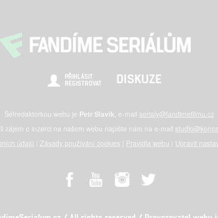
DISKUZE
PŘIHLÁSIT
REGISTROVAT
Šéfredaktorkou webu je
Petr Slavík
, e-mail
serialy@fandimefilmu.cz
li zájem o inzerci na našem webu napište nám na e-mail
studio@konca
ních údajů
|
Zásady používání cookies
|
Pravidla webu
|
Upravit nasta
meSerialum.cz / All rights reserved / Provozovatel webu je 