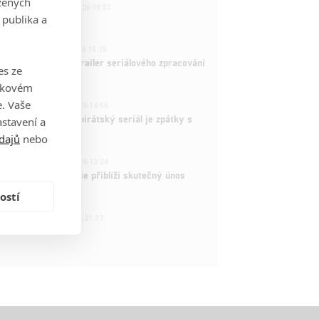
zených
221
FILM | 22.04.2026 08:53
 publika a
拆彈專家
1
ČLÁNEK | 26.03.2026 15:15
rry Potter: První trailer seriálového zpracování
es ze
 venku
takovém
3
. Vaše
ČLÁNEK | 15.03.2026 14:56
e Piece: Oblíbený pirátský seriál je zpátky s
stavení a
ovými epizodami
dajů
nebo
2
ČLÁNEK | 15.03.2026 13:24
vá dramatická série přiblíží skutečný únos
tadla teroristy
ostí
1
OSOBA | 15.02.2026 21:37
dam Sandler