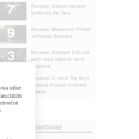
7
Recenze: Kabinet kuriozit
Guillerma Del Tora
9
Recenze: Monstrum: Příběh
Jeffreyho Dahmera
3
Recenze: Resident Evil: Lék
patří mezi nejhorší herní
adaptace
9
Recenze: 3. série The Boys
posouvá hranice zvrácené
nka sdílet
zábavy
tran (1019)
jedinečné
a
OSLEDNÍ KOMENTOVANÉ