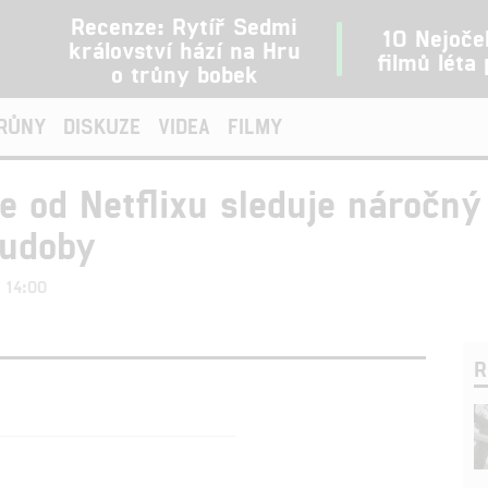
Recenze: Rytíř Sedmi
10 Nejoče
království hází na Hru
filmů léta
o trůny bobek
TRŮNY
DISKUZE
VIDEA
FILMY
 od Netflixu sleduje náročný
hudoby
1 14:00
R