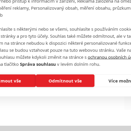
/nebo přístup k informacím v zařízení, Reklama založená na ome
měření reklamy, Personalizovaný obsah, měření obsahu, průzkum
eb
eFilmu.cz
Ha
lasíte s některými nebo se všemi, souhlasíte s používáním cooki
je
o stránky a pro tyto účely. Souhlas také můžete odmítnout, ale v 
m na stránce nebudou k dispozici některé personalizované funkce
On
lasu se budou vztahovat pouze na tuto webovou stránku. Vaše na
n
ouhlasu můžete kdykoli změnit na stránce s
ochranou osobních ú
a tlačítko
Správa souhlasu
v levém dolním rohu.
No
le
jmout vše
Odmítnout vše
Více možn
A