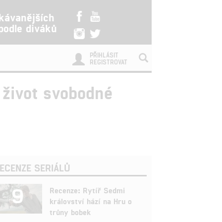
kávanějších
 podle diváků
PŘIHLÁSIT
REGISTROVAT
 život svobodné
ECENZE SERIÁLŮ
9
Recenze: Rytíř Sedmi
království hází na Hru o
trůny bobek