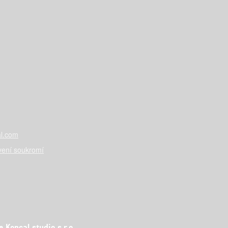
l.com
vení soukromí
Koncal studio s.r.o.