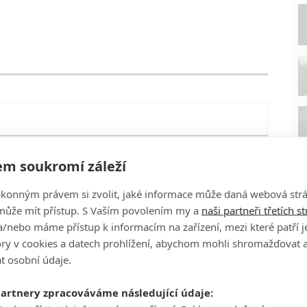
m soukromí záleží
ákonným právem si zvolit, jaké informace může daná webová strá
může mít přístup. S Vaším povolením my a
naši partneři třetích s
/nebo máme přístup k informacím na zařízení, mezi které patří 
tory v cookies a datech prohlížení, abychom mohli shromažďovat 
t osobní údaje.
P
partnery zpracováváme následující údaje: