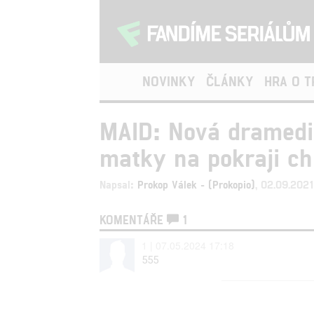
NOVINKY
ČLÁNKY
HRA O 
MAID: Nová dramedie
matky na pokraji c
Napsal:
Prokop Válek - (Prokopio)
, 02.09.202
KOMENTÁŘE
1
1 | 07.05.2024 17:18
555