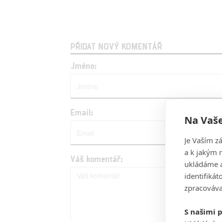
PŘIDAT NOVÝ KOMENTÁŘ
Jméno:
Email:
Na Vaše
Je Vaším z
a k jakým 
Váš komentář:
ukládáme a
identifiká
zpracováva
S našimi 