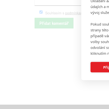
Ukládání a
údajích a 
vývoj služ
Souhlasím s
podmínkami
serveru Fandim
Pokud souh
strany tét
případě vá
volby souh
odvolání s
kliknutím n
Při