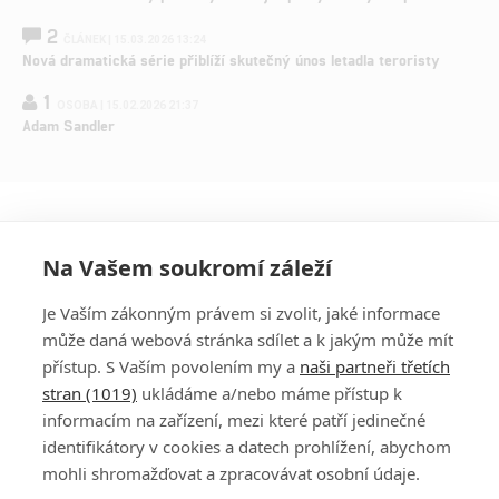
2
ČLÁNEK | 15.03.2026 13:24
Nová dramatická série přiblíží skutečný únos letadla teroristy
1
OSOBA | 15.02.2026 21:37
Adam Sandler
Na Vašem soukromí záleží
Je Vaším zákonným právem si zvolit, jaké informace
může daná webová stránka sdílet a k jakým může mít
přístup. S Vaším povolením my a
naši partneři třetích
stran (1019)
ukládáme a/nebo máme přístup k
informacím na zařízení, mezi které patří jedinečné
DISKUZE
PŘIHLÁSIT
identifikátory v cookies a datech prohlížení, abychom
REGISTROVAT
mohli shromažďovat a zpracovávat osobní údaje.