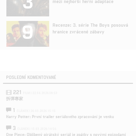
3
mezi nejhorší herní adaptace
9
Recenze: 3. série The Boys posouvá
hranice zvrácené zábavy
POSLEDNÍ KOMENTOVANÉ
221
FILM | 22.04.2026 08:53
拆彈專家
1
ČLÁNEK | 26.03.2026 15:15
Harry Potter: První trailer seriálového zpracování je venku
3
ČLÁNEK | 15.03.2026 14:56
One Piece: Oblíbený pirátský seriál je zpátky s novými epizodami