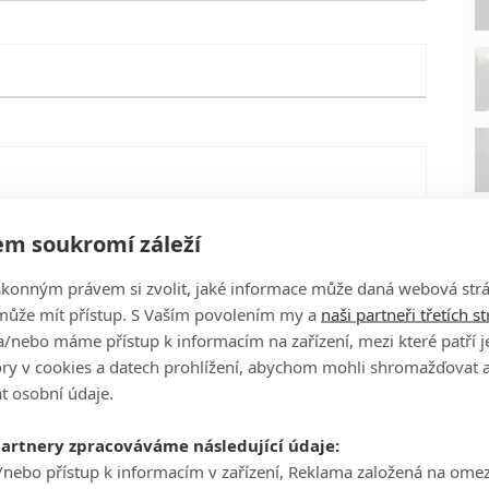
m soukromí záleží
ákonným právem si zvolit, jaké informace může daná webová strá
může mít přístup. S Vaším povolením my a
naši partneři třetích s
/nebo máme přístup k informacím na zařízení, mezi které patří 
tory v cookies a datech prohlížení, abychom mohli shromažďovat 
t osobní údaje.
P
eFilmu.cz
partnery zpracováváme následující údaje:
/nebo přístup k informacím v zařízení, Reklama založená na ome