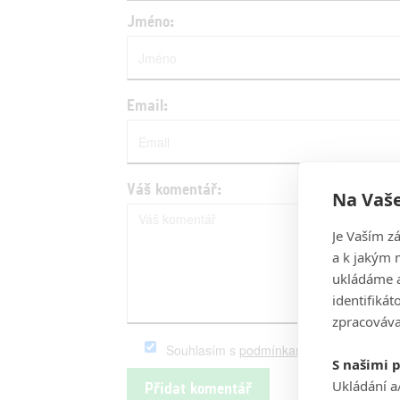
Jméno:
Email:
Váš komentář:
Na Vaše
Je Vaším z
a k jakým 
ukládáme a
identifiká
zpracováva
Souhlasím s
podmínkami
serveru Fandim
S našimi 
Ukládání a