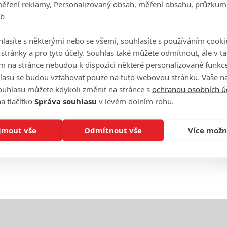
měření reklamy, Personalizovaný obsah, měření obsahu, průzkum
eb
Ha
je
lasíte s některými nebo se všemi, souhlasíte s používáním cooki
o stránky a pro tyto účely. Souhlas také můžete odmítnout, ale v 
m na stránce nebudou k dispozici některé personalizované funkce
On
n
lasu se budou vztahovat pouze na tuto webovou stránku. Vaše na
ouhlasu můžete kdykoli změnit na stránce s
ochranou osobních ú
a tlačítko
Správa souhlasu
v levém dolním rohu.
No
le
jmout vše
Odmítnout vše
Více možn
A