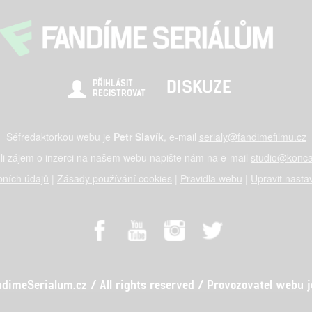
DISKUZE
PŘIHLÁSIT
REGISTROVAT
Šéfredaktorkou webu je
Petr Slavík
, e-mail
serialy@fandimefilmu.cz
li zájem o inzerci na našem webu napište nám na e-mail
studio@konca
ních údajů
|
Zásady používání cookies
|
Pravidla webu
|
Upravit nasta
meSerialum.cz / All rights reserved / Provozovatel webu je 