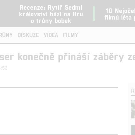
Recenze: Rytíř Sedmi
10 Nejoče
království hází na Hru
filmů léta
o trůny bobek
TRŮNY
DISKUZE
VIDEA
FILMY
er konečně přináší záběry ze
6:53
R