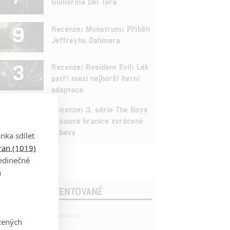
Guillerma Del Tora
9
Recenze: Monstrum: Příběh
Jeffreyho Dahmera
3
Recenze: Resident Evil: Lék
patří mezi nejhorší herní
adaptace
9
Recenze: 3. série The Boys
posouvá hranice zvrácené
zábavy
nka sdílet
tran (1019)
jedinečné
a
OSLEDNÍ KOMENTOVANÉ
221
FILM | 22.04.2026 08:53
zených
拆彈專家