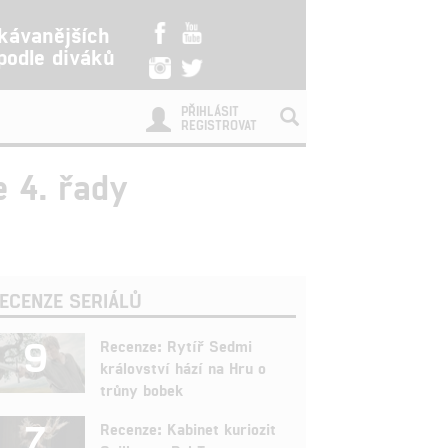
kávanějších
 podle diváků
PŘIHLÁSIT
REGISTROVAT
 4. řady
ECENZE SERIÁLŮ
9
Recenze: Rytíř Sedmi
království hází na Hru o
trůny bobek
7
Recenze: Kabinet kuriozit