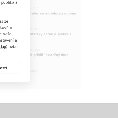
 publika a
1
ČLÁNEK | 26.03.2026 15:15
rry Potter: První trailer seriálového zpracování
 venku
es ze
takovém
3
ČLÁNEK | 15.03.2026 14:56
. Vaše
e Piece: Oblíbený pirátský seriál je zpátky s
ovými epizodami
stavení a
dajů
nebo
2
ČLÁNEK | 15.03.2026 13:24
vá dramatická série přiblíží skutečný únos
tadla teroristy
ostí
1
OSOBA | 15.02.2026 21:37
dam Sandler