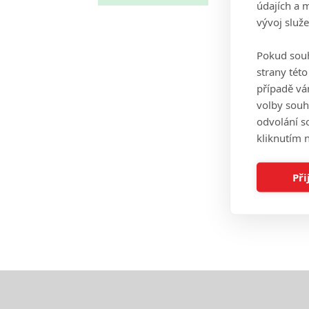
údajích a 
vývoj služ
Pokud souh
strany tét
případě vá
volby souh
odvolání s
kliknutím n
Při