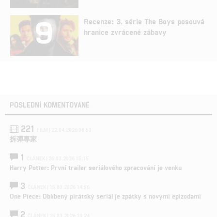
9
Recenze: 3. série The Boys posouvá
hranice zvrácené zábavy
POSLEDNÍ KOMENTOVANÉ
221
FILM | 22.04.2026 08:53
拆彈專家
1
ČLÁNEK | 26.03.2026 15:15
Harry Potter: První trailer seriálového zpracování je venku
3
ČLÁNEK | 15.03.2026 14:56
One Piece: Oblíbený pirátský seriál je zpátky s novými epizodami
2
ČLÁNEK | 15.03.2026 13:24