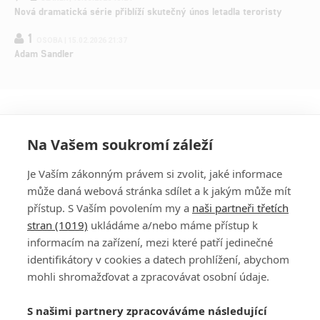
Nová dramatická série přiblíží skutečný únos letadla teroristy
1
OSOBA | 15.02.2026 21:37
Adam Sandler
Na Vašem soukromí záleží
Je Vaším zákonným právem si zvolit, jaké informace
může daná webová stránka sdílet a k jakým může mít
přístup. S Vaším povolením my a
naši partneři třetích
stran (1019)
ukládáme a/nebo máme přístup k
informacím na zařízení, mezi které patří jedinečné
DISKUZE
PŘIHLÁSIT
identifikátory v cookies a datech prohlížení, abychom
REGISTROVAT
mohli shromažďovat a zpracovávat osobní údaje.
Šéfredaktorkou webu je
Petr Slavík
, e-mail
serialy@fandimefilmu.cz
S našimi partnery zpracováváme následující