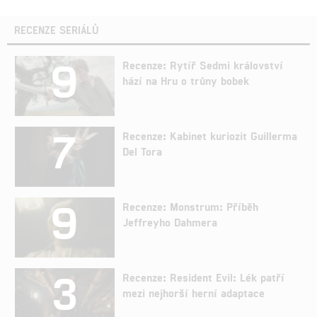
RECENZE SERIÁLŮ
9
Recenze: Rytíř Sedmi království
hází na Hru o trůny bobek
7
Recenze: Kabinet kuriozit Guillerma
Del Tora
9
Recenze: Monstrum: Příběh
Jeffreyho Dahmera
3
Recenze: Resident Evil: Lék patří
mezi nejhorší herní adaptace