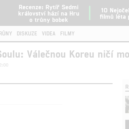
Recenze: Rytíř Sedmi
10 Nejoče
království hází na Hru
filmů léta
o trůny bobek
TRŮNY
DISKUZE
VIDEA
FILMY
Soulu: Válečnou Koreu ničí m
22:00
R