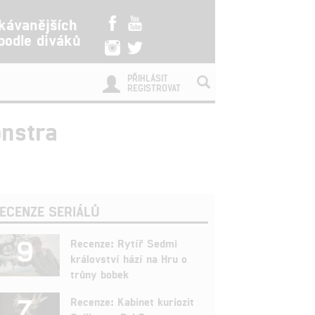
kávanějších
 podle diváků
PŘIHLÁSIT
REGISTROVAT
onstra
ECENZE SERIÁLŮ
9
Recenze: Rytíř Sedmi
království hází na Hru o
trůny bobek
7
Recenze: Kabinet kuriozit