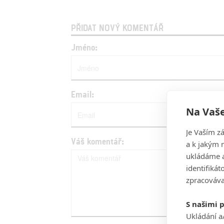
PŘIDAT NOVÝ KOMENTÁŘ
Jméno:
Email:
Na Vaše
Je Vaším z
Váš komentář:
a k jakým 
ukládáme a
identifiká
zpracováva
S našimi 
Ukládání a