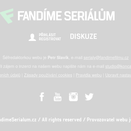
DISKUZE
PŘIHLÁSIT
REGISTROVAT
Šéfredaktorkou webu je
Petr Slavík
, e-mail
serialy@fandimefilmu.cz
li zájem o inzerci na našem webu napište nám na e-mail
studio@konca
ních údajů
|
Zásady používání cookies
|
Pravidla webu
|
Upravit nasta
meSerialum.cz / All rights reserved / Provozovatel webu je 