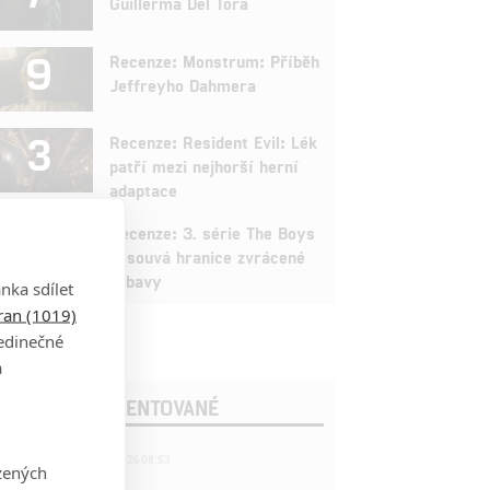
Guillerma Del Tora
9
Recenze: Monstrum: Příběh
Jeffreyho Dahmera
3
Recenze: Resident Evil: Lék
patří mezi nejhorší herní
adaptace
9
Recenze: 3. série The Boys
posouvá hranice zvrácené
zábavy
nka sdílet
tran (1019)
jedinečné
a
OSLEDNÍ KOMENTOVANÉ
221
FILM | 22.04.2026 08:53
zených
拆彈專家