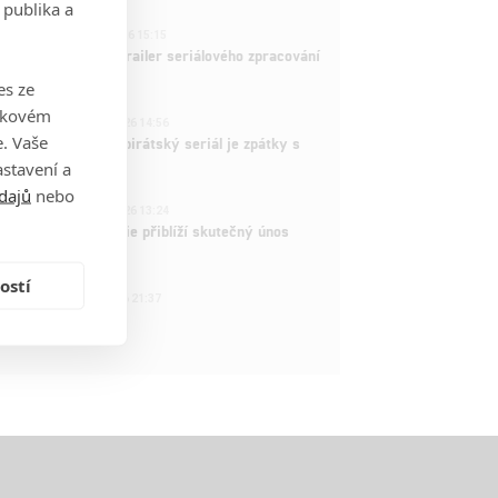
 publika a
1
ČLÁNEK | 26.03.2026 15:15
rry Potter: První trailer seriálového zpracování
 venku
es ze
takovém
3
ČLÁNEK | 15.03.2026 14:56
. Vaše
e Piece: Oblíbený pirátský seriál je zpátky s
ovými epizodami
stavení a
dajů
nebo
2
ČLÁNEK | 15.03.2026 13:24
vá dramatická série přiblíží skutečný únos
tadla teroristy
ostí
1
OSOBA | 15.02.2026 21:37
dam Sandler