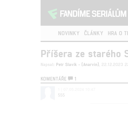
NOVINKY
ČLÁNKY
HRA O 
Příšera ze starého 
Napsal:
Petr Slavík - (Anarvin)
, 22.12.2023 
KOMENTÁŘE
1
1 | 07.05.2024 10:47
555