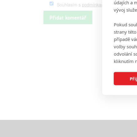
údajích a 
Souhlasím s
podmínkami
serveru Fandim
vývoj služ
Pokud souh
strany tét
případě vá
volby souh
odvolání s
kliknutím n
Při