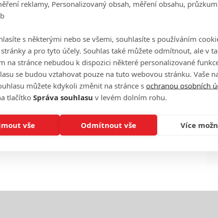
měření reklamy, Personalizovaný obsah, měření obsahu, průzkum
eFilmu.cz
eb
Ha
je
lasíte s některými nebo se všemi, souhlasíte s používáním cooki
o stránky a pro tyto účely. Souhlas také můžete odmítnout, ale v 
m na stránce nebudou k dispozici některé personalizované funkce
On
n
lasu se budou vztahovat pouze na tuto webovou stránku. Vaše na
ouhlasu můžete kdykoli změnit na stránce s
ochranou osobních ú
a tlačítko
Správa souhlasu
v levém dolním rohu.
No
le
jmout vše
Odmítnout vše
Více možn
A