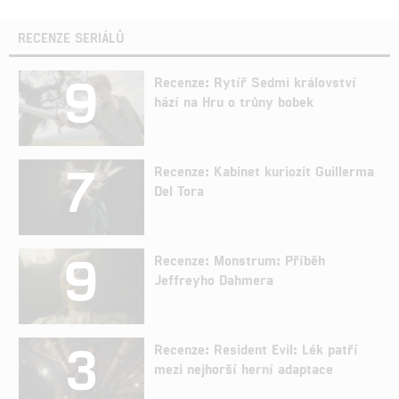
RECENZE SERIÁLŮ
9
Recenze: Rytíř Sedmi království
hází na Hru o trůny bobek
7
Recenze: Kabinet kuriozit Guillerma
Del Tora
9
Recenze: Monstrum: Příběh
Jeffreyho Dahmera
3
Recenze: Resident Evil: Lék patří
mezi nejhorší herní adaptace