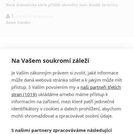
Nová dramatická série přiblíží skutečný únos letadla teroristy
1
OSOBA | 15.02.2026 21:37
Adam Sandler
Na Vašem soukromí záleží
Je Vaším zákonným právem si zvolit, jaké informace
může daná webová stránka sdílet a k jakým může mít
přístup. S Vaším povolením my a
naši partneři třetích
stran (1019)
ukládáme a/nebo máme přístup k
informacím na zařízení, mezi které patří jedinečné
DISKUZE
PŘIHLÁSIT
identifikátory v cookies a datech prohlížení, abychom
REGISTROVAT
mohli shromažďovat a zpracovávat osobní údaje.
Šéfredaktorkou webu je
Petr Slavík
, e-mail
serialy@fandimefilmu.cz
S našimi partnery zpracováváme následující