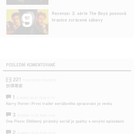
9
Recenze: 3. série The Boys posouvá
hranice zvrácené zábavy
POSLEDNÍ KOMENTOVANÉ
221
FILM | 22.04.2026 08:53
拆彈專家
1
ČLÁNEK | 26.03.2026 15:15
Harry Potter: První trailer seriálového zpracování je venku
3
ČLÁNEK | 15.03.2026 14:56
One Piece: Oblíbený pirátský seriál je zpátky s novými epizodami
2
ČLÁNEK | 15.03.2026 13:24