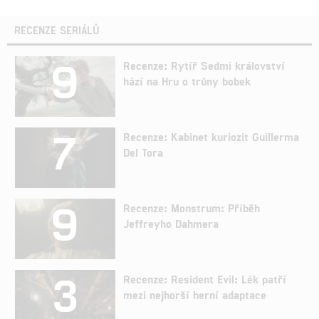
RECENZE SERIÁLŮ
9
Recenze: Rytíř Sedmi království
hází na Hru o trůny bobek
7
Recenze: Kabinet kuriozit Guillerma
Del Tora
9
Recenze: Monstrum: Příběh
Jeffreyho Dahmera
3
Recenze: Resident Evil: Lék patří
mezi nejhorší herní adaptace