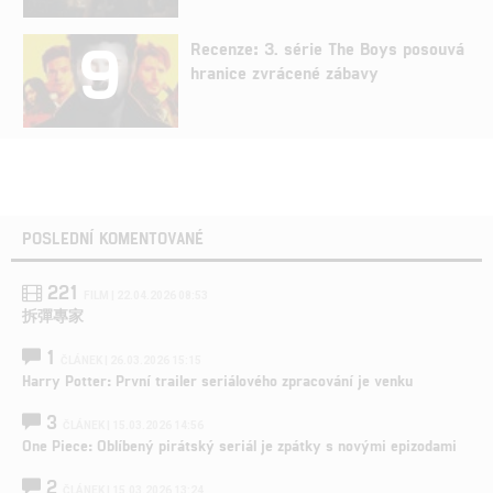
9
Recenze: 3. série The Boys posouvá
hranice zvrácené zábavy
POSLEDNÍ KOMENTOVANÉ
221
FILM | 22.04.2026 08:53
拆彈專家
1
ČLÁNEK | 26.03.2026 15:15
Harry Potter: První trailer seriálového zpracování je venku
3
ČLÁNEK | 15.03.2026 14:56
One Piece: Oblíbený pirátský seriál je zpátky s novými epizodami
2
ČLÁNEK | 15.03.2026 13:24