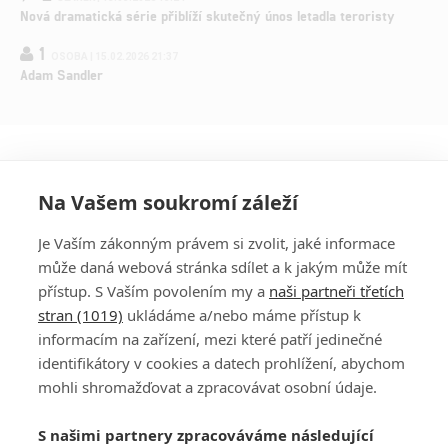
Nová dramatická série přiblíží skutečný únos letadla teroristy
1
OSOBA | 15.02.2026 21:37
Adam Sandler
Na Vašem soukromí záleží
Je Vaším zákonným právem si zvolit, jaké informace
může daná webová stránka sdílet a k jakým může mít
přístup. S Vaším povolením my a
naši partneři třetích
stran (1019)
ukládáme a/nebo máme přístup k
informacím na zařízení, mezi které patří jedinečné
DISKUZE
PŘIHLÁSIT
identifikátory v cookies a datech prohlížení, abychom
REGISTROVAT
mohli shromažďovat a zpracovávat osobní údaje.
Šéfredaktorkou webu je
Petr Slavík
, e-mail
serialy@fandimefilmu.cz
S našimi partnery zpracováváme následující