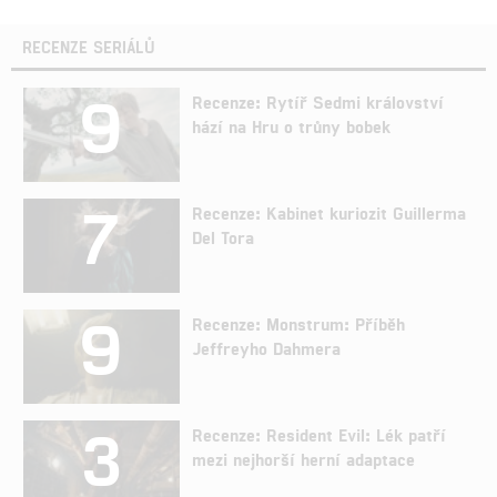
RECENZE SERIÁLŮ
9
Recenze: Rytíř Sedmi království
hází na Hru o trůny bobek
7
Recenze: Kabinet kuriozit Guillerma
Del Tora
9
Recenze: Monstrum: Příběh
Jeffreyho Dahmera
3
Recenze: Resident Evil: Lék patří
mezi nejhorší herní adaptace