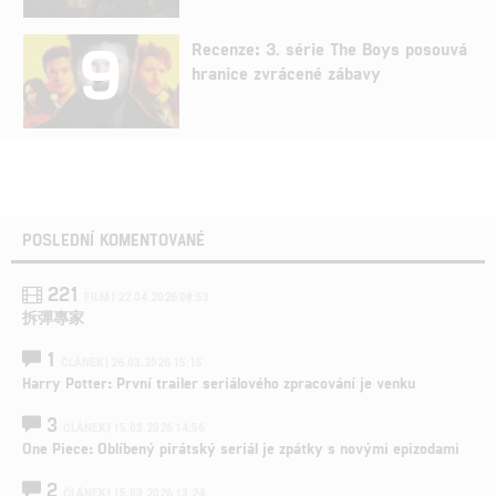
9
Recenze: 3. série The Boys posouvá
hranice zvrácené zábavy
POSLEDNÍ KOMENTOVANÉ
221
FILM | 22.04.2026 08:53
拆彈專家
1
ČLÁNEK | 26.03.2026 15:15
Harry Potter: První trailer seriálového zpracování je venku
3
ČLÁNEK | 15.03.2026 14:56
One Piece: Oblíbený pirátský seriál je zpátky s novými epizodami
2
ČLÁNEK | 15.03.2026 13:24