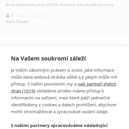
Nová dramatická série přiblíží skutečný únos letadla teroristy
1
OSOBA | 15.02.2026 21:37
Adam Sandler
Na Vašem soukromí záleží
Je Vaším zákonným právem si zvolit, jaké informace
může daná webová stránka sdílet a k jakým může mít
přístup. S Vaším povolením my a
naši partneři třetích
stran (1019)
ukládáme a/nebo máme přístup k
informacím na zařízení, mezi které patří jedinečné
DISKUZE
PŘIHLÁSIT
identifikátory v cookies a datech prohlížení, abychom
REGISTROVAT
mohli shromažďovat a zpracovávat osobní údaje.
Šéfredaktorkou webu je
Petr Slavík
, e-mail
serialy@fandimefilmu.cz
S našimi partnery zpracováváme následující