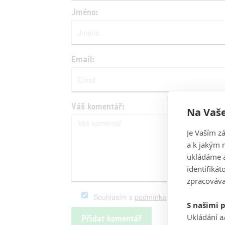
Jméno:
Email:
Váš komentář:
Na Vaše
Je Vaším z
a k jakým 
ukládáme a
identifiká
zpracováva
Souhlasím s
podmínkami
serveru Fandim
S našimi 
Ukládání a