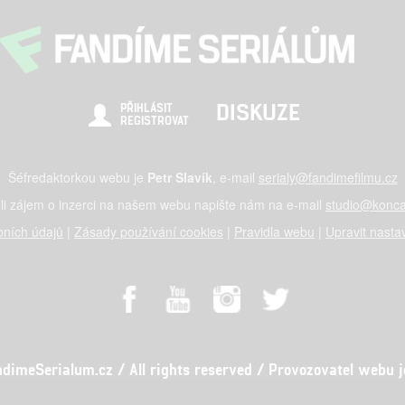
DISKUZE
PŘIHLÁSIT
REGISTROVAT
Šéfredaktorkou webu je
Petr Slavík
, e-mail
serialy@fandimefilmu.cz
li zájem o inzerci na našem webu napište nám na e-mail
studio@konca
ních údajů
|
Zásady používání cookies
|
Pravidla webu
|
Upravit nasta
meSerialum.cz / All rights reserved / Provozovatel webu je 