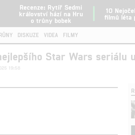
Recenze: Rytíř Sedmi
10 Nejoče
království hází na Hru
filmů léta
o trůny bobek
TRŮNY
DISKUZE
VIDEA
FILMY
ejlepšího Star Wars seriálu 
2025 19:58
R