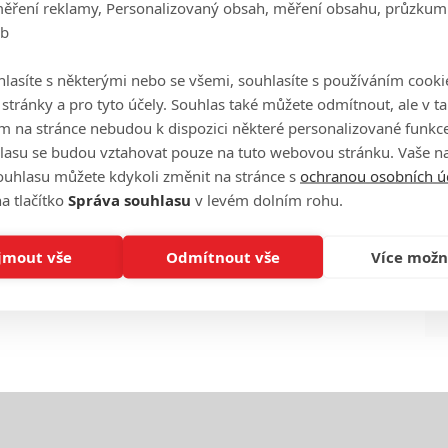
měření reklamy, Personalizovaný obsah, měření obsahu, průzkum
eb
Ha
je
lasíte s některými nebo se všemi, souhlasíte s používáním cooki
o stránky a pro tyto účely. Souhlas také můžete odmítnout, ale v 
m na stránce nebudou k dispozici některé personalizované funkce
On
n
lasu se budou vztahovat pouze na tuto webovou stránku. Vaše na
ouhlasu můžete kdykoli změnit na stránce s
ochranou osobních ú
a tlačítko
Správa souhlasu
v levém dolním rohu.
No
le
jmout vše
Odmítnout vše
Více možn
A