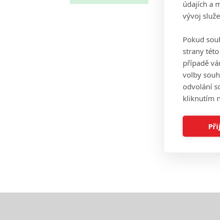
údajích a 
vývoj služ
Pokud souh
strany tét
případě vá
volby souh
odvolání s
kliknutím n
Při