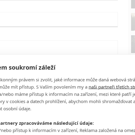
m soukromí záleží
ákonným právem si zvolit, jaké informace může daná webová strá
může mít přístup. S Vaším povolením my a
naši partneři třetích s
/nebo máme přístup k informacím na zařízení, mezi které patří 
tory v cookies a datech prohlížení, abychom mohli shromažďovat 
t osobní údaje.
P
eFilmu.cz
partnery zpracováváme následující údaje:
/nebo přístup k informacím v zařízení, Reklama založená na ome