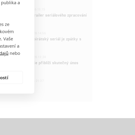
 publika a
1
ČLÁNEK | 26.03.2026 15:15
rry Potter: První trailer seriálového zpracování
 venku
es ze
takovém
3
ČLÁNEK | 15.03.2026 14:56
. Vaše
e Piece: Oblíbený pirátský seriál je zpátky s
ovými epizodami
stavení a
dajů
nebo
2
ČLÁNEK | 15.03.2026 13:24
vá dramatická série přiblíží skutečný únos
tadla teroristy
ostí
1
OSOBA | 15.02.2026 21:37
dam Sandler