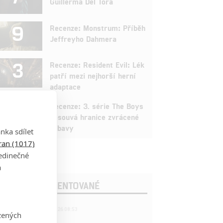
Guillerma Del Tora
9
Recenze: Monstrum: Příběh
Jeffreyho Dahmera
3
Recenze: Resident Evil: Lék
patří mezi nejhorší herní
adaptace
9
Recenze: 3. série The Boys
posouvá hranice zvrácené
zábavy
nka sdílet
tran (1017)
jedinečné
a
OSLEDNÍ KOMENTOVANÉ
221
FILM | 22.04.2026 08:53
zených
拆彈專家