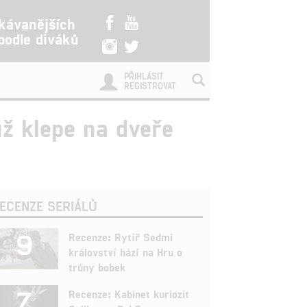
kávanějších
 podle diváků
PŘIHLÁSIT
REGISTROVAT
už klepe na dveře
ECENZE SERIÁLŮ
9
Recenze: Rytíř Sedmi
království hází na Hru o
trůny bobek
7
Recenze: Kabinet kuriozit