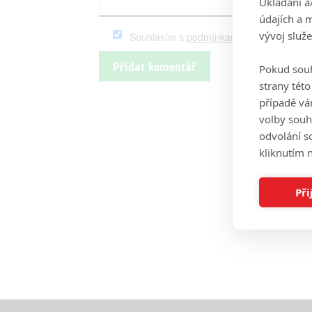
Ukládání a
údajích a 
vývoj služ
Souhlasím s
podmínkami
serveru Fandim
Pokud souh
strany tét
případě vá
volby souh
odvolání s
kliknutím n
Při