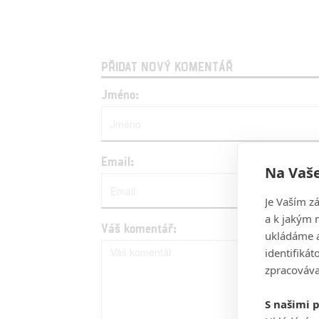
PŘIDAT NOVÝ KOMENTÁŘ
Jméno:
Email:
Na Vaše
Je Vaším z
a k jakým 
Váš komentář:
ukládáme a
identifiká
zpracováva
S našimi 