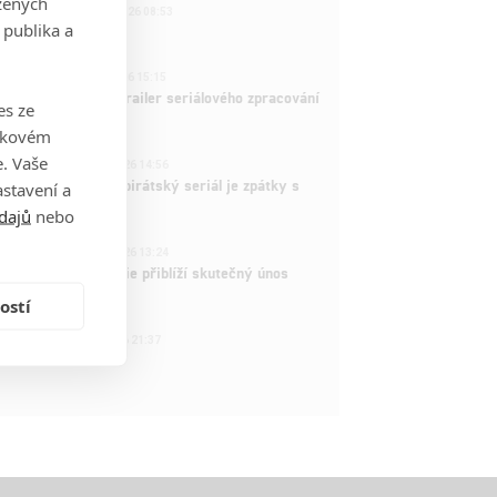
zených
221
FILM | 22.04.2026 08:53
 publika a
拆彈專家
1
ČLÁNEK | 26.03.2026 15:15
rry Potter: První trailer seriálového zpracování
es ze
 venku
takovém
3
. Vaše
ČLÁNEK | 15.03.2026 14:56
e Piece: Oblíbený pirátský seriál je zpátky s
stavení a
ovými epizodami
dajů
nebo
2
ČLÁNEK | 15.03.2026 13:24
vá dramatická série přiblíží skutečný únos
tadla teroristy
ostí
1
OSOBA | 15.02.2026 21:37
dam Sandler