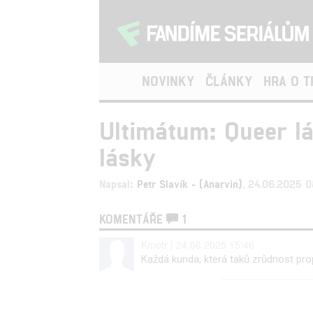
NOVINKY
ČLÁNKY
HRA O 
Ultimátum: Queer lá
lásky
Napsal:
Petr Slavík - (Anarvin)
, 24.06.2025 
KOMENTÁŘE
1
Kmotr | 24.06.2025 15:46
Každá kunda, která taků zrůdnost propa