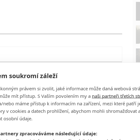
m soukromí záleží
ákonným právem si zvolit, jaké informace může daná webová strá
může mít přístup. S Vaším povolením my a
naši partneři třetích s
/nebo máme přístup k informacím na zařízení, mezi které patří 
tory v cookies a datech prohlížení, abychom mohli shromažďovat 
t osobní údaje.
P
partnery zpracováváme následující údaje: