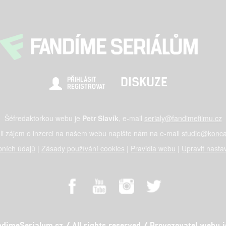
DISKUZE
PŘIHLÁSIT
REGISTROVAT
Šéfredaktorkou webu je
Petr Slavík
, e-mail
serialy@fandimefilmu.cz
li zájem o inzerci na našem webu napište nám na e-mail
studio@konca
ních údajů
|
Zásady používání cookies
|
Pravidla webu
|
Upravit nasta
meSerialum.cz / All rights reserved / Provozovatel webu je 