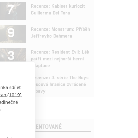
7
Recenze: Kabinet kuriozit
Guillerma Del Tora
9
Recenze: Monstrum: Příběh
Jeffreyho Dahmera
3
Recenze: Resident Evil: Lék
patří mezi nejhorší herní
adaptace
9
Recenze: 3. série The Boys
posouvá hranice zvrácené
nka sdílet
zábavy
tran (1019)
jedinečné
a
OSLEDNÍ KOMENTOVANÉ