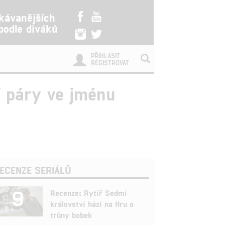
kávanějších
 podle diváků
PŘIHLÁSIT
REGISTROVAT
í páry ve jménu
ECENZE SERIÁLŮ
9
Recenze: Rytíř Sedmi
království hází na Hru o
trůny bobek