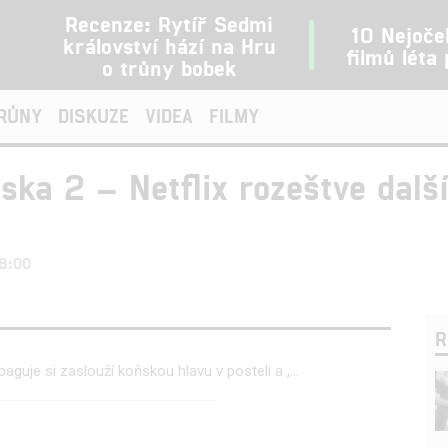
Recenze: Rytíř Sedmi
10 Nejoče
království hází na Hru
filmů léta
o trůny bobek
TRŮNY
DISKUZE
VIDEA
FILMY
ska 2 – Netflix rozeštve dalš
08:00
R
guje si zaslouží koňskou hlavu v posteli a ,...