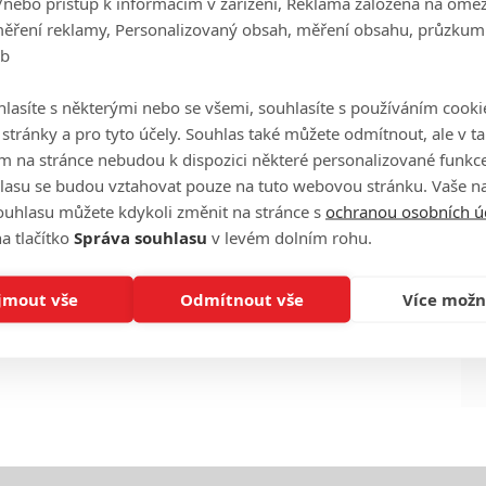
/nebo přístup k informacím v zařízení, Reklama založená na ome
měření reklamy, Personalizovaný obsah, měření obsahu, průzkum
eb
eFilmu.cz
Ha
lasíte s některými nebo se všemi, souhlasíte s používáním cooki
je
o stránky a pro tyto účely. Souhlas také můžete odmítnout, ale v 
m na stránce nebudou k dispozici některé personalizované funkce
On
lasu se budou vztahovat pouze na tuto webovou stránku. Vaše na
n
ouhlasu můžete kdykoli změnit na stránce s
ochranou osobních ú
a tlačítko
Správa souhlasu
v levém dolním rohu.
No
le
jmout vše
Odmítnout vše
Více možn
A