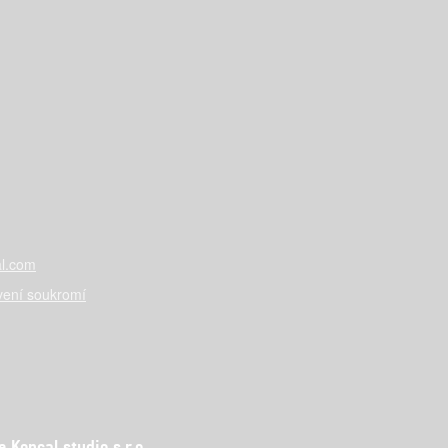
l.com
vení soukromí
Koncal studio s.r.o.