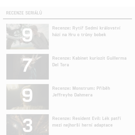
RECENZE SERIÁLŮ
9
Recenze: Rytíř Sedmi království
hází na Hru o trůny bobek
7
Recenze: Kabinet kuriozit Guillerma
Del Tora
9
Recenze: Monstrum: Příběh
Jeffreyho Dahmera
3
Recenze: Resident Evil: Lék patří
mezi nejhorší herní adaptace