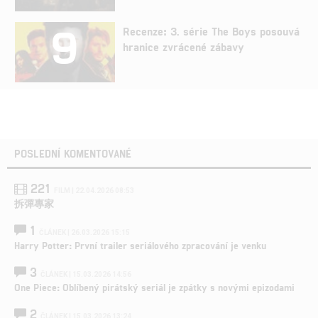
9
Recenze: 3. série The Boys posouvá
hranice zvrácené zábavy
POSLEDNÍ KOMENTOVANÉ
221
FILM | 22.04.2026 08:53
拆彈專家
1
ČLÁNEK | 26.03.2026 15:15
Harry Potter: První trailer seriálového zpracování je venku
3
ČLÁNEK | 15.03.2026 14:56
One Piece: Oblíbený pirátský seriál je zpátky s novými epizodami
2
ČLÁNEK | 15.03.2026 13:24