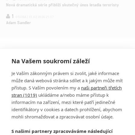
Nová dramatická série přiblíží skutečný únos letadla teroristy
1
OSOBA | 15.02.2026 21:37
Adam Sandler
Na Vašem soukromí záleží
Je Vaším zákonným právem si zvolit, jaké informace
může daná webová stránka sdílet a k jakým může mít
přístup. S Vaším povolením my a
naši partneři třetích
stran (1019)
ukládáme a/nebo máme přístup k
informacím na zařízení, mezi které patří jedinečné
DISKUZE
PŘIHLÁSIT
identifikátory v cookies a datech prohlížení, abychom
REGISTROVAT
mohli shromažďovat a zpracovávat osobní údaje.
Šéfredaktorkou webu je
Petr Slavík
, e-mail
serialy@fandimefilmu.cz
S našimi partnery zpracováváme následující