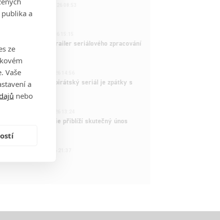
zených
221
FILM | 22.04.2026 08:53
 publika a
拆彈專家
1
ČLÁNEK | 26.03.2026 15:15
rry Potter: První trailer seriálového zpracování
es ze
 venku
takovém
3
. Vaše
ČLÁNEK | 15.03.2026 14:56
e Piece: Oblíbený pirátský seriál je zpátky s
stavení a
ovými epizodami
dajů
nebo
2
ČLÁNEK | 15.03.2026 13:24
vá dramatická série přiblíží skutečný únos
tadla teroristy
ostí
1
OSOBA | 15.02.2026 21:37
dam Sandler