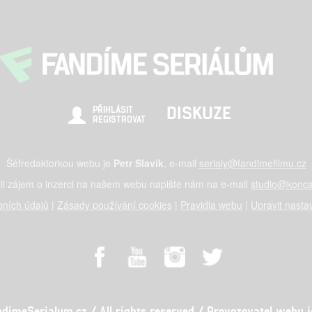
DISKUZE
PŘIHLÁSIT
REGISTROVAT
Šéfredaktorkou webu je
Petr Slavík
, e-mail
serialy@fandimefilmu.cz
li zájem o inzerci na našem webu napište nám na e-mail
studio@konca
ních údajů
|
Zásady používání cookies
|
Pravidla webu
|
Upravit nasta
meSerialum.cz / All rights reserved / Provozovatel webu je 