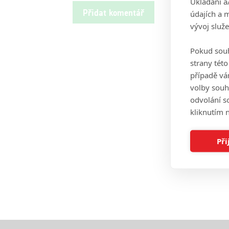
Ukládání a
údajích a 
vývoj služ
Pokud souh
strany tét
případě vá
volby souh
odvolání s
kliknutím n
Při