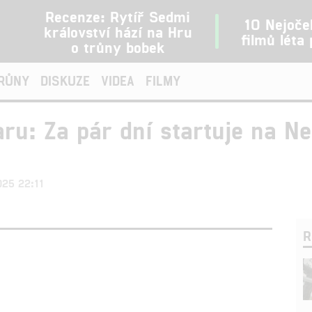
Recenze: Rytíř Sedmi
10 Nejoče
království hází na Hru
filmů léta
o trůny bobek
TRŮNY
DISKUZE
VIDEA
FILMY
ru: Za pár dní startuje na Ne
025 22:11
R