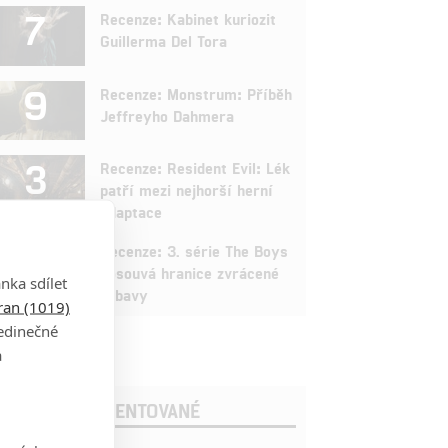
7
Recenze: Kabinet kuriozit
Guillerma Del Tora
9
Recenze: Monstrum: Příběh
Jeffreyho Dahmera
3
Recenze: Resident Evil: Lék
patří mezi nejhorší herní
adaptace
9
Recenze: 3. série The Boys
posouvá hranice zvrácené
nka sdílet
zábavy
tran (1019)
jedinečné
a
OSLEDNÍ KOMENTOVANÉ