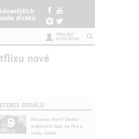
kávanějších
 podle diváků
PŘIHLÁSIT
REGISTROVAT
tflixu nové
ECENZE SERIÁLŮ
9
Recenze: Rytíř Sedmi
království hází na Hru o
trůny bobek