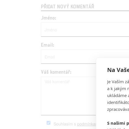
PŘIDAT NOVÝ KOMENTÁŘ
Jméno:
Email:
Na Vaše
Váš komentář:
Je Vaším z
a k jakým 
ukládáme a
identifiká
zpracováva
S našimi 
Souhlasím s
podmínkami
serveru Fandim