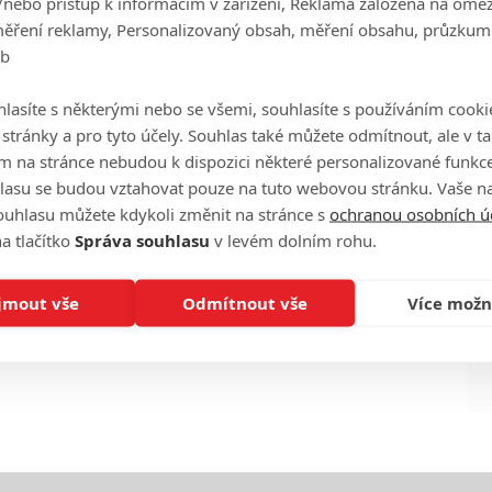
/nebo přístup k informacím v zařízení, Reklama založená na ome
měření reklamy, Personalizovaný obsah, měření obsahu, průzkum
eb
Ha
lasíte s některými nebo se všemi, souhlasíte s používáním cooki
je
o stránky a pro tyto účely. Souhlas také můžete odmítnout, ale v 
m na stránce nebudou k dispozici některé personalizované funkce
On
lasu se budou vztahovat pouze na tuto webovou stránku. Vaše na
n
ouhlasu můžete kdykoli změnit na stránce s
ochranou osobních ú
a tlačítko
Správa souhlasu
v levém dolním rohu.
No
le
jmout vše
Odmítnout vše
Více možn
A