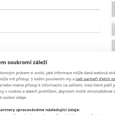
m soukromí záleží
ákonným právem si zvolit, jaké informace může daná webová strá
může mít přístup. S Vaším povolením my a
naši partneři třetích s
/nebo máme přístup k informacím na zařízení, mezi které patří 
tory v cookies a datech prohlížení, abychom mohli shromažďovat 
t osobní údaje.
P
partnery zpracováváme následující údaje:
eFilmu.cz