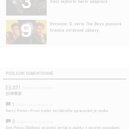
3
mezi nejhorší herní adaptace
9
Recenze: 3. série The Boys posouvá
hranice zvrácené zábavy
POSLEDNÍ KOMENTOVANÉ
221
FILM | 22.04.2026 08:53
拆彈專家
1
ČLÁNEK | 26.03.2026 15:15
Harry Potter: První trailer seriálového zpracování je venku
3
ČLÁNEK | 15.03.2026 14:56
One Piece: Oblíbený pirátský seriál je zpátky s novými epizodami