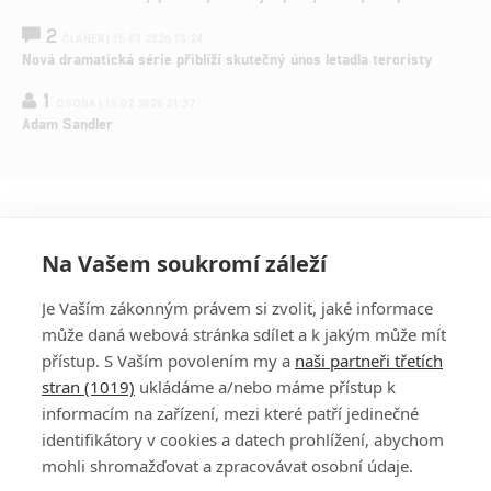
2
ČLÁNEK | 15.03.2026 13:24
Nová dramatická série přiblíží skutečný únos letadla teroristy
1
OSOBA | 15.02.2026 21:37
Adam Sandler
Na Vašem soukromí záleží
Je Vaším zákonným právem si zvolit, jaké informace
může daná webová stránka sdílet a k jakým může mít
přístup. S Vaším povolením my a
naši partneři třetích
stran (1019)
ukládáme a/nebo máme přístup k
informacím na zařízení, mezi které patří jedinečné
DISKUZE
PŘIHLÁSIT
identifikátory v cookies a datech prohlížení, abychom
REGISTROVAT
mohli shromažďovat a zpracovávat osobní údaje.