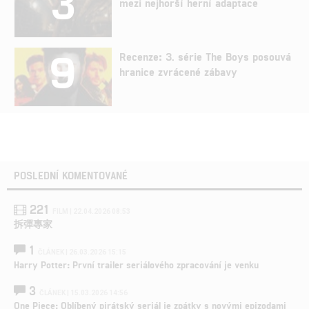
3
mezi nejhorší herní adaptace
9
Recenze: 3. série The Boys posouvá
hranice zvrácené zábavy
POSLEDNÍ KOMENTOVANÉ
221
FILM | 22.04.2026 08:53
拆彈專家
1
ČLÁNEK | 26.03.2026 15:15
Harry Potter: První trailer seriálového zpracování je venku
3
ČLÁNEK | 15.03.2026 14:56
One Piece: Oblíbený pirátský seriál je zpátky s novými epizodami