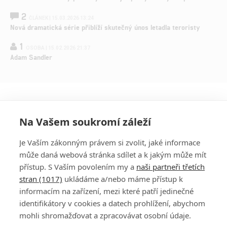
2
ČLÁNEK | 15.03.2026 13:24
Nová dramatická série přiblíží skutečný únos letadla teroristy
1
OSOBA | 15.02.2026 21:37
Adam Sandler
Na Vašem soukromí záleží
Je Vaším zákonným právem si zvolit, jaké informace
může daná webová stránka sdílet a k jakým může mít
přístup. S Vaším povolením my a
naši partneři třetích
stran (1017)
ukládáme a/nebo máme přístup k
informacím na zařízení, mezi které patří jedinečné
DISKUZE
PŘIHLÁSIT
identifikátory v cookies a datech prohlížení, abychom
REGISTROVAT
mohli shromažďovat a zpracovávat osobní údaje.