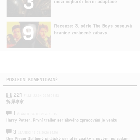
3
mezi nejhorší herní adaptace
9
Recenze: 3. série The Boys posouvá
hranice zvrácené zábavy
POSLEDNÍ KOMENTOVANÉ
221
FILM | 22.04.2026 08:53
拆彈專家
1
ČLÁNEK | 26.03.2026 15:15
Harry Potter: První trailer seriálového zpracování je venku
3
ČLÁNEK | 15.03.2026 14:56
One Piece: Oblíbený pirátský seriál je zpátky s novými epizodami