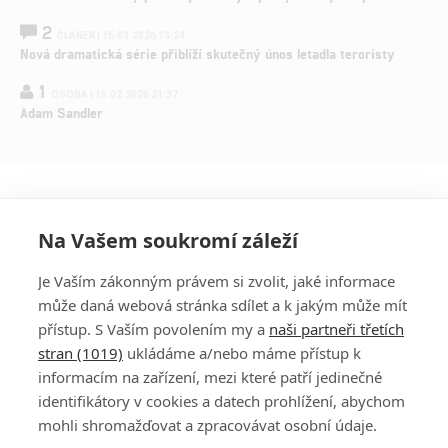
2
ČLÁNEK | 15.03.2026 13:24
Nová dramatická série přiblíží skutečný únos letadla teroristy
1
OSOBA | 15.02.2026 21:37
Adam Sandler
Na Vašem soukromí záleží
Je Vaším zákonným právem si zvolit, jaké informace
může daná webová stránka sdílet a k jakým může mít
přístup. S Vaším povolením my a
naši partneři třetích
stran (1019)
ukládáme a/nebo máme přístup k
informacím na zařízení, mezi které patří jedinečné
DISKUZE
PŘIHLÁSIT
identifikátory v cookies a datech prohlížení, abychom
REGISTROVAT
mohli shromažďovat a zpracovávat osobní údaje.