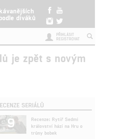
kávanějších
 podle diváků
PŘIHLÁSIT
REGISTROVAT
lů je zpět s novým
ECENZE SERIÁLŮ
9
Recenze: Rytíř Sedmi
království hází na Hru o
trůny bobek