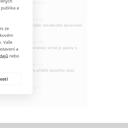
zených
221
FILM | 22.04.2026 08:53
 publika a
拆彈專家
1
ČLÁNEK | 26.03.2026 15:15
rry Potter: První trailer seriálového zpracování
es ze
 venku
takovém
3
. Vaše
ČLÁNEK | 15.03.2026 14:56
e Piece: Oblíbený pirátský seriál je zpátky s
stavení a
ovými epizodami
dajů
nebo
2
ČLÁNEK | 15.03.2026 13:24
vá dramatická série přiblíží skutečný únos
tadla teroristy
ostí
1
OSOBA | 15.02.2026 21:37
dam Sandler