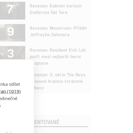
7
Recenze: Kabinet kuriozit
Guillerma Del Tora
9
Recenze: Monstrum: Příběh
Jeffreyho Dahmera
3
Recenze: Resident Evil: Lék
patří mezi nejhorší herní
adaptace
9
Recenze: 3. série The Boys
posouvá hranice zvrácené
nka sdílet
zábavy
tran (1019)
jedinečné
a
OSLEDNÍ KOMENTOVANÉ