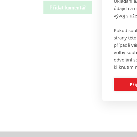
Ukládání a
údajích a 
vývoj služ
Pokud souh
strany tét
případě vá
volby souh
odvolání s
kliknutím n
Při