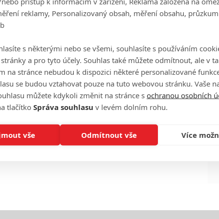
/nebo přístup k informacím v zařízení, Reklama založená na ome
měření reklamy, Personalizovaný obsah, měření obsahu, průzkum
eb
Ha
lasíte s některými nebo se všemi, souhlasíte s používáním cooki
je
o stránky a pro tyto účely. Souhlas také můžete odmítnout, ale v 
m na stránce nebudou k dispozici některé personalizované funkce
On
lasu se budou vztahovat pouze na tuto webovou stránku. Vaše na
n
ouhlasu můžete kdykoli změnit na stránce s
ochranou osobních ú
a tlačítko
Správa souhlasu
v levém dolním rohu.
No
le
jmout vše
Odmítnout vše
Více možn
A