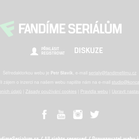
DISKUZE
PŘIHLÁSIT
REGISTROVAT
Šéfredaktorkou webu je
Petr Slavík
, e-mail
serialy@fandimefilmu.cz
li zájem o inzerci na našem webu napište nám na e-mail
studio@konca
ních údajů
|
Zásady používání cookies
|
Pravidla webu
|
Upravit nasta
meSerialum.cz / All rights reserved / Provozovatel webu je 