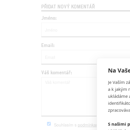
PŘIDAT NOVÝ KOMENTÁŘ
Jméno:
Email:
Na Vaše
Váš komentář:
Je Vaším z
a k jakým 
ukládáme a
identifiká
zpracováva
S našimi 
Souhlasím s
podmínkami
serveru Fandim