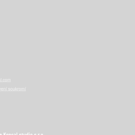
l.com
vení soukromí
Koncal studio s.r.o.