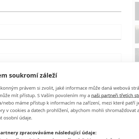
m soukromí záleží
ákonným právem si zvolit, jaké informace může daná webová strá
může mít přístup. S Vaším povolením my a
naši partneři třetích s
/nebo máme přístup k informacím na zařízení, mezi které patří 
tory v cookies a datech prohlížení, abychom mohli shromažďovat 
t osobní údaje.
P
partnery zpracováváme následující údaje:
eFilmu.cz