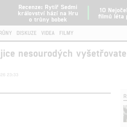
Recenze: Rytíř Sedmi
10 Nejoče
království hází na Hru
filmů léta
o trůny bobek
TRŮNY
DISKUZE
VIDEA
FILMY
vojice nesourodých vyšetřovate
2026 23:33
R