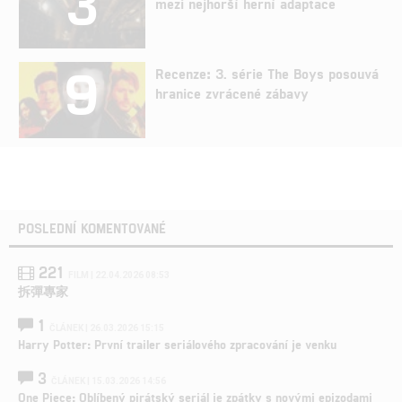
3
mezi nejhorší herní adaptace
9
Recenze: 3. série The Boys posouvá
hranice zvrácené zábavy
POSLEDNÍ KOMENTOVANÉ
221
FILM | 22.04.2026 08:53
拆彈專家
1
ČLÁNEK | 26.03.2026 15:15
Harry Potter: První trailer seriálového zpracování je venku
3
ČLÁNEK | 15.03.2026 14:56
One Piece: Oblíbený pirátský seriál je zpátky s novými epizodami