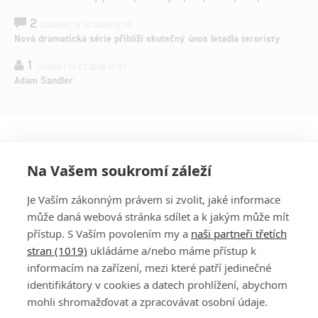
2
ČLÁNEK | 15.03.2026 13:24
Nová dramatická série přiblíží skutečný únos letadla teroristy
1
OSOBA | 15.02.2026 21:37
Adam Sandler
Na Vašem soukromí záleží
Je Vaším zákonným právem si zvolit, jaké informace
může daná webová stránka sdílet a k jakým může mít
přístup. S Vaším povolením my a
naši partneři třetích
stran (1019)
ukládáme a/nebo máme přístup k
informacím na zařízení, mezi které patří jedinečné
DISKUZE
PŘIHLÁSIT
identifikátory v cookies a datech prohlížení, abychom
REGISTROVAT
mohli shromažďovat a zpracovávat osobní údaje.