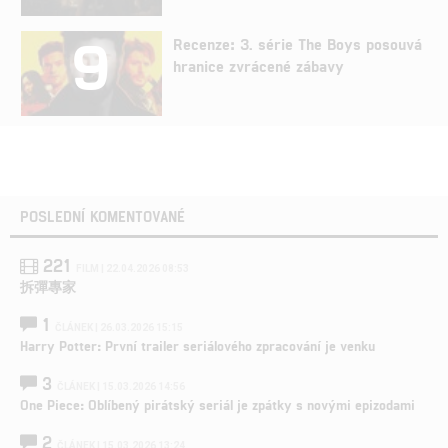
9
Recenze: 3. série The Boys posouvá
hranice zvrácené zábavy
POSLEDNÍ KOMENTOVANÉ
221
FILM | 22.04.2026 08:53
拆彈專家
1
ČLÁNEK | 26.03.2026 15:15
Harry Potter: První trailer seriálového zpracování je venku
3
ČLÁNEK | 15.03.2026 14:56
One Piece: Oblíbený pirátský seriál je zpátky s novými epizodami
2
ČLÁNEK | 15.03.2026 13:24