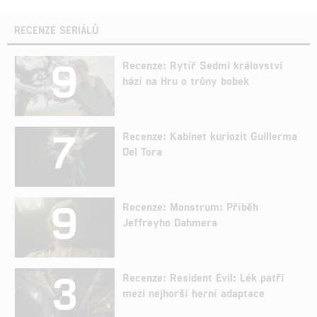
RECENZE SERIÁLŮ
9
Recenze: Rytíř Sedmi království
hází na Hru o trůny bobek
7
Recenze: Kabinet kuriozit Guillerma
Del Tora
9
Recenze: Monstrum: Příběh
Jeffreyho Dahmera
3
Recenze: Resident Evil: Lék patří
mezi nejhorší herní adaptace