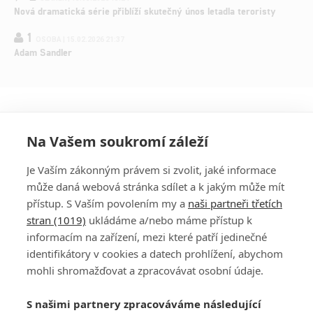
Nová dramatická série přiblíží skutečný únos letadla teroristy
1
OSOBA | 15.02.2026 21:37
Adam Sandler
Na Vašem soukromí záleží
Je Vaším zákonným právem si zvolit, jaké informace
může daná webová stránka sdílet a k jakým může mít
přístup. S Vaším povolením my a
naši partneři třetích
stran (1019)
ukládáme a/nebo máme přístup k
informacím na zařízení, mezi které patří jedinečné
DISKUZE
PŘIHLÁSIT
identifikátory v cookies a datech prohlížení, abychom
REGISTROVAT
mohli shromažďovat a zpracovávat osobní údaje.
Šéfredaktorkou webu je
Petr Slavík
, e-mail
serialy@fandimefilmu.cz
S našimi partnery zpracováváme následující