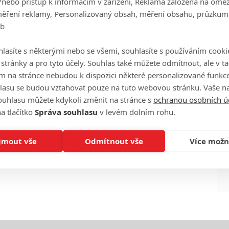
/nebo přístup k informacím v zařízení, Reklama založená na ome
měření reklamy, Personalizovaný obsah, měření obsahu, průzkum
eb
Ha
lasíte s některými nebo se všemi, souhlasíte s používáním cooki
je
o stránky a pro tyto účely. Souhlas také můžete odmítnout, ale v 
m na stránce nebudou k dispozici některé personalizované funkce
On
lasu se budou vztahovat pouze na tuto webovou stránku. Vaše na
n
ouhlasu můžete kdykoli změnit na stránce s
ochranou osobních ú
a tlačítko
Správa souhlasu
v levém dolním rohu.
No
le
jmout vše
Odmítnout vše
Více možn
A