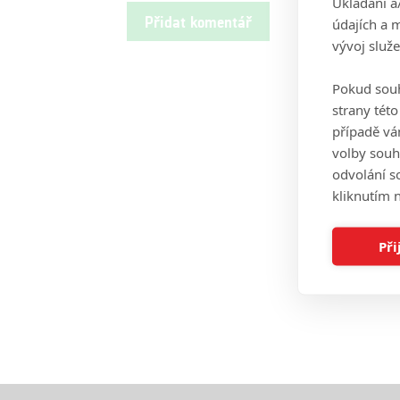
Ukládání a
údajích a 
vývoj služ
Pokud souh
strany tét
případě vá
volby souh
odvolání s
kliknutím n
Při