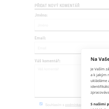
PŘIDAT NOVÝ KOMENTÁŘ
Jméno:
Email:
Na Vaše
Váš komentář:
Je Vaším z
a k jakým 
ukládáme a
identifiká
zpracováva
S našimi 
Souhlasím s
podmínkami
serveru Fandim