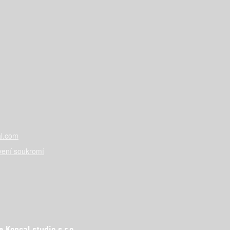
l.com
vení soukromí
Koncal studio s.r.o.