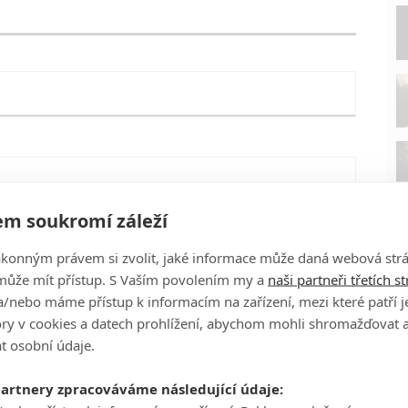
m soukromí záleží
ákonným právem si zvolit, jaké informace může daná webová strá
může mít přístup. S Vaším povolením my a
naši partneři třetích s
/nebo máme přístup k informacím na zařízení, mezi které patří 
tory v cookies a datech prohlížení, abychom mohli shromažďovat 
t osobní údaje.
P
partnery zpracováváme následující údaje:
eFilmu.cz