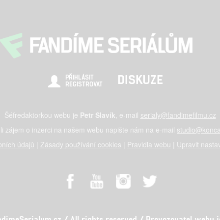
DISKUZE
PŘIHLÁSIT
REGISTROVAT
Šéfredaktorkou webu je
Petr Slavík
, e-mail
serialy@fandimefilmu.cz
li zájem o inzerci na našem webu napište nám na e-mail
studio@konca
ních údajů
|
Zásady používání cookies
|
Pravidla webu
|
Upravit nasta
meSerialum.cz / All rights reserved / Provozovatel webu je 