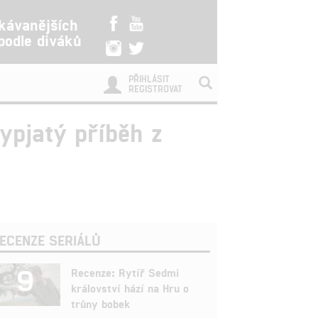
kávanějších
 podle diváků
PŘIHLÁSIT
REGISTROVAT
ypjatý příběh z
ECENZE SERIÁLŮ
9
Recenze: Rytíř Sedmi
království hází na Hru o
trůny bobek