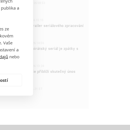
zených
221
FILM | 22.04.2026 08:53
 publika a
拆彈專家
1
ČLÁNEK | 26.03.2026 15:15
rry Potter: První trailer seriálového zpracování
es ze
 venku
takovém
3
. Vaše
ČLÁNEK | 15.03.2026 14:56
e Piece: Oblíbený pirátský seriál je zpátky s
stavení a
ovými epizodami
dajů
nebo
2
ČLÁNEK | 15.03.2026 13:24
vá dramatická série přiblíží skutečný únos
tadla teroristy
ostí
1
OSOBA | 15.02.2026 21:37
dam Sandler