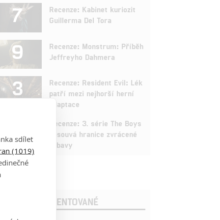
7
Recenze: Kabinet kuriozit
Guillerma Del Tora
9
Recenze: Monstrum: Příběh
Jeffreyho Dahmera
3
Recenze: Resident Evil: Lék
patří mezi nejhorší herní
adaptace
9
Recenze: 3. série The Boys
posouvá hranice zvrácené
nka sdílet
zábavy
tran (1019)
jedinečné
a
OSLEDNÍ KOMENTOVANÉ