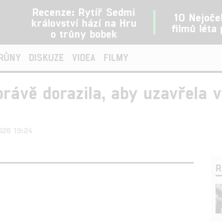
Recenze: Rytíř Sedmi
10 Nejoče
království hází na Hru
filmů léta
o trůny bobek
TRŮNY
DISKUZE
VIDEA
FILMY
rávě dorazila, aby uzavřela v
2026 19:24
R