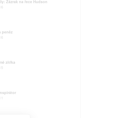
lly: Zázrak na řece Hudson
16
a peněz
16
mě zítřka
15
nspirátor
11