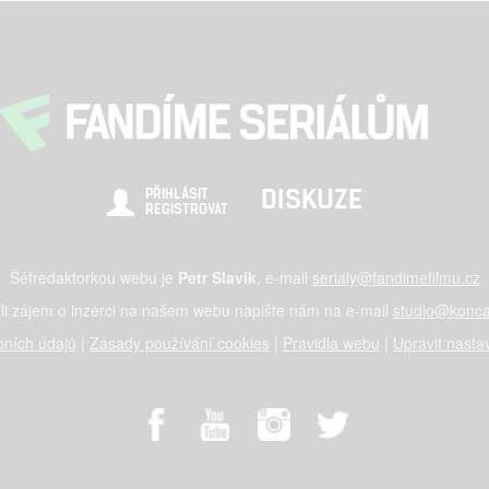
DISKUZE
PŘIHLÁSIT
REGISTROVAT
Šéfredaktorkou webu je
Petr Slavík
, e-mail
serialy@fandimefilmu.cz
li zájem o inzerci na našem webu napište nám na e-mail
studio@konca
ních údajů
|
Zásady používání cookies
|
Pravidla webu
|
Upravit nasta