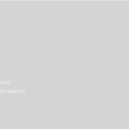
l.com
vení soukromí