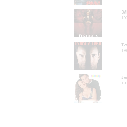
Ďá
19
Tvá
19
Je
19