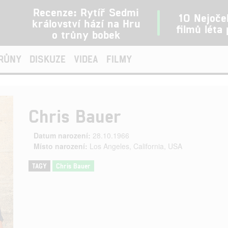
Recenze: Rytíř Sedmi
10 Nejoče
království hází na Hru
filmů léta
o trůny bobek
TRŮNY
DISKUZE
VIDEA
FILMY
Chris Bauer
Datum narození:
28.10.1966
Místo narození:
Los Angeles, California, USA
TAGY
Chris Bauer