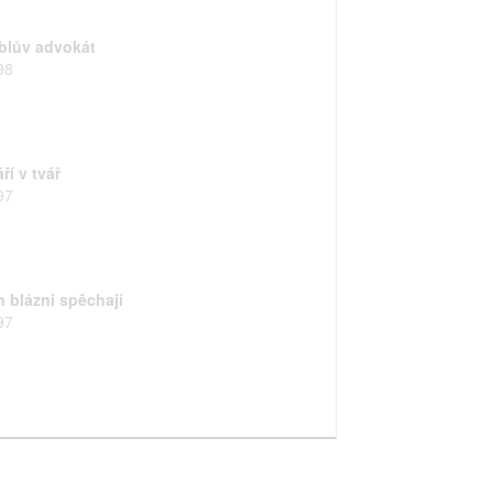
blův advokát
98
ří v tvář
97
n blázni spěchají
97