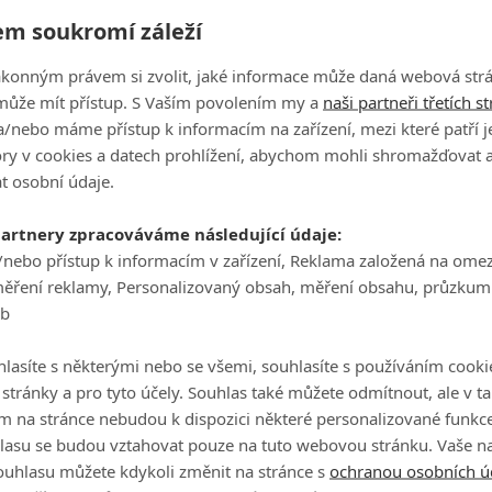
Vl
m soukromí záleží
20
ákonným právem si zvolit, jaké informace může daná webová strá
může mít přístup. S Vaším povolením my a
naši partneři třetích s
/nebo máme přístup k informacím na zařízení, mezi které patří 
Th
tory v cookies a datech prohlížení, abychom mohli shromažďovat 
20
t osobní údaje.
partnery zpracováváme následující údaje:
/nebo přístup k informacím v zařízení, Reklama založená na ome
Zl
měření reklamy, Personalizovaný obsah, měření obsahu, průzkum
20
eb
lasíte s některými nebo se všemi, souhlasíte s používáním cooki
o stránky a pro tyto účely. Souhlas také můžete odmítnout, ale v 
61
m na stránce nebudou k dispozici některé personalizované funkce
20
lasu se budou vztahovat pouze na tuto webovou stránku. Vaše na
ouhlasu můžete kdykoli změnit na stránce s
ochranou osobních ú