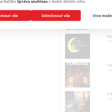
a tlačítko
Správa souhlasu
v levém dolním rohu.
Vš
20
jmout vše
Odmítnout vše
Více možn
Sl
19
Fl
19
8 
19