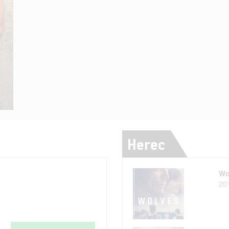
Herec
Wo
20