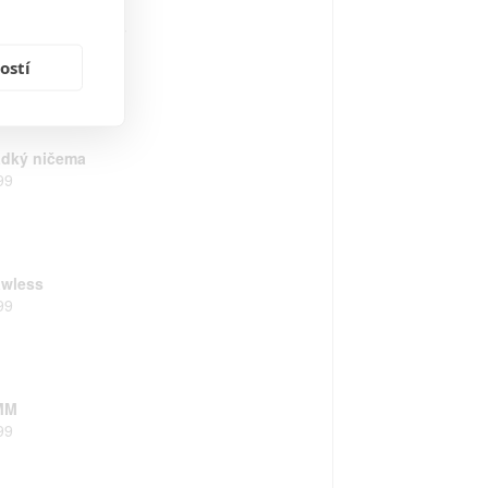
echny moje lásky
00
ostí
adký ničema
99
awless
99
MM
99