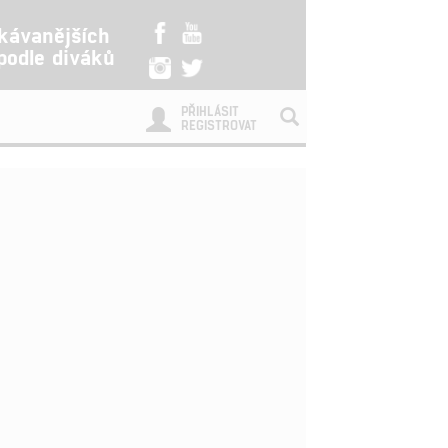
kávanějších
 podle diváků
PŘIHLÁSIT
REGISTROVAT