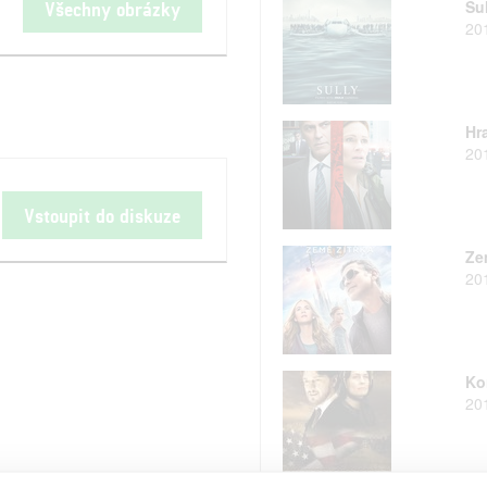
Su
Všechny obrázky
20
Hr
20
Vstoupit do diskuze
Ze
20
Ko
20