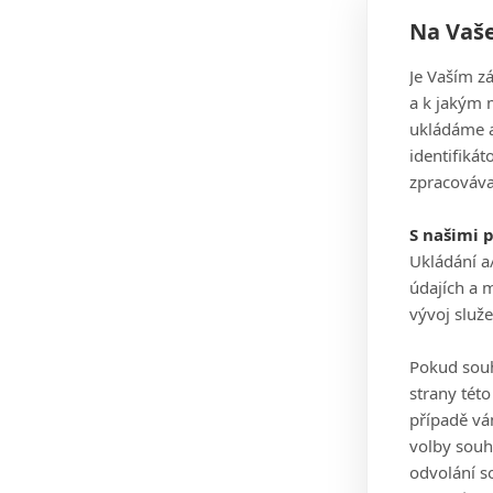
Na Vaše
Je Vaším z
a k jakým 
ukládáme a
identifiká
zpracováva
S našimi 
Ukládání a
údajích a 
vývoj služ
Pokud souh
strany tét
případě vá
volby souh
odvolání s