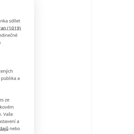
ajky našich otců
07
nka sdílet
tran (1019)
jedinečné
e Lost Room
a
06
zených
omené květiny
 publika a
05
es ze
takovém
*
. Vaše
01
stavení a
dajů
nebo