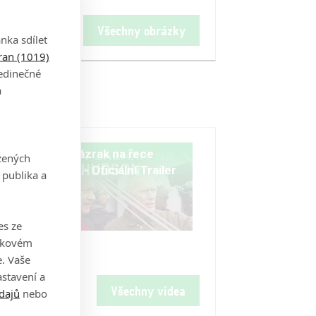
Všechny obrázky
nka sdílet
tran (1019)
jedinečné
a
Sully: Zázrak na řece
zených
er
Hudson - Oficiální Trailer
 publika a
es ze
takovém
. Vaše
stavení a
Všechny videa
dajů
nebo