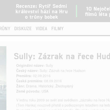
Recenze: Rytíř Sedmi
10 Nejoče
království hází na Hru
filmů léta
o trůny bobek
TRŮNY
DISKUZE
VIDEA
FILMY
Sully: Zázrak na řece Hu
Originální název:
Sully
Český název:
Sully: Zázrak na řece Hudson
Premiéra:
02.09.2016
Česká premiéra:
08.09.2016
Žánr:
Drama
,
Historický
,
Životopisný
Země původu:
USA
V lednu roku 2009 se svět stal svědkem „zázraku na řece Hu
(Tom Hanks) nouzově přistál s poškozeným letadlem na led