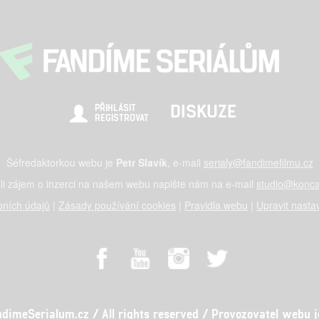
DISKUZE
PŘIHLÁSIT
REGISTROVAT
Šéfredaktorkou webu je
Petr Slavík
, e-mail
serialy@fandimefilmu.cz
li zájem o inzerci na našem webu napište nám na e-mail
studio@konca
ních údajů
|
Zásady používání cookies
|
Pravidla webu
|
Upravit nasta
meSerialum.cz / All rights reserved / Provozovatel webu je 