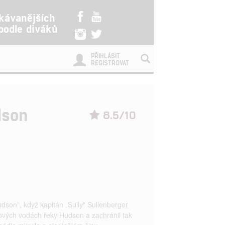
kávanějších
 podle diváků
PŘIHLÁSIT
REGISTROVAT
dson
8.5/10
dson", když kapitán „Sully" Sullenberger
ových vodách řeky Hudson a zachránil tak