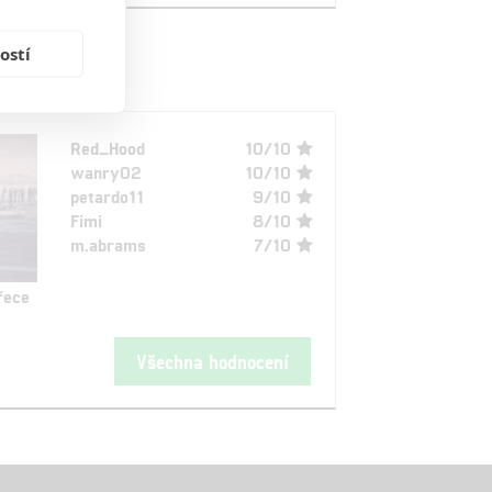
ostí
Red_Hood
10/10
wanry02
10/10
petardo11
9/10
Fimi
8/10
m.abrams
7/10
řece
Všechna hodnocení