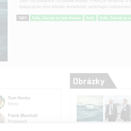
život 155 pasažérů na palubě letadla. Přestože veřejnost a 
dokazujícím jeho letecké dovednosti, probíhající vyšetřování h
TAGY
Sully: Zázrak na řece Hudson
Sully
Sully: Zázrak na 
Obrázky
Tom Hanks
Herec
Frank Marshall
Producent
Počet obrázků: 5