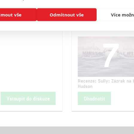
jmout vše
Odmítnout vše
Více možn
Hodnocení
7
Recenze: Sully: Zázrak na 
Hudson
Vstoupit do diskuze
Ohodnotit