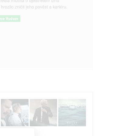
média mluvila o ojedinělém činu
rozilo zničit jeho pověst a kariéru.
rece Hudson