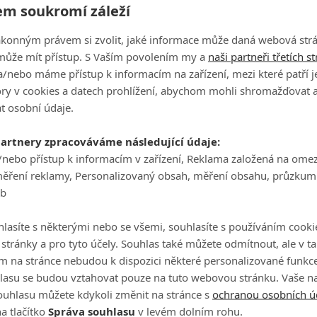
m soukromí záleží
Celé obsazení
ákonným právem si zvolit, jaké informace může daná webová strá
může mít přístup. S Vaším povolením my a
naši partneři třetích s
/nebo máme přístup k informacím na zařízení, mezi které patří 
tory v cookies a datech prohlížení, abychom mohli shromažďovat 
Videa
t osobní údaje.
partnery zpracováváme následující údaje:
Sully: Zázrak na řece
/nebo přístup k informacím v zařízení, Reklama založená na ome
Hudson - Oficiální Trail
měření reklamy, Personalizovaný obsah, měření obsahu, průzkum
(CZ)
eb
lasíte s některými nebo se všemi, souhlasíte s používáním cooki
o stránky a pro tyto účely. Souhlas také můžete odmítnout, ale v 
r 2017: Kdo má v tuto
Počet videií: 2
li největší šance
m na stránce nebudou k dispozici některé personalizované funkce
lasu se budou vztahovat pouze na tuto webovou stránku. Vaše na
Číst další
ouhlasu můžete kdykoli změnit na stránce s
ochranou osobních ú
a tlačítko
Správa souhlasu
v levém dolním rohu.