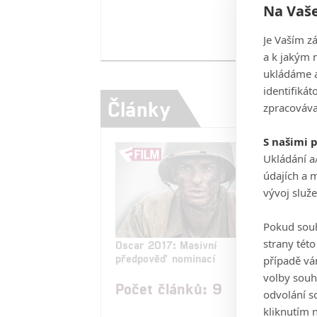
Na Vaše
Je Vaším z
a k jakým 
ukládáme a
identifiká
Články
zpracováva
S našimi 
Ukládání a
údajích a 
vývoj služ
Pokud souh
strany tét
Oscar 2017: Masivní
Osca
předpověď nominací
chví
případě vá
volby souh
Počet článků: 9
odvolání s
kliknutím n